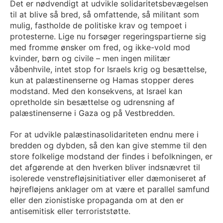
Det er nødvendigt at udvikle solidaritetsbevægelsen
til at blive så bred, så omfattende, så militant som
mulig, fastholde de politiske krav og tempoet i
protesterne. Lige nu forsøger regeringspartierne sig
med fromme ønsker om fred, og ikke-vold mod
kvinder, børn og civile – men ingen militær
våbenhvile, intet stop for Israels krig og besættelse,
kun at palæstinenserne og Hamas stopper deres
modstand. Med den konsekvens, at Israel kan
opretholde sin besættelse og udrensning af
palæstinenserne i Gaza og på Vestbredden.
For at udvikle palæstinasolidariteten endnu mere i
bredden og dybden, så den kan give stemme til den
store folkelige modstand der findes i befolkningen, er
det afgørende at den hverken bliver indsnævret til
isolerede venstrefløjsinitiativer eller dæmoniseret af
højrefløjens anklager om at være et parallel samfund
eller den zionistiske propaganda om at den er
antisemitisk eller terroriststøtte.