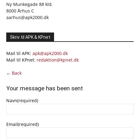
Ny Munkegade 88 kld.
8000 Århus C
aarhus@apk2000.dk
Skriv til APK & KPnet
Mail til APK:
apk@apk2000.dk
Mail til KPnet:
redaktion@kpnet.dk
← Back
Your message has been sent
Navn
(required)
Email
(required)