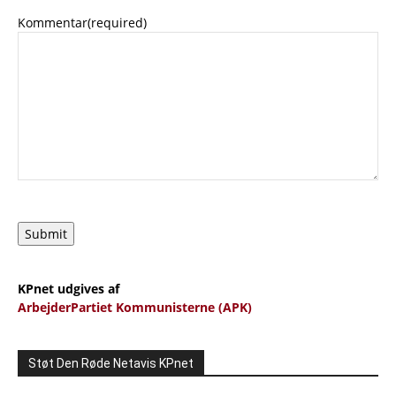
Kommentar
(required)
Submit
KPnet udgives af
ArbejderPartiet Kommunisterne (APK)
Støt Den Røde Netavis KPnet