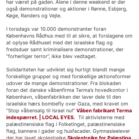
har været på gaden. Alene i denne weekend er der
også demonstrationer og aktioner i Rønne, Esbjerg,
Køge, Randers og Vejle.
I torsdags var 10.000 demonstranter foran
Københavns Rådhus med til at sikre, at forslagene om
at oplyse Rådhuset med det israelske flag og
fredsduer samt kriminalisere demonstrationer, der
”forherliger terror”, ikke blev vedtaget.
Solidariteten har udviklet sig hurtigt blandt mange
forskellige grupper og med forskellige aktionsformer
udover de mange demonstrationer. Fra blokaden
foran det danske våbenfirma Terma’s hovedkontor i
København, våbenfabrikken der laver dele til den
israelske hærs bombefly over Gaza, med kravet om
“
Stop våbensalg til Israel nu!”
Våben fabrikant Terma
indespærret. | LOCAL EYES
.
Til aktivisterne med
palæstinensiske flag i Folketinget, palæstinensiske
flag, bannere i gader og husfacader. Gymnasieelever
der har lavet skolestrejke
Skolestrejke for Palæstina