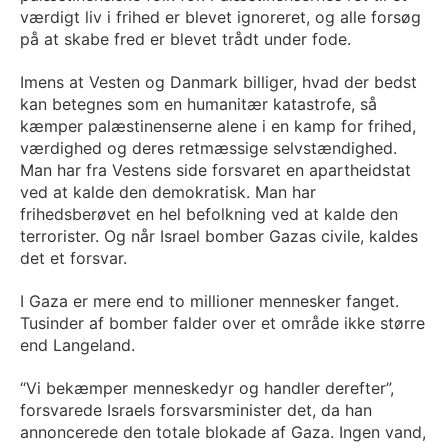
værdigt liv i frihed er blevet ignoreret, og alle forsøg
på at skabe fred er blevet trådt under fode.
Imens at Vesten og Danmark billiger, hvad der bedst
kan betegnes som en humanitær katastrofe, så
kæmper palæstinenserne alene i en kamp for frihed,
værdighed og deres retmæssige selvstændighed.
Man har fra Vestens side forsvaret en apartheidstat
ved at kalde den demokratisk. Man har
frihedsberøvet en hel befolkning ved at kalde den
terrorister. Og når Israel bomber Gazas civile, kaldes
det et forsvar.
I Gaza er mere end to millioner mennesker fanget.
Tusinder af bomber falder over et område ikke større
end Langeland.
“Vi bekæmper menneskedyr og handler derefter”,
forsvarede Israels forsvarsminister det, da han
annoncerede den totale blokade af Gaza. Ingen vand,