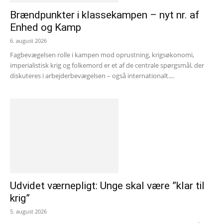
Brændpunkter i klassekampen – nyt nr. af
Enhed og Kamp
6. august 2026
Fagbevægelsen rolle i kampen mod oprustning, krigsøkonomi,
imperialistisk krig og folkemord er et af de centrale spørgsmål, der
diskuteres i arbejderbevægelsen – også internationalt....
Udvidet værnepligt: Unge skal være ”klar til
krig”
5. august 2026