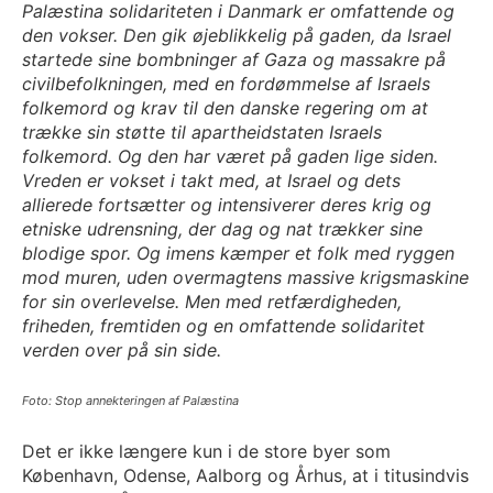
Palæstina solidariteten i Danmark er omfattende og
den vokser. Den gik øjeblikkelig på gaden, da Israel
startede sine bombninger af Gaza og massakre på
civilbefolkningen, med en fordømmelse af Israels
folkemord og krav til den danske regering om at
trække sin støtte til apartheidstaten Israels
folkemord. Og den har været på gaden lige siden.
Vreden er vokset i takt med, at Israel og dets
allierede fortsætter og intensiverer deres krig og
etniske udrensning, der dag og nat trækker sine
blodige spor. Og imens kæmper et folk med ryggen
mod muren, uden overmagtens massive krigsmaskine
for sin overlevelse. Men med retfærdigheden,
friheden, fremtiden og en omfattende solidaritet
verden over på sin side.
Foto: Stop annekteringen af Palæstina
Det er ikke længere kun i de store byer som
København, Odense, Aalborg og Århus, at i titusindvis