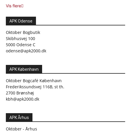
Vis flere
APK Odense
Oktober Bogbutik
Skibhusvej 100
5000 Odense C
odense@apk2000.dk
APK København
Oktober Bogcafé København
Frederikssundsvej 116B, st th.
2700 Brønshøj
kbh@apk2000.dk
APK Århus
Oktober - Århus