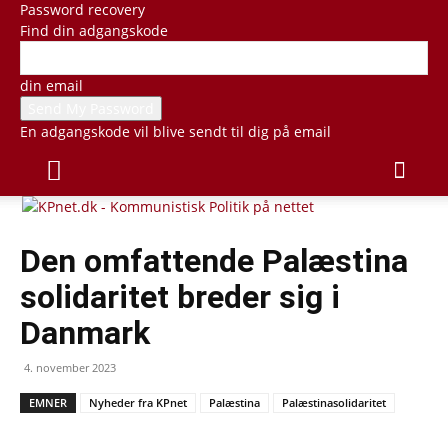
Password recovery
Find din adgangskode
din email
En adgangskode vil blive sendt til dig på email
Den omfattende Palæstina
solidaritet breder sig i
Danmark
4. november 2023
EMNER
Nyheder fra KPnet
Palæstina
Palæstinasolidaritet