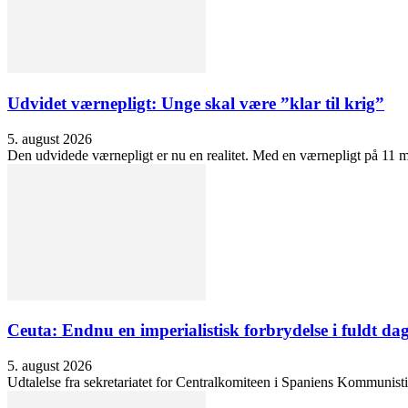
Udvidet værnepligt: Unge skal være ”klar til krig”
5. august 2026
Den udvidede værnepligt er nu en realitet. Med en værnepligt på 11 må
Ceuta: Endnu en imperialistisk forbrydelse i fuldt dag
5. august 2026
Udtalelse fra sekretariatet for Centralkomiteen i Spaniens Kommunisti