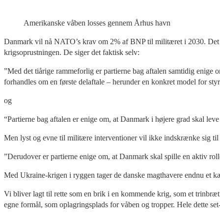
Amerikanske våben losses gennem Århus havn
Danmark vil nå NATO’s krav om 2% af BNP til militæret i 2030. Det kra
krigsoprustningen. De siger det faktisk selv:
”Med det tiårige rammeforlig er partierne bag aftalen samtidig enige om
forhandles om en første delaftale – herunder en konkret model for sty
og
“Partierne bag aftalen er enige om, at Danmark i højere grad skal leve
Men lyst og evne til militære interventioner vil ikke indskrænke sig 
”Derudover er partierne enige om, at Danmark skal spille en aktiv rol
Med Ukraine-krigen i ryggen tager de danske magthavere endnu et kæm
Vi bliver lagt til rette som en brik i en kommende krig, som et trin
egne formål, som oplagringsplads for våben og tropper. Hele dette s