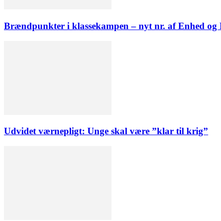
Brændpunkter i klassekampen – nyt nr. af Enhed o
Udvidet værnepligt: Unge skal være ”klar til krig”