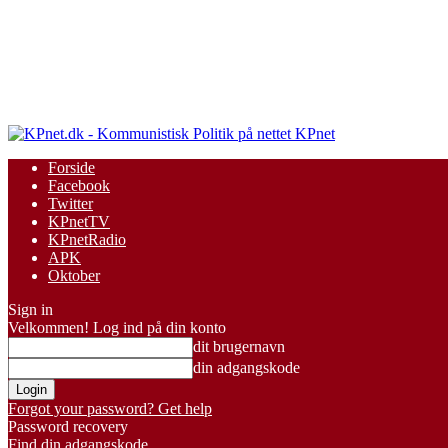
KPnet
Forside
Facebook
Twitter
KPnetTV
KPnetRadio
APK
Oktober
Sign in
Velkommen! Log ind på din konto
dit brugernavn
din adgangskode
Forgot your password? Get help
Password recovery
Find din adgangskode