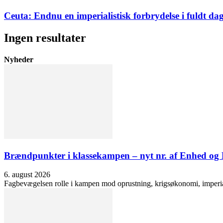
Ceuta: Endnu en imperialistisk forbrydelse i fuldt dag
Ingen resultater
Nyheder
Brændpunkter i klassekampen – nyt nr. af Enhed o
6. august 2026
Fagbevægelsen rolle i kampen mod oprustning, krigsøkonomi, imperialis