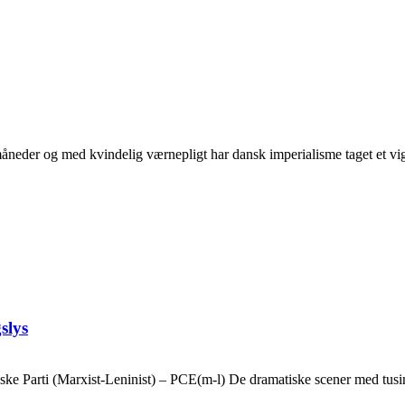
neder og med kvindelig værnepligt har dansk imperialisme taget et vigti
slys
ske Parti (Marxist-Leninist) – PCE(m-l) De dramatiske scener med tusin