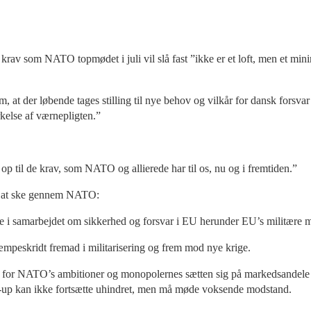
v som NATO topmødet i juli vil slå fast ”ikke er et loft, men et minimu
, at der løbende tages stilling til nye behov og vilkår for dansk forsvar 
rkelse af værnepligten.”
 op til de krav, som NATO og allierede har til os, nu og i fremtiden.”
til at ske gennem NATO:
le i samarbejdet om sikkerhed og forsvar i EU herunder EU’s militære m
peskridt fremad i militarisering og frem mod nye krige.
bræt for NATO’s ambitioner og monopolernes sætten sig på markedsandele
et-up kan ikke fortsætte uhindret, men må møde voksende modstand.