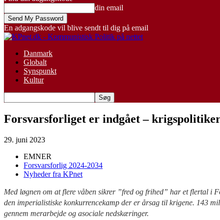
din email
En adgangskode vil blive sendt til dig på email
Danmark
Globalt
Synspunkt
Kultur
Forsvarsforliget er indgået – krigspolitike
29. juni 2023
EMNER
Forsvarsforlig 2024-2034
Nyheder fra KPnet
Med løgnen om at flere våben sikrer ”fred og frihed” har et flertal i 
den imperialistiske konkurrencekamp der er årsag til krigene. 143 mill
gennem merarbejde og asociale nedskæringer.