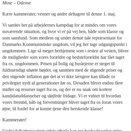
Mose – Odense
Kære kammerater, venner og andre deltagere til denne 1. maj.
Vi samles her på arbejdernes kampdag for at mindes om vores
nuværende situation, og hvor vi er på vej hen, både som klasse og
som samfund. Som medlem og under denne tale repræsentant for
Danmarks Kommunistiske ungdom, vil jeg her tage udgangspunkt i
ungdommen. Lige så meget herhjemme som i resten af vesten, bliver
de muligheder som vores forældre og bedsteforældre har fået taget
fra os, ungdommen. Prisen på bolig og huslejerne er steget til
fuldstændigt uhørte højder, og sammen med de stigende priser og
den stigende inflation gør det at vi ikke længere kan tillade os
privilegier nydt af generationer før os. Desuden bliver endnu flere
midler og resurser taget fra os, og der er nu snak om kortere
kandidatuddannelser og sløjfede fridage. Vi er vidner til hvordan
vores fremtid, håb og forventninger bliver taget fra os foran vores
øjne, til fordel for at kunne tjene den herskende klasse!
Kammerater!
Under folketingsvalget sidste efterår kan jeg huske hvordan mine