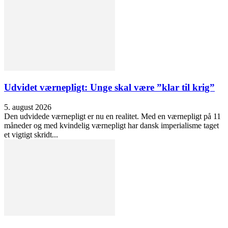
Udvidet værnepligt: Unge skal være ”klar til krig”
5. august 2026
Den udvidede værnepligt er nu en realitet. Med en værnepligt på 11
måneder og med kvindelig værnepligt har dansk imperialisme taget
et vigtigt skridt...