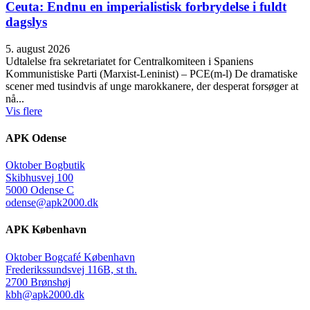
Ceuta: Endnu en imperialistisk forbrydelse i fuldt
dagslys
5. august 2026
Udtalelse fra sekretariatet for Centralkomiteen i Spaniens
Kommunistiske Parti (Marxist-Leninist) – PCE(m-l) De dramatiske
scener med tusindvis af unge marokkanere, der desperat forsøger at
nå...
Vis flere
APK Odense
Oktober Bogbutik
Skibhusvej 100
5000 Odense C
odense@apk2000.dk
APK København
Oktober Bogcafé København
Frederikssundsvej 116B, st th.
2700 Brønshøj
kbh@apk2000.dk