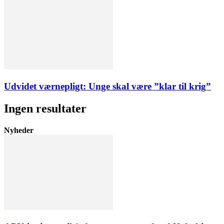
Udvidet værnepligt: Unge skal være ”klar til krig”
Ingen resultater
Nyheder