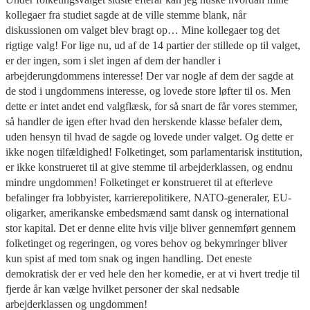
kollegaer fra studiet sagde at de ville stemme blank, når
diskussionen om valget blev bragt op… Mine kollegaer tog det
rigtige valg! For lige nu, ud af de 14 partier der stillede op til valget,
er der ingen, som i slet ingen af dem der handler i
arbejderungdommens interesse! Der var nogle af dem der sagde at
de stod i ungdommens interesse, og lovede store løfter til os. Men
dette er intet andet end valgflæsk, for så snart de får vores stemmer,
så handler de igen efter hvad den herskende klasse befaler dem,
uden hensyn til hvad de sagde og lovede under valget. Og dette er
ikke nogen tilfældighed! Folketinget, som parlamentarisk institution,
er ikke konstrueret til at give stemme til arbejderklassen, og endnu
mindre ungdommen! Folketinget er konstrueret til at efterleve
befalinger fra lobbyister, karrierepolitikere, NATO-generaler, EU-
oligarker, amerikanske embedsmænd samt dansk og international
stor kapital. Det er denne elite hvis vilje bliver gennemført gennem
folketinget og regeringen, og vores behov og bekymringer bliver
kun spist af med tom snak og ingen handling. Det eneste
demokratisk der er ved hele den her komedie, er at vi hvert tredje til
fjerde år kan vælge hvilket personer der skal nedsable
arbejderklassen og ungdommen!