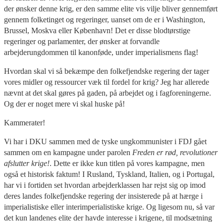
der ønsker denne krig, er den samme elite vis vilje bliver gennemført
gennem folketinget og regeringer, uanset om de er i Washington,
Brussel, Moskva eller København! Det er disse blodtørstige
regeringer og parlamenter, der ønsker at forvandle
arbejderungdommen til kanonføde, under imperialismens flag!
Hvordan skal vi så bekæmpe den folkefjendske regering der tager
vores midler og ressourcer væk til fordel for krig? Jeg har allerede
nævnt at det skal gøres på gaden, på arbejdet og i fagforeningerne.
Og der er noget mere vi skal huske på!
Kammerater!
Vi har i DKU sammen med de tyske ungkommunister i FDJ gået
sammen om en kampagne under parolen
Freden er rød, revolutioner
afslutter krige!
. Dette er ikke kun titlen på vores kampagne, men
også et historisk faktum! I Rusland, Tyskland, Italien, og i Portugal,
har vi i fortiden set hvordan arbejderklassen har rejst sig op imod
deres landes folkefjendske regering der insisterede på at hærge i
imperialistiske eller interimperialistiske krige. Og ligesom nu, så var
det kun landenes elite der havde interesse i krigene, til modsætning