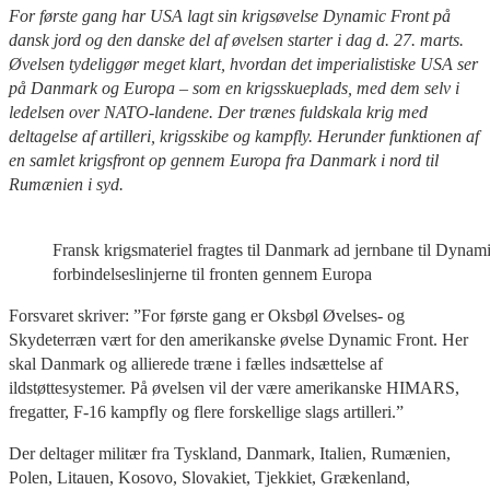
For første gang har USA lagt sin krigsøvelse Dynamic Front på
dansk jord og den danske del af øvelsen starter i dag d. 27. marts.
Øvelsen tydeliggør meget klart, hvordan det imperialistiske USA ser
på Danmark og Europa – som en krigsskueplads, med dem selv i
ledelsen over NATO-landene. Der trænes fuldskala krig med
deltagelse af artilleri, krigsskibe og kampfly. Herunder funktionen af
en samlet krigsfront op gennem Europa fra Danmark i nord til
Rumænien i syd.
Fransk krigsmateriel fragtes til Danmark ad jernbane til Dynami
forbindelseslinjerne til fronten gennem Europa
Forsvaret skriver: ”For første gang er Oksbøl Øvelses- og
Skydeterræn vært for den amerikanske øvelse Dynamic Front. Her
skal Danmark og allierede træne i fælles indsættelse af
ildstøttesystemer. På øvelsen vil der være amerikanske HIMARS,
fregatter, F-16 kampfly og flere forskellige slags artilleri.”
Der deltager militær fra Tyskland, Danmark, Italien, Rumænien,
Polen, Litauen, Kosovo, Slovakiet, Tjekkiet, Grækenland,