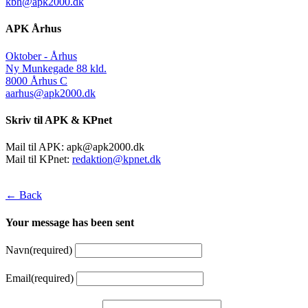
kbh@apk2000.dk
APK Århus
Oktober - Århus
Ny Munkegade 88 kld.
8000 Århus C
aarhus@apk2000.dk
Skriv til APK & KPnet
Mail til APK:
apk@apk2000.dk
Mail til KPnet:
redaktion@kpnet.dk
← Back
Your message has been sent
Navn
(required)
Email
(required)