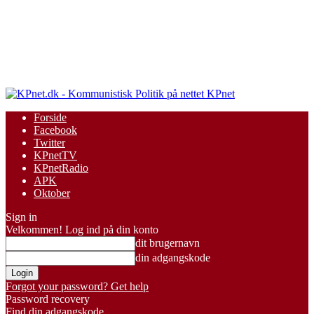
KPnet
Forside
Facebook
Twitter
KPnetTV
KPnetRadio
APK
Oktober
Sign in
Velkommen! Log ind på din konto
dit brugernavn
din adgangskode
Forgot your password? Get help
Password recovery
Find din adgangskode