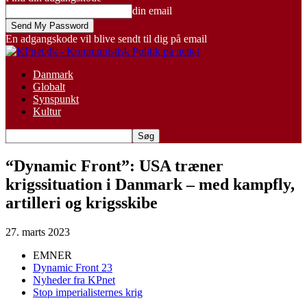
din email
En adgangskode vil blive sendt til dig på email
Danmark
Globalt
Synspunkt
Kultur
“Dynamic Front”: USA træner
krigssituation i Danmark – med kampfly,
artilleri og krigsskibe
27. marts 2023
EMNER
Dynamic Front 23
Nyheder fra KPnet
Stop imperialisternes krig