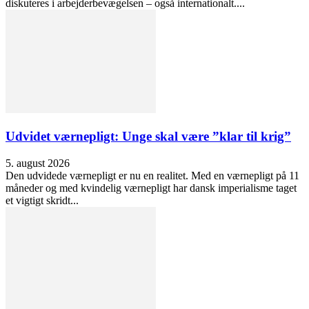
diskuteres i arbejderbevægelsen – også internationalt....
Udvidet værnepligt: Unge skal være ”klar til krig”
5. august 2026
Den udvidede værnepligt er nu en realitet. Med en værnepligt på 11
måneder og med kvindelig værnepligt har dansk imperialisme taget
et vigtigt skridt...