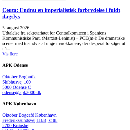
Ceuta: Endnu en imperialistisk forbrydelse i fuldt
dagslys
5. august 2026
Udtalelse fra sekretariatet for Centralkomiteen i Spaniens
Kommunistiske Parti (Marxist-Leninist) – PCE(m-l) De dramatiske
scener med tusindvis af unge marokkanere, der desperat forsøger at
nå...
Vis flere
APK Odense
Oktober Bogbutik
Skibhusvej 100
5000 Odense C
odense@apk2000.dk
APK København
Oktober Bogcafé København
Frederikssundsvej 116B, st th.
2700 Brønshøj