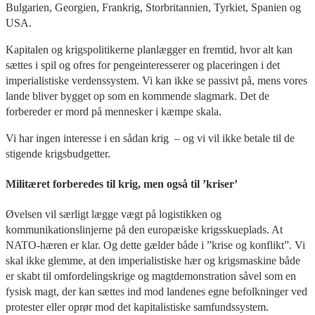
Bulgarien, Georgien, Frankrig, Storbritannien, Tyrkiet, Spanien og
USA.
Kapitalen og krigspolitikerne planlægger en fremtid, hvor alt kan
sættes i spil og ofres for pengeinteresserer og placeringen i det
imperialistiske verdenssystem. Vi kan ikke se passivt på, mens vores
lande bliver bygget op som en kommende slagmark. Det de
forbereder er mord på mennesker i kæmpe skala.
Vi har ingen interesse i en sådan krig – og vi vil ikke betale til de
stigende krigsbudgetter.
Militæret forberedes til krig, men også til ’kriser’
Øvelsen vil særligt lægge vægt på logistikken og
kommunikationslinjerne på den europæiske krigsskueplads. At
NATO-hæren er klar. Og dette gælder både i ”krise og konflikt”. Vi
skal ikke glemme, at den imperialistiske hær og krigsmaskine både
er skabt til omfordelingskrige og magtdemonstration såvel som en
fysisk magt, der kan sættes ind mod landenes egne befolkninger ved
protester eller oprør mod det kapitalistiske samfundssystem.