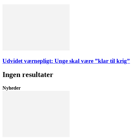
Udvidet værnepligt: Unge skal være ”klar til krig”
Ingen resultater
Nyheder