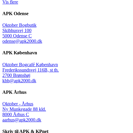
Vis flere
APK Odense
Oktober Bogbutik
Skibhusvej 100
5000 Odense C
odense@apk2000.dk
APK København
Oktober Bogcafé København
Frederikssundsvej 116B, st th.
2700 Brønshøj
kbh@apk2000.dk
APK Århus
Oktober - Århus
Ny Munkegade 88 kld.
8000 Århus C
aarhus@apk2000.dk
Skriv til APK & KPnet