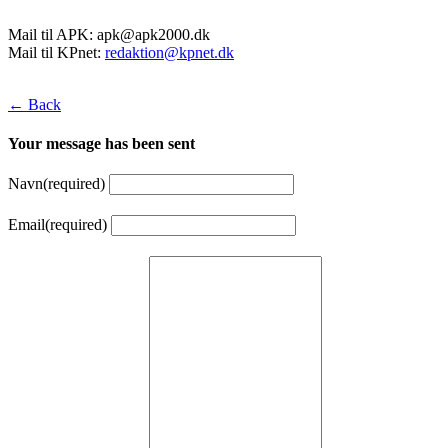
Mail til APK:
apk@apk2000.dk
Mail til KPnet:
redaktion@kpnet.dk
← Back
Your message has been sent
Navn
(required)
Email
(required)