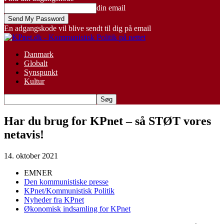
din email
En adgangskode vil blive sendt til dig på email
Danmark
Globalt
Synspunkt
Kultur
Har du brug for KPnet – så STØT vores
netavis!
14. oktober 2021
EMNER
Den kommunistiske presse
KPnet/Kommunistisk Politik
Nyheder fra KPnet
Økonomisk indsamling for KPnet