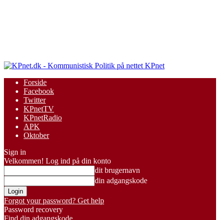
KPnet
Forside
Facebook
Twitter
KPnetTV
KPnetRadio
APK
Oktober
Sign in
Velkommen! Log ind på din konto
dit brugernavn
din adgangskode
Forgot your password? Get help
Password recovery
Find din adgangskode