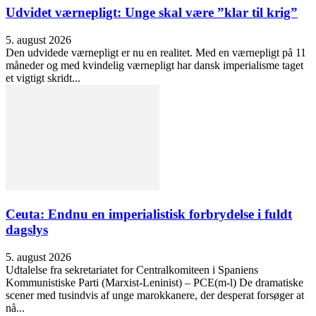
Udvidet værnepligt: Unge skal være ”klar til krig”
5. august 2026
Den udvidede værnepligt er nu en realitet. Med en værnepligt på 11
måneder og med kvindelig værnepligt har dansk imperialisme taget
et vigtigt skridt...
Ceuta: Endnu en imperialistisk forbrydelse i fuldt
dagslys
5. august 2026
Udtalelse fra sekretariatet for Centralkomiteen i Spaniens
Kommunistiske Parti (Marxist-Leninist) – PCE(m-l) De dramatiske
scener med tusindvis af unge marokkanere, der desperat forsøger at
nå...