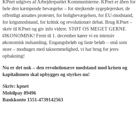
KPnet udgives af Arbejderpartiet Kommunisterne. KPnet er åben for
hele den kæmpende bevægelse – for strejkende sygeplejersker, de
offentligt ansattes protester, for boligbevægelsen, for EU-modstand,
for krigsmodstand, for kritisk og revolutionær debat. Brug KPnet –
skriv til KPnet og giv info videre. STØT OS MEGET GERNE
ØKONOMISK! Frem til 1. december kører vi en intensiv
økonomisk indsamling. Engangsbeløb og faste beløb – små som
store – modtages med taknemmelighed, vi har brug for jeres
opbakning!
Nu er det nok – den revolutionære modstand mod krisen og
kapitalismen skal opbygges og styrkes nu!
Skriv: kpnet
Mobilpay 89496
Bankkonto 1551-4739142563