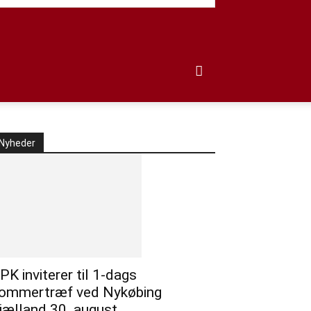
Nyheder
PK inviterer til 1-dags
ommertræf ved Nykøbing
jælland 30. august