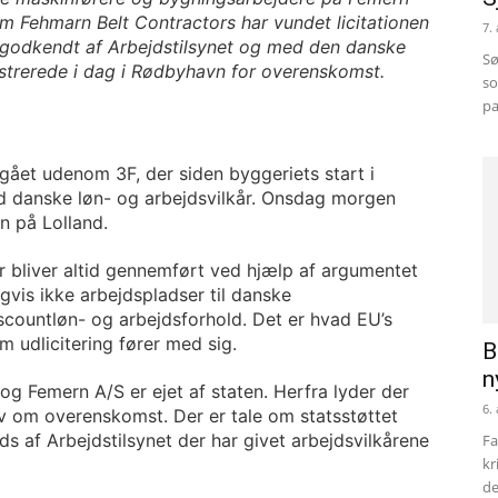
m Fehmarn Belt Contractors har vundet licitationen
7.
et godkendt af Arbejdstilsynet og med den danske
Sø
strerede i dag i Rødbyhavn for overenskomst.
so
pa
dgået udenom 3F, der siden byggeriets start i
 danske løn- og arbejdsvilkår. Onsdag morgen
n på Lolland.
 bliver altid gennemført ved hjælp af argumentet
igvis ikke arbejdspladser til danske
scountløn- og arbejdsforhold. Det er hvad EU’s
 udlicitering fører med sig.
B
n
g Femern A/S er ejet af staten. Herfra lyder der
6.
rav om overenskomst. Der er tale om statsstøttet
s af Arbejdstilsynet der har givet arbejdsvilkårene
Fa
kr
de