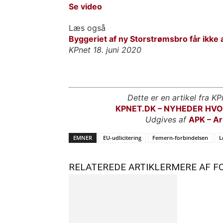
Se video
Læs også
Byggeriet af ny Storstrømsbro får ikke a
KPnet 18. juni 2020
Dette er en artikel fra KP
KPNET.DK – NYHEDER HV
Udgives af
APK – Ar
EMNER
EU-udlicitering
Femern-forbindelsen
L
RELATEREDE ARTIKLER
MERE AF F