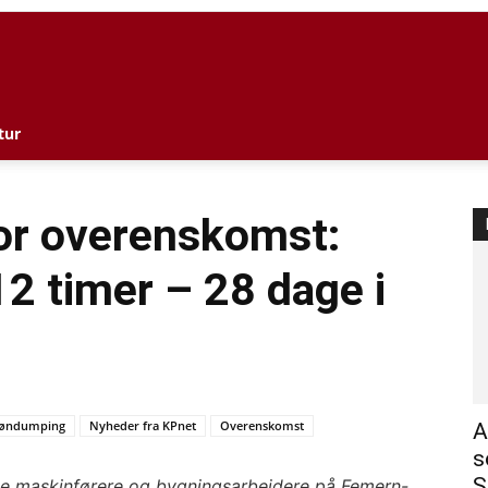
l
tur
or overenskomst:
2 timer – 28 dage i
øndumping
Nyheder fra KPnet
Overenskomst
A
s
S
ske maskinførere og bygningsarbejdere på Femern-