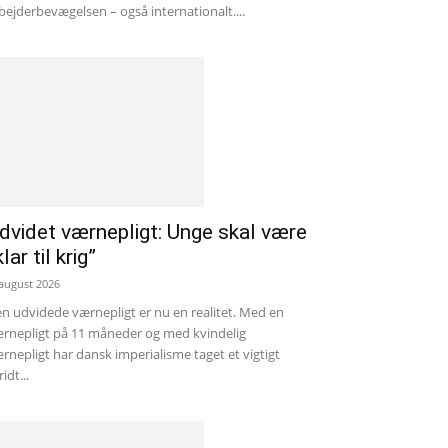
bejderbevægelsen – også internationalt....
dvidet værnepligt: Unge skal være
klar til krig”
 august 2026
n udvidede værnepligt er nu en realitet. Med en
rnepligt på 11 måneder og med kvindelig
rnepligt har dansk imperialisme taget et vigtigt
ridt...