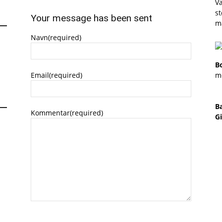
Væ
st
Your message has been sent
m
Navn
(required)
B
Email
(required)
m
B
Kommentar
(required)
Gi