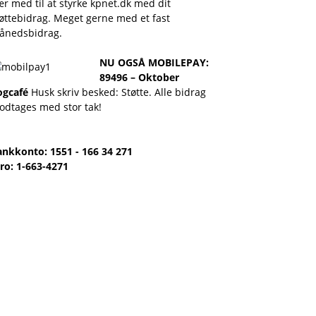
r med til at styrke kpnet.dk med dit
øttebidrag. Meget gerne med et fast
ånedsbidrag.
NU OGSÅ MOBILEPAY:
89496 – Oktober
ogcafé
Husk skriv besked: Støtte. Alle bidrag
odtages med stor tak!
ankkonto: 1551 - 166 34 271
ro: 1-663-4271