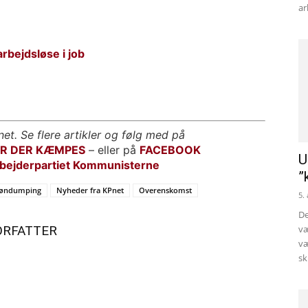
ar
rbejdsløse i job
net. Se flere artikler og følg med på
OR DER KÆMPES
– eller på
FACEBOOK
U
bejderpartiet Kommunisterne
”
øndumping
Nyheder fra KPnet
Overenskomst
5.
De
ORFATTER
væ
væ
sk