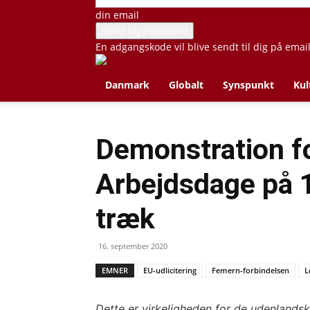
din email
En adgangskode vil blive sendt til dig på emai
Danmark
Globalt
Synspunkt
Kul
Demonstration f
Arbejdsdage på 1
træk
16. september 2020
EMNER
EU-udlicitering
Femern-forbindelsen
L
Dette er virkeligheden for de udenland