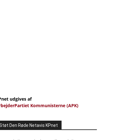
Pnet udgives af
rbejderPartiet Kommunisterne (APK)
Støt Den Røde Netavis KPnet