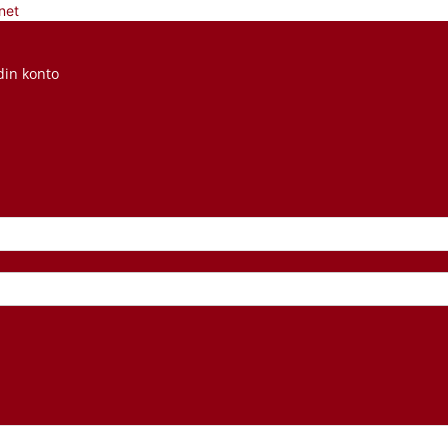
net
din konto