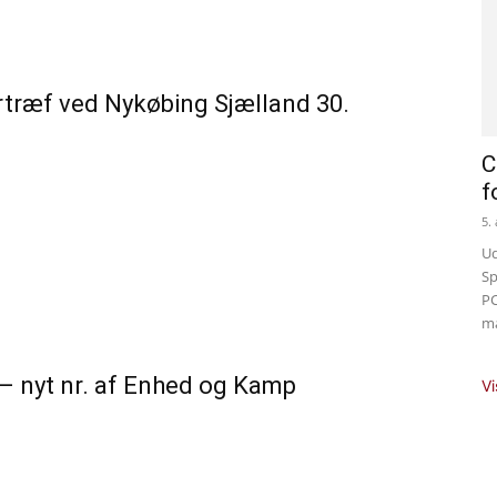
rtræf ved Nykøbing Sjælland 30.
C
f
5.
Ud
Sp
PC
ma
 nyt nr. af Enhed og Kamp
Vi