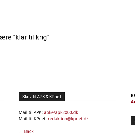
re ”klar til krig”
K
Skriv til APK & KPnet
A
Mail til APK:
apk@apk2000.dk
Mail til KPnet:
redaktion@kpnet.dk
← Back