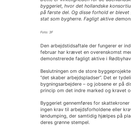
byggeriet, hvor det hollandske konsortiu
på første del. Og disse forhold er blev
stat som bygherre. Fagligt aktive demon
Foto: 3F
Den arbejdstidsaftale der fungerer er in
februar har krævet en overenskomst med
demonstrerede fagligt aktive i Rødbyhav
Beslutningen om de store byggeprojekter
”det skaber arbejdspladser”. Det er tydel
bygningsarbejdere – og jobsene er på di
princip om det indre marked og kravet om
Byggeriet gennemføres for skattekroner o
ingen krav til arbejdsforholdene eller k
løndumping, der samtidig hjælpes på plad
deres grønne stempel.