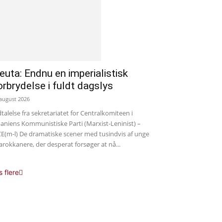
euta: Endnu en imperialistisk
orbrydelse i fuldt dagslys
 august 2026
talelse fra sekretariatet for Centralkomiteen i
aniens Kommunistiske Parti (Marxist-Leninist) –
E(m-l) De dramatiske scener med tusindvis af unge
rokkanere, der desperat forsøger at nå...
s flere