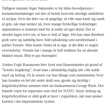
Tidligere minister Inger Støjsender er for tiden hovedperson i
kommissionshøringer om den af hende krævede ulovlige adskillelse
af asylpar. Hvis det ikke var så sørgeligt, så ville man kaste sig rundt
af grin, når man tænker på, hvor mange forskellige forklaringer
støjsenderen er kommet med for at redde sit eget skind. Der er
absolut ingen tvivl om, at hun er fuld af løgn. Det kan man åbenbart
godt være og samtidig have fuld opbakning som næstformand i
partiet Venstre. Man kunne fristes til at sige, at det ikke er nogen
overraskelse. Venstre har i mange år haft tradition for en absolut
blakket moral. Blot et par eksempler:
Anders Fogh Rasmussen blev fyret som finansminister på grund af
”kreativ bogføring”, hvad man i almindelig daglig tale ville kalde
snyd og bedrag. Få år senere var han tilbage som statsminister, hvor
han foruden en hel del andet skidt osse gjorde sig skyldig i
krigsforbrydelser sammen med sin bonkammerat George Bush. Det
banede vejen for topposten som chef for NATO. Snyd, bedrag og
krigsforbrydelser er altid godt at have i rygsækken, når man ønsker
karriere i det imperialistiske system.