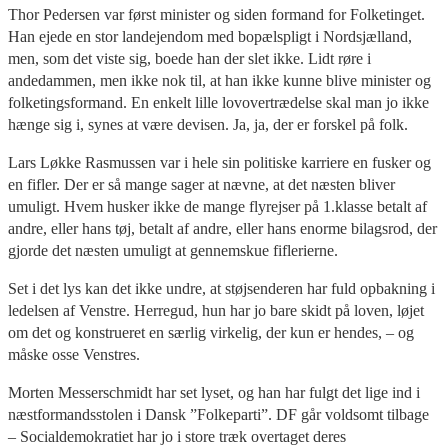
Thor Pedersen var først minister og siden formand for Folketinget.
Han ejede en stor landejendom med bopælspligt i Nordsjælland,
men, som det viste sig, boede han der slet ikke. Lidt røre i
andedammen, men ikke nok til, at han ikke kunne blive minister og
folketingsformand. En enkelt lille lovovertrædelse skal man jo ikke
hænge sig i, synes at være devisen. Ja, ja, der er forskel på folk.
Lars Løkke Rasmussen var i hele sin politiske karriere en fusker og
en fifler. Der er så mange sager at nævne, at det næsten bliver
umuligt. Hvem husker ikke de mange flyrejser på 1.klasse betalt af
andre, eller hans tøj, betalt af andre, eller hans enorme bilagsrod, der
gjorde det næsten umuligt at gennemskue fiflerierne.
Set i det lys kan det ikke undre, at støjsenderen har fuld opbakning i
ledelsen af Venstre. Herregud, hun har jo bare skidt på loven, løjet
om det og konstrueret en særlig virkelig, der kun er hendes, – og
måske osse Venstres.
Morten Messerschmidt har set lyset, og han har fulgt det lige ind i
næstformandsstolen i Dansk ”Folkeparti”. DF går voldsomt tilbage
– Socialdemokratiet har jo i store træk overtaget deres