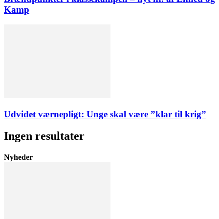
Kamp
Udvidet værnepligt: Unge skal være ”klar til krig”
Ingen resultater
Nyheder