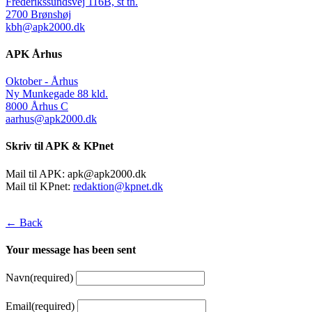
Frederikssundsvej 116B, st th.
2700 Brønshøj
kbh@apk2000.dk
APK Århus
Oktober - Århus
Ny Munkegade 88 kld.
8000 Århus C
aarhus@apk2000.dk
Skriv til APK & KPnet
Mail til APK:
apk@apk2000.dk
Mail til KPnet:
redaktion@kpnet.dk
← Back
Your message has been sent
Navn
(required)
Email
(required)