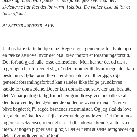
hedeslag, men hvad pokker, vi har jo længtes efter det. Selv
skeletterne har fået det for varmt i skabet. De vælter osse ud for at
blive afkølet.
Af Karsten Jonassen, APK
Lad os bare starte herhjemme. Regeringen gennemførte i lyntempo
en række særlove, hvor der bl.a. blev indført et forsamlingsforbud.
Det forbud gjaldt alle, osse domstolene. Men her ser det ud til, at
regeringen har forregnet sig, når det kommer til, hvor meget den kan
bestemme. Ifølge grundloven er domstolene uafhængige, og et
generelt forsamlingsforbud kan således ikke ifølge grundloven
gælde for domstolene. Det er kun domstolene selv, der kan beslutte
det. Vi har jo dog stadig formelt en grundlovsgiven adskillelse af
den lovgivende, den dømmende og den udøvende magt. ”Der vil
blive begået fejl”, sagde børnenes statsminister. Og jeg skal da love
for, at det må kaldes en fejl at overtræde grundloven. Det får nu nok
ingen konsekvenser, men det er da lidt tankevækkende, at det sker
uden, at nogen pipper særlig højt. Det er nemt at sætte rettigheder og
dele af grundloven ud af kraft.