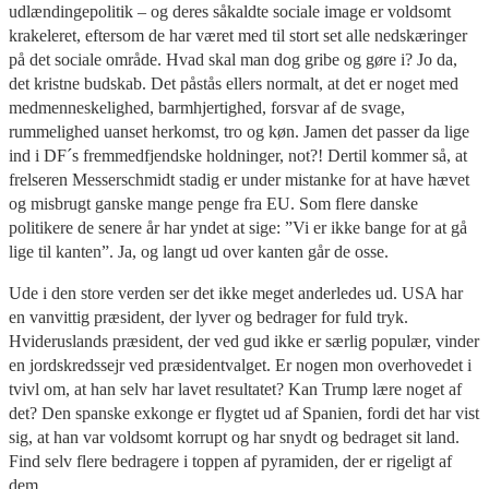
udlændingepolitik – og deres såkaldte sociale image er voldsomt
krakeleret, eftersom de har været med til stort set alle nedskæringer
på det sociale område. Hvad skal man dog gribe og gøre i? Jo da,
det kristne budskab. Det påstås ellers normalt, at det er noget med
medmenneskelighed, barmhjertighed, forsvar af de svage,
rummelighed uanset herkomst, tro og køn. Jamen det passer da lige
ind i DF´s fremmedfjendske holdninger, not?! Dertil kommer så, at
frelseren Messerschmidt stadig er under mistanke for at have hævet
og misbrugt ganske mange penge fra EU. Som flere danske
politikere de senere år har yndet at sige: ”Vi er ikke bange for at gå
lige til kanten”. Ja, og langt ud over kanten går de osse.
Ude i den store verden ser det ikke meget anderledes ud. USA har
en vanvittig præsident, der lyver og bedrager for fuld tryk.
Hvideruslands præsident, der ved gud ikke er særlig populær, vinder
en jordskredssejr ved præsidentvalget. Er nogen mon overhovedet i
tvivl om, at han selv har lavet resultatet? Kan Trump lære noget af
det? Den spanske exkonge er flygtet ud af Spanien, fordi det har vist
sig, at han var voldsomt korrupt og har snydt og bedraget sit land.
Find selv flere bedragere i toppen af pyramiden, der er rigeligt af
dem.