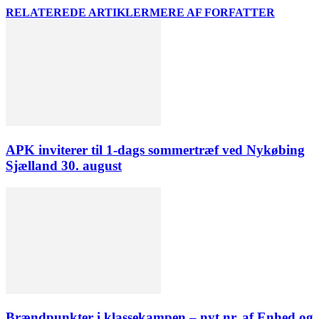
RELATEREDE ARTIKLER
MERE AF FORFATTER
APK inviterer til 1-dags sommertræf ved Nykøbing
Sjælland 30. august
Brændpunkter i klassekampen – nyt nr. af Enhed og