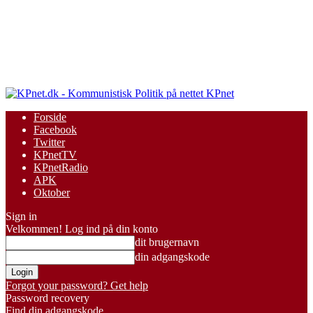
KPnet
Forside
Facebook
Twitter
KPnetTV
KPnetRadio
APK
Oktober
Sign in
Velkommen! Log ind på din konto
dit brugernavn
din adgangskode
Forgot your password? Get help
Password recovery
Find din adgangskode