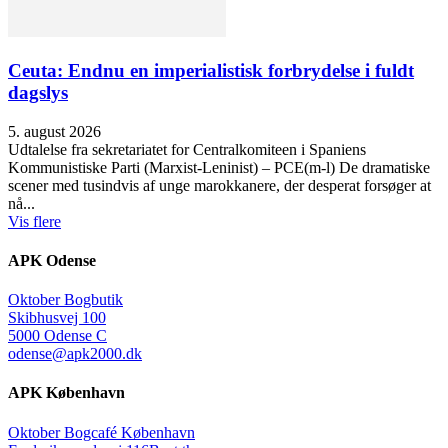
Ceuta: Endnu en imperialistisk forbrydelse i fuldt
dagslys
5. august 2026
Udtalelse fra sekretariatet for Centralkomiteen i Spaniens
Kommunistiske Parti (Marxist-Leninist) – PCE(m-l) De dramatiske
scener med tusindvis af unge marokkanere, der desperat forsøger at
nå...
Vis flere
APK Odense
Oktober Bogbutik
Skibhusvej 100
5000 Odense C
odense@apk2000.dk
APK København
Oktober Bogcafé København