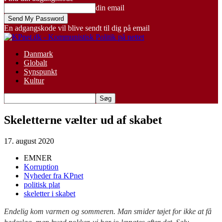
din email
En adgangskode vil blive sendt til dig på email
Danmark
Globalt
Synspunkt
Kultur
Skeletterne vælter ud af skabet
17. august 2020
EMNER
Korruption
Nyheder fra KPnet
politisk plat
skeletter i skabet
Endelig kom varmen og sommeren. Man smider tøjet for ikke at få