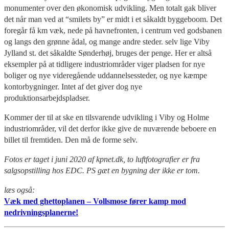
monumenter over den økonomisk udvikling. Men totalt gak bliver
det når man ved at “smilets by” er midt i et såkaldt byggeboom. Det
foregår få km væk, nede på havnefronten, i centrum ved godsbanen
og langs den grønne ådal, og mange andre steder. selv lige Viby
Jylland st. det såkaldte Sønderhøj, bruges der penge. Her er altså
eksempler på at tidligere industriområder viger pladsen for nye
boliger og nye videregående uddannelsessteder, og nye kæmpe
kontorbygninger. Intet af det giver dog nye
produktionsarbejdspladser.
Kommer der til at ske en tilsvarende udvikling i Viby og Holme
industriområder, vil det derfor ikke give de nuværende beboere en
billet til fremtiden. Den må de forme selv.
Fotos er taget i juni 2020 af kpnet.dk, to luftfotografier er fra
salgsopstilling hos EDC. PS gæt en bygning der ikke er tom.
læs også:
Væk med ghettoplanen – Vollsmose fører kamp mod
nedrivningsplanerne!