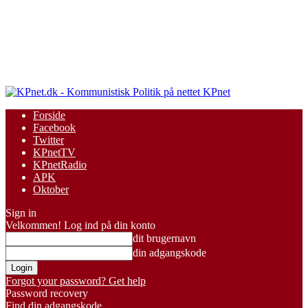
KPnet
Forside
Facebook
Twitter
KPnetTV
KPnetRadio
APK
Oktober
Sign in
Velkommen! Log ind på din konto
dit brugernavn
din adgangskode
Forgot your password? Get help
Password recovery
Find din adgangskode