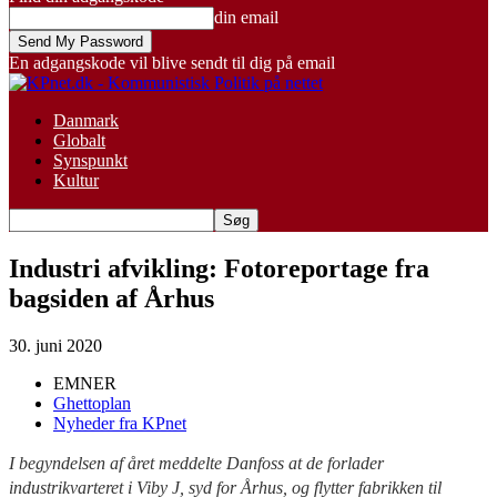
din email
En adgangskode vil blive sendt til dig på email
Danmark
Globalt
Synspunkt
Kultur
Industri afvikling: Fotoreportage fra
bagsiden af Århus
30. juni 2020
EMNER
Ghettoplan
Nyheder fra KPnet
I begyndelsen af året meddelte Danfoss at de forlader
industrikvarteret i Viby J, syd for Århus, og flytter fabrikken til