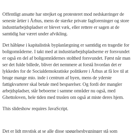
Offentligt ansatte har strejket og protesteret mod nedskæringer de
seneste årtier i Århus, mens de stærke private fagforeninger og store
industriarbejdspladser er blevet væk, eller rettere er sagen at de
samtidig har været under afvikling.
Det håbløse i kapitalistisk byplanlægning er samtidig en tragedie for
boligområderne. I takt med at industriarbejdspladserne er forsvundet
er også en del af boligområdernes stolthed forsvundet. Først når man
ser det fulde billede, bliver det nemmere at forstå hvordan det er
lykkedes for de Socialdemokratiske politikere i Århus at få lov til at
bruge mange mio. inde i centrum af byen, mens de yderste
fattigkvarterer skal betale med besparelser. Og fordi der mangler
arbejdspladser, står beboerne i samme områder nu også, med
Ghettoloven, hele tiden med truslen om også at miste deres hjem.
This slideshow requires JavaScript.
Det er lidt mystisk at se alle disse spøgelsesbygninger stå som