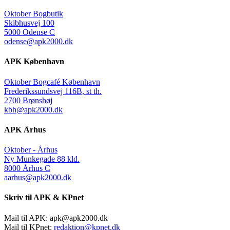
Oktober Bogbutik
Skibhusvej 100
5000 Odense C
odense@apk2000.dk
APK København
Oktober Bogcafé København
Frederikssundsvej 116B, st th.
2700 Brønshøj
kbh@apk2000.dk
APK Århus
Oktober - Århus
Ny Munkegade 88 kld.
8000 Århus C
aarhus@apk2000.dk
Skriv til APK & KPnet
Mail til APK:
apk@apk2000.dk
Mail til KPnet:
redaktion@kpnet.dk