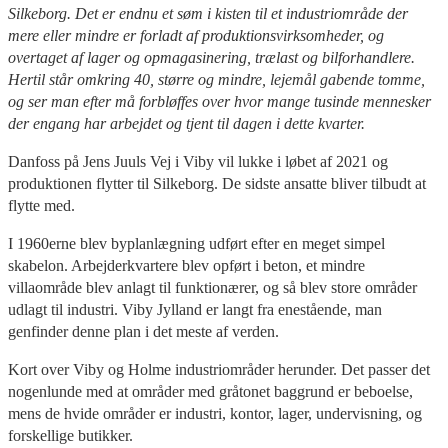
Silkeborg. Det er endnu et søm i kisten til et industriområde der
mere eller mindre er forladt af produktionsvirksomheder, og
overtaget af lager og opmagasinering, trælast og bilforhandlere.
Hertil står omkring 40, større og mindre, lejemål gabende tomme,
og ser man efter må forbløffes over hvor mange tusinde mennesker
der engang har arbejdet og tjent til dagen i dette kvarter.
Danfoss på Jens Juuls Vej i Viby vil lukke i løbet af 2021 og
produktionen flytter til Silkeborg. De sidste ansatte bliver tilbudt at
flytte med.
I 1960erne blev byplanlægning udført efter en meget simpel
skabelon. Arbejderkvartere blev opført i beton, et mindre
villaområde blev anlagt til funktionærer, og så blev store områder
udlagt til industri. Viby Jylland er langt fra enestående, man
genfinder denne plan i det meste af verden.
Kort over Viby og Holme industriområder herunder. Det passer det
nogenlunde med at områder med gråtonet baggrund er beboelse,
mens de hvide områder er industri, kontor, lager, undervisning, og
forskellige butikker.