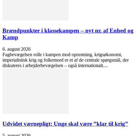
Brændpunkter i klassekampen – nyt nr. af Enhed og
Kamp
6. august 2026
Fagbevægelsen rolle i kampen mod oprustning, krigsøkonomi,
imperialistisk krig og folkemord er et af de centrale spørgsmål, der
diskuteres i arbejderbevægelsen – også internationalt....
Udvidet værnepligt: Unge skal være ”klar til krig”
5. august 2026