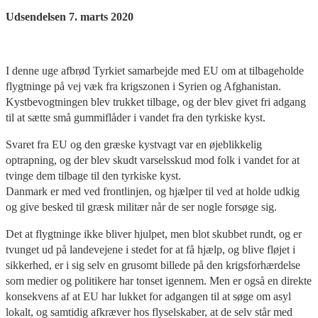
Udsendelsen 7. marts 2020
I denne uge afbrød Tyrkiet samarbejde med EU om at tilbageholde
flygtninge på vej væk fra krigszonen i Syrien og Afghanistan.
Kystbevogtningen blev trukket tilbage, og der blev givet fri adgang
til at sætte små gummiflåder i vandet fra den tyrkiske kyst.
Svaret fra EU og den græske kystvagt var en øjeblikkelig
optrapning, og der blev skudt varselsskud mod folk i vandet for at
tvinge dem tilbage til den tyrkiske kyst.
Danmark er med ved frontlinjen, og hjælper til ved at holde udkig
og give besked til græsk militær når de ser nogle forsøge sig.
Det at flygtninge ikke bliver hjulpet, men blot skubbet rundt, og er
tvunget ud på landevejene i stedet for at få hjælp, og blive fløjet i
sikkerhed, er i sig selv en grusomt billede på den krigsforhærdelse
som medier og politikere har tonset igennem. Men er også en direkte
konsekvens af at EU har lukket for adgangen til at søge om asyl
lokalt, og samtidig afkræver hos flyselskaber, at de selv står med