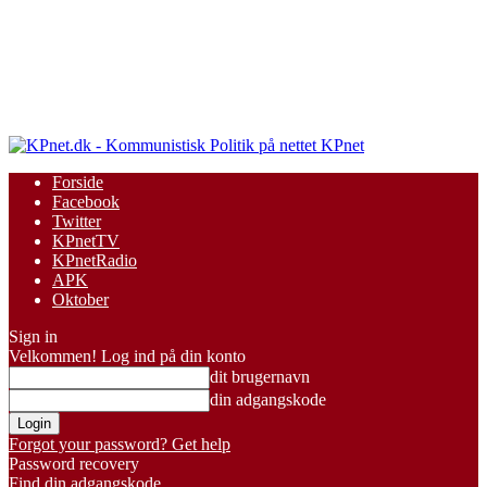
KPnet
Forside
Facebook
Twitter
KPnetTV
KPnetRadio
APK
Oktober
Sign in
Velkommen! Log ind på din konto
dit brugernavn
din adgangskode
Forgot your password? Get help
Password recovery
Find din adgangskode