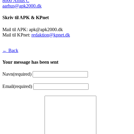
8000 Århus C
aarhus@apk2000.dk
Skriv til APK & KPnet
Mail til APK:
apk@apk2000.dk
Mail til KPnet:
redaktion@kpnet.dk
← Back
Your message has been sent
Navn
(required)
Email
(required)