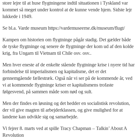
store lejre til at huse flygtningene indtil situationen i Tyskland var
kommet så meget under kontrol at de kunne vende hjem. Sidste lejr
lukkede i 1949.
Se bl.a. Varde museum https://vardemuseerne.dk/museum/flugt/
Kampen om historien om flygtninge pågår stadig. Det gælder både
de tyske flygtninge og senere de flygtninge der kom ud af den kolde
krig, fra Ungarn til Vietnam til Chile osv. osv..
Men hver eneste af de enkelte stående flygtninge krise i nyere tid har
forbindelse til imperialismen og kapitalisme, det er det
gennemgående fællestræk. Også når vi ser på de kommende år, ved
vi at kommende flygtninge kriser er kapitalismens trofaste
følgesvend, på sammen måde som nød og sult.
Men der findes en løsning og det hedder en socialistisk revolution,
der vil give magten til arbejderklassen, og give mulighed for at
landene kan udvikle sig og samarbejde.
Vi fejrer 8. marts ved at spille Tracy Chapman – Talkin’ About A
Revolution