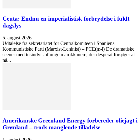
Ceuta: Endnu en imperialistisk forbrydelse i fuldt
dagslys
5. august 2026
Udtalelse fra sekretariatet for Centralkomiteen i Spaniens
Kommunistiske Parti (Marxist-Leninist) – PCE(m-l) De dramatiske
scener med tusindvis af unge marokkanere, der desperat forsøger at
nå...
Amerikanske Greenland Energy forbereder oliejagt i
Grønland – trods manglende tilladelse
1. august 2026