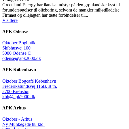
Greenland Energy har ilandsat udstyr på den grønlandske kyst til
forundersøgelser til olieboring, selvom de mangler miljøtilladelse.
Firmaet og oliejagten har tætte forbindelser til...
Vis flere
APK Odense
Oktober Bogbutik
Skibhusvej 100
5000 Odense C
odense@apk2000.dk
APK København
Oktober Bogcafé København
Frederikssundsvej 116B, st th.
2700 Brønshøj
kbh@apk2000.dk
APK Århus
Oktober - Århus
Ny Munkegade 88 kld.