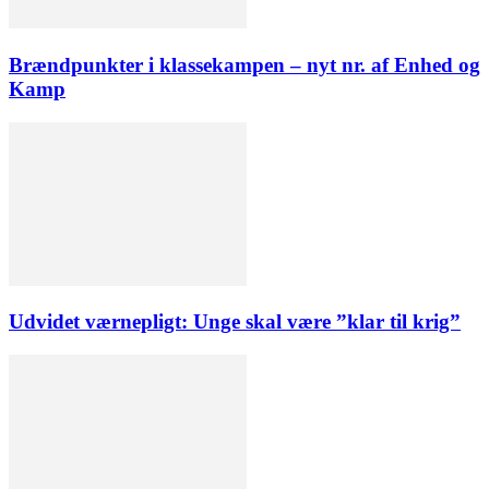
Brændpunkter i klassekampen – nyt nr. af Enhed og
Kamp
Udvidet værnepligt: Unge skal være ”klar til krig”