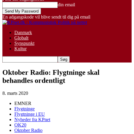
din email
En adgangskode vil blive sendt til dig på email
Danmark
Globalt
Synspunkt
Kultur
Oktober Radio: Flygtninge skal
behandles ordentligt
8. marts 2020
EMNER
Flygtninge
Flygtninge i EU
Nyheder fra KPnet
OK20
Oktober Radio