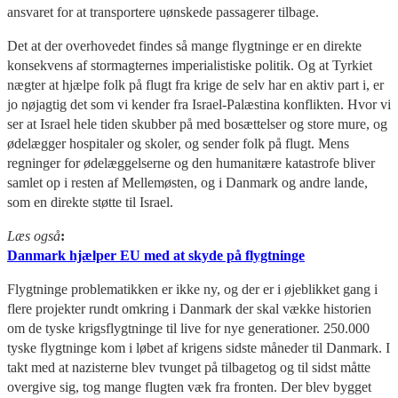
ansvaret for at transportere uønskede passagerer tilbage.
Det at der overhovedet findes så mange flygtninge er en direkte
konsekvens af stormagternes imperialistiske politik. Og at Tyrkiet
nægter at hjælpe folk på flugt fra krige de selv har en aktiv part i, er
jo nøjagtig det som vi kender fra Israel-Palæstina konflikten. Hvor vi
ser at Israel hele tiden skubber på med bosættelser og store mure, og
ødelægger hospitaler og skoler, og sender folk på flugt. Mens
regninger for ødelæggelserne og den humanitære katastrofe bliver
samlet op i resten af Mellemøsten, og i Danmark og andre lande,
som en direkte støtte til Israel.
Læs også
:
Danmark hjælper EU med at skyde på flygtninge
Flygtninge problematikken er ikke ny, og der er i øjeblikket gang i
flere projekter rundt omkring i Danmark der skal vække historien
om de tyske krigsflygtninge til live for nye generationer. 250.000
tyske flygtninge kom i løbet af krigens sidste måneder til Danmark. I
takt med at nazisterne blev tvunget på tilbagetog og til sidst måtte
overgive sig, tog mange flugten væk fra fronten. Der blev bygget