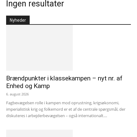
Ingen resultater
Nyheder
Brændpunkter i klassekampen – nyt nr. af
Enhed og Kamp
6. august 2026
Fagbevægelsen rolle i kampen mod oprustning, krigsøkonomi,
imperialistisk krig og folkemord er et af de centrale spørgsmål, der
diskuteres i arbejderbevægelsen – også internationalt....