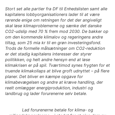
Stort set alle partier fra DF til Enhedslisten samt alle
kapitalens lobbyorganisationers lader til at være
rørende enige om retningen for det der angiveligt
skal løse klimaproblemerne og sænke det danske
CO2-udslip med 70 % frem mod 2030. De bakker op
om den kommende klimalov og regeringens andre
tiltag, som 25 mia kr til en grøn investeringsfond.
Trods de formelle målsætninger om CO2-reduktion
er det stadig kapitalens interesser der styrer
politikken, og helt andre hensyn end at løse
klimakrisen er på spil. Tværtimod synes frygten for et
truende klimakollaps at blive groft udnyttet – på flere
planer. Det bliver en kæmpe opgave for
klimabevægelsen og andre at kræve handling, der
reelt omlægger energiproduktion, industri og
landbrug og lader forurenerne selv betale.
Lad forurenerne betale for klima- og