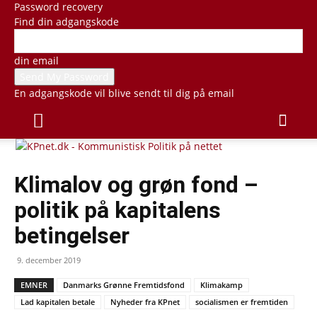
Password recovery
Find din adgangskode
din email
En adgangskode vil blive sendt til dig på email
Klimalov og grøn fond –
politik på kapitalens
betingelser
9. december 2019
EMNER
Danmarks Grønne Fremtidsfond
Klimakamp
Lad kapitalen betale
Nyheder fra KPnet
socialismen er fremtiden