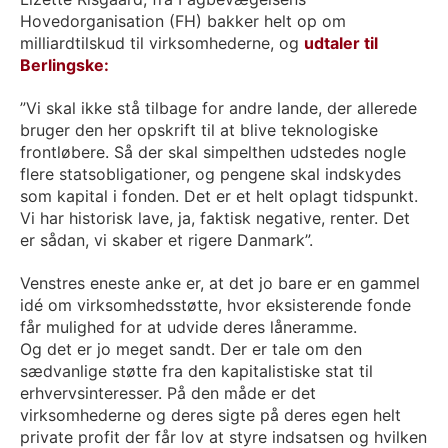
Hovedorganisation (FH) bakker helt op om
milliardtilskud til virksomhederne, og
udtaler til
Berlingske:
”Vi skal ikke stå tilbage for andre lande, der allerede
bruger den her opskrift til at blive teknologiske
frontløbere. Så der skal simpelthen udstedes nogle
flere statsobligationer, og pengene skal indskydes
som kapital i fonden. Det er et helt oplagt tidspunkt.
Vi har historisk lave, ja, faktisk negative, renter. Det
er sådan, vi skaber et rigere Danmark”.
Venstres eneste anke er, at det jo bare er en gammel
idé om virksomhedsstøtte, hvor eksisterende fonde
får mulighed for at udvide deres låneramme.
Og det er jo meget sandt. Der er tale om den
sædvanlige støtte fra den kapitalistiske stat til
erhvervsinteresser. På den måde er det
virksomhederne og deres sigte på deres egen helt
private profit der får lov at styre indsatsen og hvilken