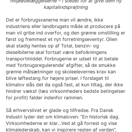
miljøødelæggelserne – i stedet for at give dem ny
kapitalindsprøjtning
Det er forbrugsvanerne man vil ændre, ikke
industriens eller landbrugets måde at producere på
man vil gribe ind overfor, og den grønne omstilling er
først og fremmest et nyt forretningseventyr. Olien
skal stadig hentes op af Total, benzin- og
dieselbilerne skal fortsat være befolkningens
transportmiddel. Forbrugerne er udset til at betale
med ’forbrugsregulerende’ afgifter, så de smukke
grønne målsætninger og skoleelevernes krav kan
blive løftestang for højere priser. I forslaget til
klimalov slås det da også fast, at kun tiltag, der ikke
hindrer vækst (læs virksomheders bedste betingelser
for profit) falder indenfor rammen.
Så erhvervslivet er glade og tilfredse. Fra Dansk
Industri lyder det om klimaloven: ”En historisk dag.
Virksomhederne er klar…Ved at gå forrest og vise
klimalederskab, kan vi inspirere resten af verden”,