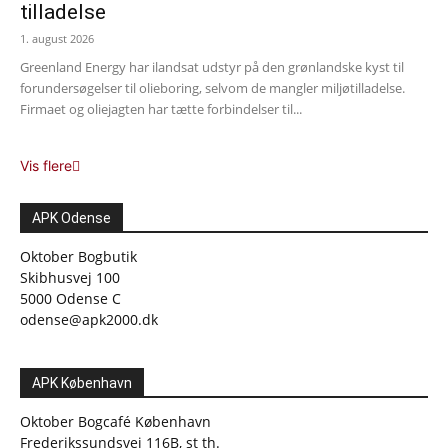
tilladelse
1. august 2026
Greenland Energy har ilandsat udstyr på den grønlandske kyst til
forundersøgelser til olieboring, selvom de mangler miljøtilladelse.
Firmaet og oliejagten har tætte forbindelser til...
Vis flere
APK Odense
Oktober Bogbutik
Skibhusvej 100
5000 Odense C
odense@apk2000.dk
APK København
Oktober Bogcafé København
Frederikssundsvej 116B, st th.