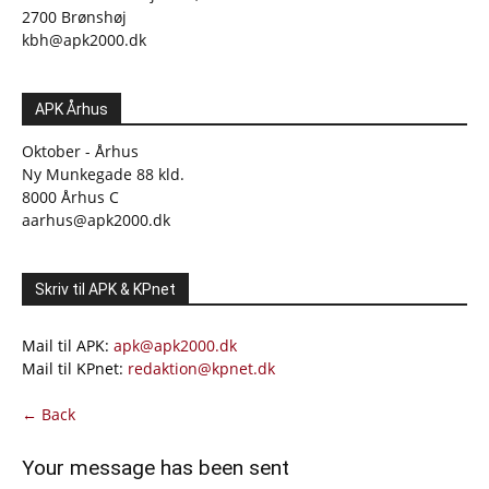
2700 Brønshøj
kbh@apk2000.dk
APK Århus
Oktober - Århus
Ny Munkegade 88 kld.
8000 Århus C
aarhus@apk2000.dk
Skriv til APK & KPnet
Mail til APK:
apk@apk2000.dk
Mail til KPnet:
redaktion@kpnet.dk
← Back
Your message has been sent