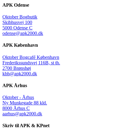
APK Odense
Oktober Bogbutik
Skibhusvej 100
5000 Odense C
odense@apk2000.dk
APK København
Oktober Bogcafé København
Frederikssundsvej 116B, st th.
2700 Brønshøj
kbh@apk2000.dk
APK Århus
Oktober - Århus
Ny Munkegade 88 kld.
8000 Århus C
aarhus@apk2000.dk
Skriv til APK & KPnet