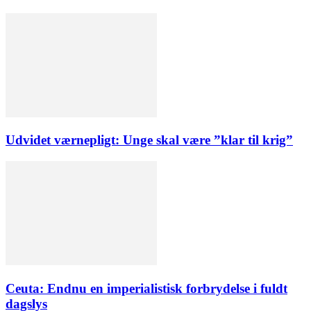
Udvidet værnepligt: Unge skal være ”klar til krig”
Ceuta: Endnu en imperialistisk forbrydelse i fuldt
dagslys