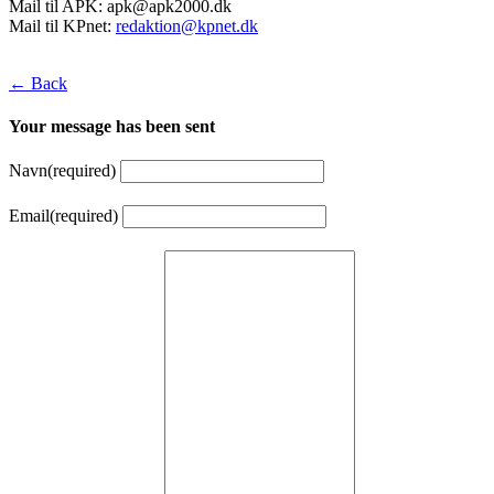
Mail til APK:
apk@apk2000.dk
Mail til KPnet:
redaktion@kpnet.dk
← Back
Your message has been sent
Navn
(required)
Email
(required)