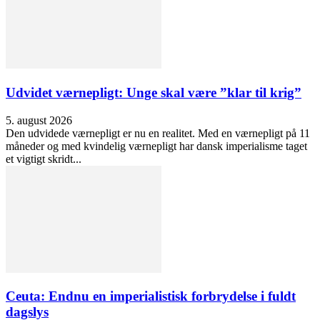
Udvidet værnepligt: Unge skal være ”klar til krig”
5. august 2026
Den udvidede værnepligt er nu en realitet. Med en værnepligt på 11
måneder og med kvindelig værnepligt har dansk imperialisme taget
et vigtigt skridt...
Ceuta: Endnu en imperialistisk forbrydelse i fuldt
dagslys