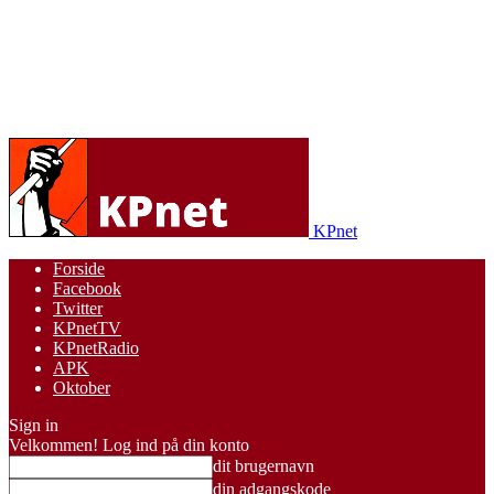
KPnet
Forside
Facebook
Twitter
KPnetTV
KPnetRadio
APK
Oktober
Sign in
Velkommen! Log ind på din konto
dit brugernavn
din adgangskode