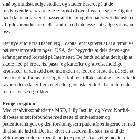
små og ufuldstændige studier, og studier baseret på at de
medvirkende selv skulle føre protokol over hvad de spiste. Og der
har ikke mindst været masser af forskning der har været finansieret
af fødevareindustrien, eller andre med interesse i at sælge sodavand
osv..
Det nye studie fra Bispebjerg Hospital er inspireret af at alternative
patientsammenslutninger i USA, der begyndte at dele deres egne
erfaringer med kostråd på Internettet. De fandt ud af at det hjalp at
skære ned på brød, ris, pasta, og kartofler og stivelsesholdige
grønsager, til gengæld øge mængden af fedt og bruge tid på selv at
lave mad ud fra råvarer. Og her skal nok tilføjes økologiske dyrkede
råvarer der ikke er fremavlet eller genetisk ændret til at indeholde
mere stivelse og sukker.
Penge i sygdom
Medicinalvirksomhederne MSD, Lilly Insulin, og Novo Nordisk
diabetes er tæt forbundne med støtte til universiteter og
patientforeninger, og den forskning som patientforeningerne er med
til at samle ind til. Det har givet en usædvanlig stor magt til de
virksomheder der er med til at tjene penge på at sælge medicin.