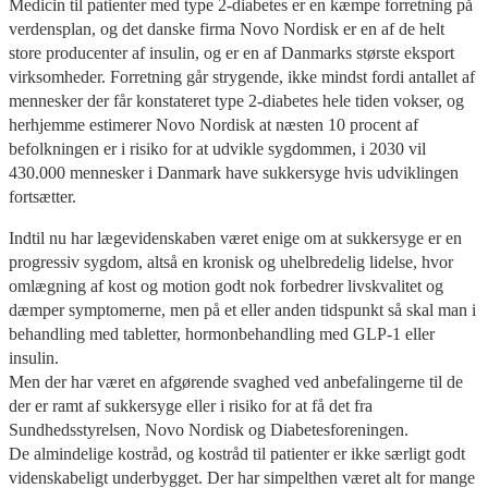
Medicin til patienter med type 2-diabetes er en kæmpe forretning på
verdensplan, og det danske firma Novo Nordisk er en af de helt
store producenter af insulin, og er en af Danmarks største eksport
virksomheder. Forretning går strygende, ikke mindst fordi antallet af
mennesker der får konstateret type 2-diabetes hele tiden vokser, og
herhjemme estimerer Novo Nordisk at næsten 10 procent af
befolkningen er i risiko for at udvikle sygdommen, i 2030 vil
430.000 mennesker i Danmark have sukkersyge hvis udviklingen
fortsætter.
Indtil nu har lægevidenskaben været enige om at sukkersyge er en
progressiv sygdom, altså en kronisk og uhelbredelig lidelse, hvor
omlægning af kost og motion godt nok forbedrer livskvalitet og
dæmper symptomerne, men på et eller anden tidspunkt så skal man i
behandling med tabletter, hormonbehandling med GLP-1 eller
insulin.
Men der har været en afgørende svaghed ved anbefalingerne til de
der er ramt af sukkersyge eller i risiko for at få det fra
Sundhedsstyrelsen, Novo Nordisk og Diabetesforeningen.
De almindelige kostråd, og kostråd til patienter er ikke særligt godt
videnskabeligt underbygget. Der har simpelthen været alt for mange