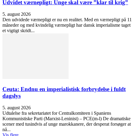
Udvidet værnepligt: Unge skal være ”klar til krig”
5. august 2026
Den udvidede værnepligt er nu en realitet. Med en værnepligt på 11
måneder og med kvindelig værnepligt har dansk imperialisme taget
et vigtigt skridt...
Ceuta: Endnu en imperialistisk forbrydelse i fuldt
dagslys
5. august 2026
Udtalelse fra sekretariatet for Centralkomiteen i Spaniens
Kommunistiske Parti (Marxist-Leninist) – PCE(m-l) De dramatiske
scener med tusindvis af unge marokkanere, der desperat forsøger at
nå...
Vis flere