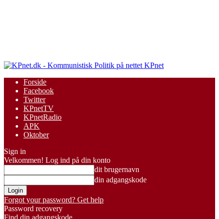
KPnet
Forside
Facebook
Twitter
KPnetTV
KPnetRadio
APK
Oktober
Sign in
Velkommen! Log ind på din konto
dit brugernavn
din adgangskode
Forgot your password? Get help
Password recovery
Find din adgangskode