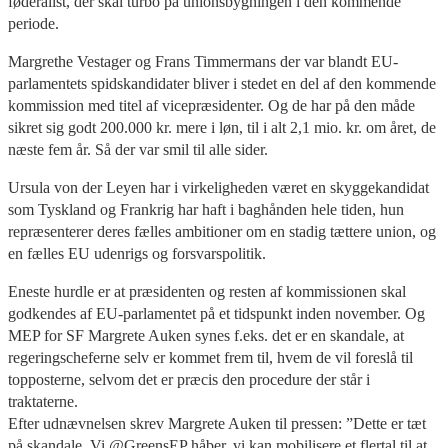
føderalist, der skal turbo på unionsbygningen i den kommende
periode.
Margrethe Vestager og Frans Timmermans der var blandt EU-
parlamentets spidskandidater bliver i stedet en del af den kommende
kommission med titel af vicepræsidenter. Og de har på den måde
sikret sig godt 200.000 kr. mere i løn, til i alt 2,1 mio. kr. om året, de
næste fem år. Så der var smil til alle sider.
Ursula von der Leyen har i virkeligheden været en skyggekandidat
som Tyskland og Frankrig har haft i baghånden hele tiden, hun
repræsenterer deres fælles ambitioner om en stadig tættere union, og
en fælles EU udenrigs og forsvarspolitik.
Eneste hurdle er at præsidenten og resten af kommissionen skal
godkendes af EU-parlamentet på et tidspunkt inden november. Og
MEP for SF Margrete Auken synes f.eks. det er en skandale, at
regeringscheferne selv er kommet frem til, hvem de vil foreslå til
topposterne, selvom det er præcis den procedure der står i
traktaterne.
Efter udnævnelsen skrev Margrete Auken til pressen: ”Dette er tæt
på skandale. Vi @GreensEP håber, vi kan mobilisere et flertal til at