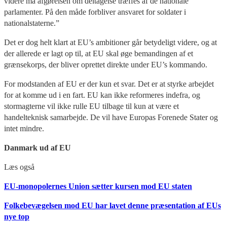
videre må afgørelsen om deltagelse træffes af de nationale
parlamenter. På den måde forbliver ansvaret for soldater i
nationalstaterne.”
Det er dog helt klart at EU’s ambitioner går betydeligt videre, og at
der allerede er lagt op til, at EU skal øge bemandingen af et
grænsekorps, der bliver oprettet direkte under EU’s kommando.
For modstanden af EU er der kun et svar. Det er at styrke arbejdet
for at komme ud i en fart. EU kan ikke reformeres indefra, og
stormagterne vil ikke rulle EU tilbage til kun at være et
handelteknisk samarbejde. De vil have Europas Forenede Stater og
intet mindre.
Danmark ud af EU
Læs også
EU-monopolernes Union sætter kursen mod EU staten
Folkebevægelsen mod EU har lavet denne præsentation af EUs
nye top