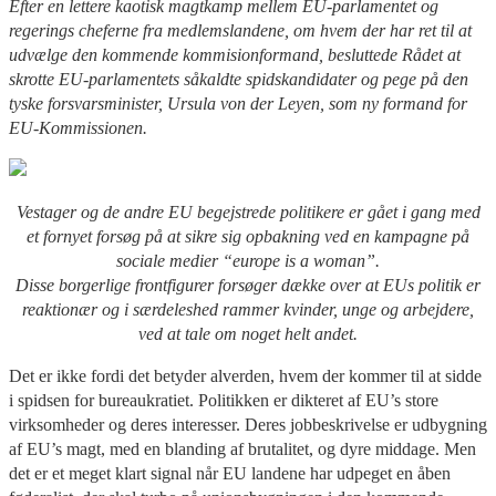
Efter en lettere kaotisk magtkamp mellem EU-parlamentet og
regerings cheferne fra medlemslandene, om hvem der har ret til at
udvælge den kommende kommisionformand, besluttede Rådet at
skrotte EU-parlamentets såkaldte spidskandidater og pege på den
tyske forsvarsminister, Ursula von der Leyen, som ny formand for
EU-Kommissionen.
Vestager og de andre EU begejstrede politikere er gået i gang med
et fornyet forsøg på at sikre sig opbakning ved en kampagne på
sociale medier “europe is a woman”.
Disse borgerlige frontfigurer forsøger dække over at EUs politik er
reaktionær og i særdeleshed rammer kvinder, unge og arbejdere,
ved at tale om noget helt andet.
Det er ikke fordi det betyder alverden, hvem der kommer til at sidde
i spidsen for bureaukratiet. Politikken er dikteret af EU’s store
virksomheder og deres interesser. Deres jobbeskrivelse er udbygning
af EU’s magt, med en blanding af brutalitet, og dyre middage. Men
det er et meget klart signal når EU landene har udpeget en åben