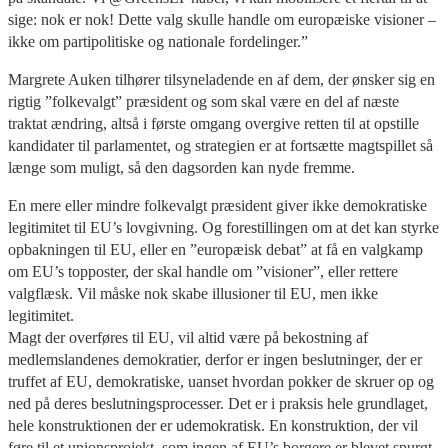
sige: nok er nok! Dette valg skulle handle om europæiske visioner –
ikke om partipolitiske og nationale fordelinger.”
Margrete Auken tilhører tilsyneladende en af dem, der ønsker sig en
rigtig ”folkevalgt” præsident og som skal være en del af næste
traktat ændring, altså i første omgang overgive retten til at opstille
kandidater til parlamentet, og strategien er at fortsætte magtspillet så
længe som muligt, så den dagsorden kan nyde fremme.
En mere eller mindre folkevalgt præsident giver ikke demokratiske
legitimitet til EU’s lovgivning. Og forestillingen om at det kan styrke
opbakningen til EU, eller en ”europæisk debat” at få en valgkamp
om EU’s topposter, der skal handle om ”visioner”, eller rettere
valgflæsk. Vil måske nok skabe illusioner til EU, men ikke
legitimitet.
Magt der overføres til EU, vil altid være på bekostning af
medlemslandenes demokratier, derfor er ingen beslutninger, der er
truffet af EU, demokratiske, uanset hvordan pokker de skruer op og
ned på deres beslutningsprocesser. Det er i praksis hele grundlaget,
hele konstruktionen der er udemokratisk. En konstruktion, der vil
føre til et unionsprojekt, som ingen af EU’s borgere er blevet spurgt