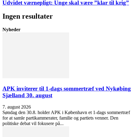
Udvidet værnepligt: Unge skal være ”klar til krig”
Ingen resultater
Nyheder
APK inviterer til 1-dags sommertræf ved Nykøbing
Sjælland 30. august
7. august 2026
Søndag den 30.8. holder APK i København et 1-dags sommertræf
for at samle partikammerater, familie og partiets venner. Den
politiske debat vil fokusere på...