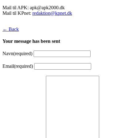
Mail til APK:
apk@apk2000.dk
Mail til KPnet:
redaktion@kpnet.dk
← Back
Your message has been sent
Navn
(required)
Email
(required)