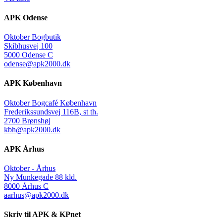
APK Odense
Oktober Bogbutik
Skibhusvej 100
5000 Odense C
odense@apk2000.dk
APK København
Oktober Bogcafé København
Frederikssundsvej 116B, st th.
2700 Brønshøj
kbh@apk2000.dk
APK Århus
Oktober - Århus
Ny Munkegade 88 kld.
8000 Århus C
aarhus@apk2000.dk
Skriv til APK & KPnet