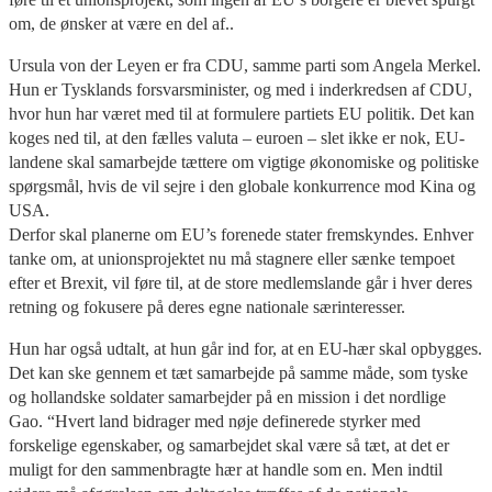
om, de ønsker at være en del af..
Ursula von der Leyen er fra CDU, samme parti som Angela Merkel.
Hun er Tysklands forsvarsminister, og med i inderkredsen af CDU,
hvor hun har været med til at formulere partiets EU politik. Det kan
koges ned til, at den fælles valuta – euroen – slet ikke er nok, EU-
landene skal samarbejde tættere om vigtige økonomiske og politiske
spørgsmål, hvis de vil sejre i den globale konkurrence mod Kina og
USA.
Derfor skal planerne om EU’s forenede stater fremskyndes. Enhver
tanke om, at unionsprojektet nu må stagnere eller sænke tempoet
efter et Brexit, vil føre til, at de store medlemslande går i hver deres
retning og fokusere på deres egne nationale særinteresser.
Hun har også udtalt, at hun går ind for, at en EU-hær skal opbygges.
Det kan ske gennem et tæt samarbejde på samme måde, som tyske
og hollandske soldater samarbejder på en mission i det nordlige
Gao. “Hvert land bidrager med nøje definerede styrker med
forskelige egenskaber, og samarbejdet skal være så tæt, at det er
muligt for den sammenbragte hær at handle som en. Men indtil