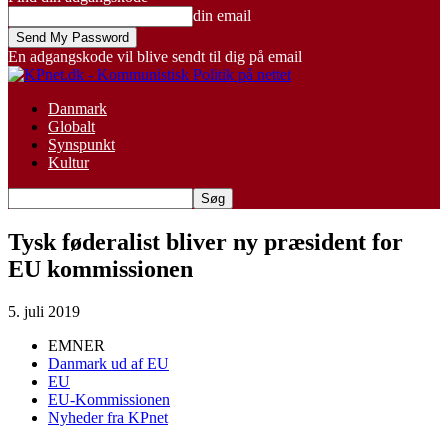
din email
En adgangskode vil blive sendt til dig på email
Danmark
Globalt
Synspunkt
Kultur
Tysk føderalist bliver ny præsident for
EU kommissionen
5. juli 2019
EMNER
Danmark ud af EU
EU
EU-Kommissionen
Nyheder fra KPnet