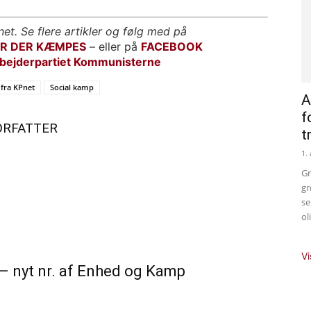
net. Se flere artikler og følg med på
OR DER KÆMPES
– eller på
FACEBOOK
bejderpartiet Kommunisterne
fra KPnet
Social kamp
A
f
ORFATTER
t
1.
Gr
gr
se
ol
Vi
 nyt nr. af Enhed og Kamp