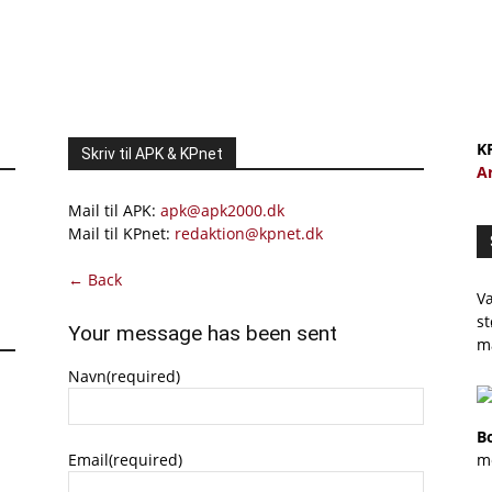
K
Skriv til APK & KPnet
A
Mail til APK:
apk@apk2000.dk
Mail til KPnet:
redaktion@kpnet.dk
← Back
Væ
st
Your message has been sent
m
Navn
(required)
B
Email
(required)
m