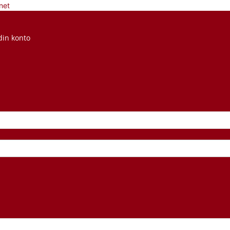
net
din konto