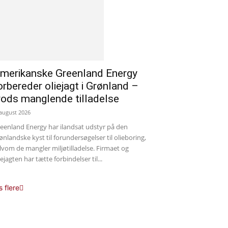
merikanske Greenland Energy
orbereder oliejagt i Grønland –
rods manglende tilladelse
 august 2026
eenland Energy har ilandsat udstyr på den
ønlandske kyst til forundersøgelser til olieboring,
lvom de mangler miljøtilladelse. Firmaet og
iejagten har tætte forbindelser til...
s flere