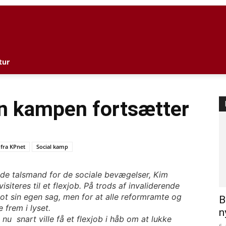
l
tur
en kampen fortsætter
fra KPnet
Social kamp
nde talsmand for de sociale bevægelser, Kim
iteres til et flexjob. På trods af invaliderende
ot sin egen sag, men for at alle reformramte og
B
frem i lyset.
n
u snart ville få et flexjob i håb om at lukke
6.