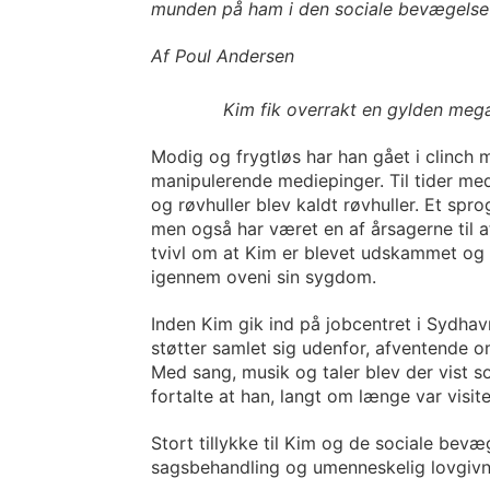
munden på ham i den sociale bevægelse 
Af Poul Andersen
Kim fik overrakt en gylden meg
Modig og frygtløs har han gået i clinch m
manipulerende mediepinger. Til tider me
og røvhuller blev kaldt røvhuller. Et spr
men også har været en af årsagerne til a
tvivl om at Kim er blevet udskammet og h
igennem oveni sin sygdom.
Inden Kim gik ind på jobcentret i Sydha
støtter samlet sig udenfor, afventende 
Med sang, musik og taler blev der vist so
fortalte at han, langt om længe var visiter
Stort tillykke til Kim og de sociale bevæ
sagsbehandling og umenneskelig lovgivni