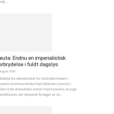
ridt...
euta: Endnu en imperialistisk
orbrydelse i fuldt dagslys
 august 2026
talelse fra sekretariatet for Centralkomiteen i
aniens Kommunistiske Parti (Marxist-Leninist) –
E(m-l) De dramatiske scener med tusindvis af unge
rokkanere, der desperat forsøger at nå...