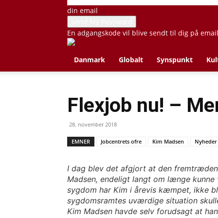
din email
En adgangskode vil blive sendt til dig på emai
Danmark
Globalt
Synspunkt
Kul
Flexjob nu! – M
28. november 2018
EMNER
Jobcentrets ofre
Kim Madsen
Nyheder 
I dag blev det afgjort at den fremtræde
Madsen, endeligt langt om længe kunne vis
sygdom har Kim i årevis kæmpet, ikke bl
sygdomsramtes uværdige situation skulle 
Kim Madsen havde selv forudsagt at han n