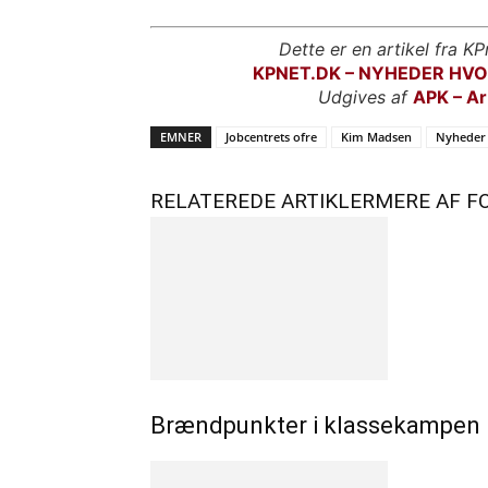
Dette er en artikel fra KP
KPNET.DK – NYHEDER HV
Udgives af
APK – Ar
EMNER
Jobcentrets ofre
Kim Madsen
Nyheder 
RELATEREDE ARTIKLER
MERE AF F
Brændpunkter i klassekampen –