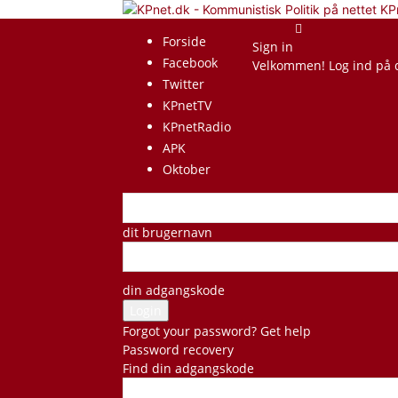
KP
Forside
Sign in
Facebook
Velkommen! Log ind på 
Twitter
KPnetTV
KPnetRadio
APK
Oktober
dit brugernavn
din adgangskode
Forgot your password? Get help
Password recovery
Find din adgangskode