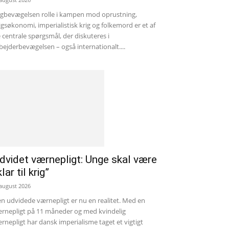
gbevægelsen rolle i kampen mod oprustning,
igsøkonomi, imperialistisk krig og folkemord er et af
 centrale spørgsmål, der diskuteres i
bejderbevægelsen – også internationalt....
dvidet værnepligt: Unge skal være
klar til krig”
 august 2026
n udvidede værnepligt er nu en realitet. Med en
rnepligt på 11 måneder og med kvindelig
rnepligt har dansk imperialisme taget et vigtigt