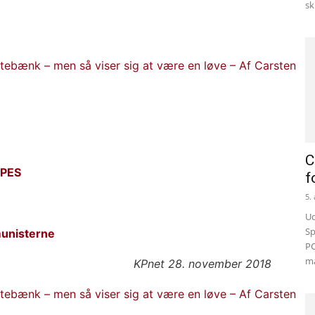
sk
gtebænk – men så viser sig at være en løve – Af Carsten
C
PES
f
5.
Ud
Sp
munisterne
PC
ma
KPnet 28. november 2018
gtebænk – men så viser sig at være en løve – Af Carsten