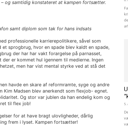
– og samtidig konstateret at kampen fortsætter.
Fa
kr
de
ar
afon samt diplom som tak for hans indsats
ed professionelle karrierepolitikere, såvel som
d et sprogbrug, hvor en spade blev kaldt en spade,
ogbrug der har har vakt forargelse på parnasset,
t der er kommet hul igennem til medierne. Ingen
etzet, men har vist mental styrke ved at stå det
vnen havde en skare af reformramte, syge og andre
U
om Kim Madsen blev anerkendt som flexjob- egnet.
”
lidaritet. Og stor var jublen da han endelig kom og
et til flex job!
5.
De
gelser for at have bragt ulovligheder, dårlig
væ
ng frem i lyset. Kampen fortsætter!
væ