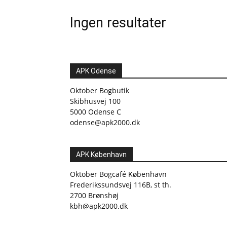
Ingen resultater
APK Odense
Oktober Bogbutik
Skibhusvej 100
5000 Odense C
odense@apk2000.dk
APK København
Oktober Bogcafé København
Frederikssundsvej 116B, st th.
2700 Brønshøj
kbh@apk2000.dk