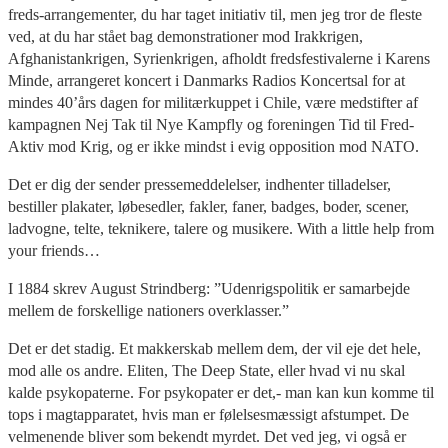
freds-arrangementer, du har taget initiativ til, men jeg tror de fleste
ved, at du har stået bag demonstrationer mod Irakkrigen,
Afghanistankrigen, Syrienkrigen, afholdt fredsfestivalerne i Karens
Minde, arrangeret koncert i Danmarks Radios Koncertsal for at
mindes 40’års dagen for militærkuppet i Chile, være medstifter af
kampagnen Nej Tak til Nye Kampfly og foreningen Tid til Fred-
Aktiv mod Krig, og er ikke mindst i evig opposition mod NATO.
Det er dig der sender pressemeddelelser, indhenter tilladelser,
bestiller plakater, løbesedler, fakler, faner, badges, boder, scener,
ladvogne, telte, teknikere, talere og musikere. With a little help from
your friends…
I 1884 skrev August Strindberg: ”Udenrigspolitik er samarbejde
mellem de forskellige nationers overklasser.”
Det er det stadig. Et makkerskab mellem dem, der vil eje det hele,
mod alle os andre. Eliten, The Deep State, eller hvad vi nu skal
kalde psykopaterne. For psykopater er det,- man kan kun komme til
tops i magtapparatet, hvis man er følelsesmæssigt afstumpet. De
velmenende bliver som bekendt myrdet. Det ved jeg, vi også er