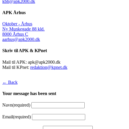
kbh@apk2000.dk
APK Århus
Oktober - Århus
Ny Munkegade 88 kld.
8000 Århus C
aarhus@apk2000.dk
Skriv til APK & KPnet
Mail til APK:
apk@apk2000.dk
Mail til KPnet:
redaktion@kpnet.dk
← Back
Your message has been sent
Navn
(required)
Email
(required)