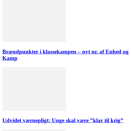
Brændpunkter i klassekampen – nyt nr. af Enhed og
Kamp
Udvidet værnepligt: Unge skal være ”klar til krig”