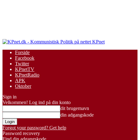
KPnet
Forside
Facebook
Twitter
KPnetTV
KPnetRadio
APK
Oktober
Sign in
Velkommen! Log ind på din konto
dit brugernavn
din adgangskode
Forgot your password? Get help
Password recovery
Find din adgangskode