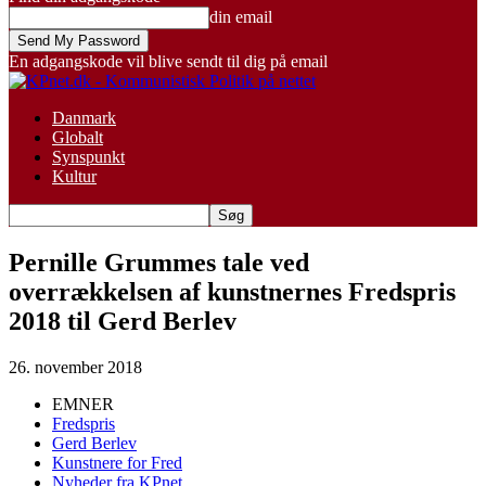
din email
En adgangskode vil blive sendt til dig på email
Danmark
Globalt
Synspunkt
Kultur
Pernille Grummes tale ved
overrækkelsen af kunstnernes Fredspris
2018 til Gerd Berlev
26. november 2018
EMNER
Fredspris
Gerd Berlev
Kunstnere for Fred
Nyheder fra KPnet