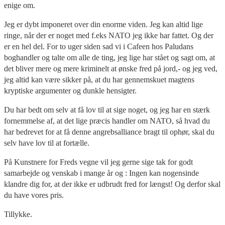
enige om.
Jeg er dybt imponeret over din enorme viden. Jeg kan altid lige
ringe, når der er noget med f.eks NATO jeg ikke har fattet. Og der
er en hel del. For to uger siden sad vi i Cafeen hos Paludans
boghandler og talte om alle de ting, jeg lige har stået og sagt om, at
det bliver mere og mere kriminelt at ønske fred på jord,- og jeg ved,
jeg altid kan være sikker på, at du har gennemskuet magtens
kryptiske argumenter og dunkle hensigter.
Du har bedt om selv at få lov til at sige noget, og jeg har en stærk
fornemmelse af, at det lige præcis handler om NATO, så hvad du
har bedrevet for at få denne angrebsalliance bragt til ophør, skal du
selv have lov til at fortælle.
På Kunstnere for Freds vegne vil jeg gerne sige tak for godt
samarbejde og venskab i mange år og : Ingen kan nogensinde
klandre dig for, at der ikke er udbrudt fred for længst! Og derfor skal
du have vores pris.
Tillykke.