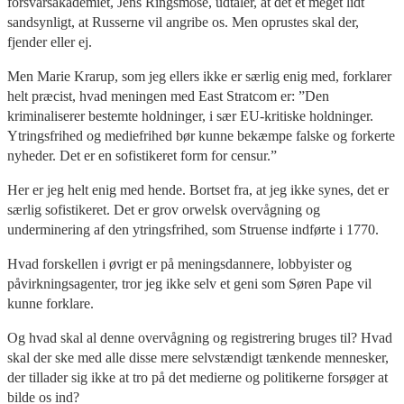
forsvarsakademiet, Jens Ringsmose, udtaler, at det et meget lidt
sandsynligt, at Russerne vil angribe os. Men oprustes skal der,
fjender eller ej.
Men Marie Krarup, som jeg ellers ikke er særlig enig med, forklarer
helt præcist, hvad meningen med East Stratcom er: ”Den
kriminaliserer bestemte holdninger, i sær EU-kritiske holdninger.
Ytringsfrihed og mediefrihed bør kunne bekæmpe falske og forkerte
nyheder. Det er en sofistikeret form for censur.”
Her er jeg helt enig med hende. Bortset fra, at jeg ikke synes, det er
særlig sofistikeret. Det er grov orwelsk overvågning og
underminering af den ytringsfrihed, som Struense indførte i 1770.
Hvad forskellen i øvrigt er på meningsdannere, lobbyister og
påvirkningsagenter, tror jeg ikke selv et geni som Søren Pape vil
kunne forklare.
Og hvad skal al denne overvågning og registrering bruges til? Hvad
skal der ske med alle disse mere selvstændigt tænkende mennesker,
der tillader sig ikke at tro på det medierne og politikerne forsøger at
bilde os ind?