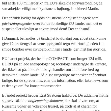
bid af de 100 milliarder kr. fra EU’s såkaldte forsvarsfond, og de
samarbejder villigt med kynismens højborg, Lockheed Martin.
Det er fuldt lovligt for dødsindustriens lobbyister at agere som
påvirkningsagenter
over for de forskellige EU-lande, men det er
suspekt eller ulovligt at advare imod dem! Det er absurd!
I Danmark behandles på tirsdag et lovforslag om, at det skal kunne
give 12 års fængsel at sætte spørgsmålstegn ved rimeligheden i at
smide bomber over civilbefolkningen i lande, der intet har gjort os.
EU har et projekt, der hedder COMPACT, som bruger 124 mill.
EURO på at lade antropologer og sociologer undersøge de kættere,
der ikke tror på, at de førte krige handler om at indføre fred og
demokrati i andre lande. Så disse uregerlige mennesker er åbenbart
farlige, for de spreder mis, eller dis information, eller fake news som
er det nye ord for konspirationsteorier.
Et andet projekt hedder East Stratcom taskforce. De uddanner ifølge
sig selv såkaldte
nøglemeningsdannere,
der skal advare om, at
Russerne udgør en voksende trussel, på trods af at chefen for