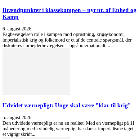
Brændpunkter i klassekampen – nyt nr. af Enhed og
Kamp
6. august 2026
Fagbevægelsen rolle i kampen mod oprustning, krigsøkonomi,
imperialistisk krig og folkemord er et af de centrale spørgsmål, der
diskuteres i arbejderbevægelsen – også internationalt....
Udvidet værnepligt: Unge skal være ”klar til krig”
5. august 2026
Den udvidede værnepligt er nu en realitet. Med en værnepligt på 11
måneder og med kvindelig værnepligt har dansk imperialisme taget
et vigtigt skridt...