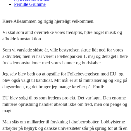
Pernille Grumme
Kære Allesammen og rigtig hjerteligt velkommen.
Vi skal som altid overrække vores fredspris, høre noget musik og
afholde kunstauktion.
Som vi varslede sidste år, ville bestyrelsen skrue lidt ned for vores
aktiviteter, men vi har været i Fælledparken 1. maj og deltaget i flere
fredsdemonstrationer med vores banner og budskaber.
Jeg selv blev bedt op at opstille for Folkebevægelsen mod EU, og
blev også valgt til kandidat. Mit mål er at få militarisering og krig på
dagsordnen, og det bruger jeg mange kræfter på. Fordi:
EU blev solgt til os som fredens projekt. Det var løgn. Den enorme
militære oprustning handler absolut ikke om fred, men om penge og
magt.
Man slås om milliarder til forskning i dræberrobotter. Lobbyisterne
arbejder på højtryk og danske universiteter står på spring for at få en