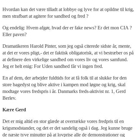
Hvordan kan det være tilladt at lobbye og lyve for at opildne til krig,
men strafbart at agitere for sandhed og fred ?
Og endelig: Hvem afgør, hvad der er fake news? Er det mon CIA ?
Eller paven?
Dramatikeren Harold Pinter, som jeg også citerede sidste år, mente,
at det er vores pligt,- det er faktisk obligatorisk, at vi bestræber os på
at definere den virkelige sandhed om vores liv og vores samfund.
Jeg er helt enig: For Uden sandhed får vi ingen fred.
En af dem, der arbejder fuldtids for at få folk til at slukke for den
store bagedyst og blive aktive i kampen mod løgne og krig, skal
modtage vores fredspris i år. Danmarks freds-aktivist nr. 1, Gerd
Berlev.
Kære Gerd
Det er mig altid en stor glæde at overrække vores fredpris til en
krigsmodstander, og det er det sandelig også i dag. Jeg kunne bruge
de næste tyve minutter på at lovprise alle de demonstrationer og