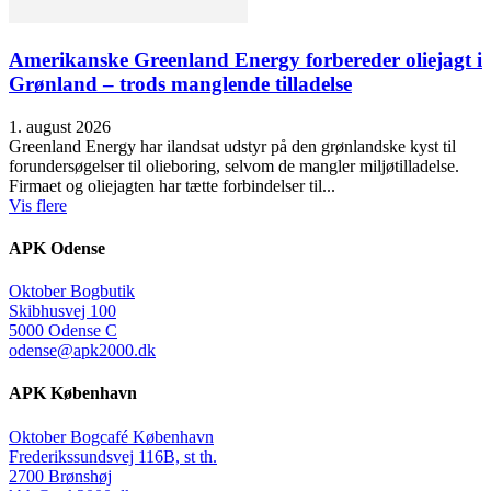
Amerikanske Greenland Energy forbereder oliejagt i
Grønland – trods manglende tilladelse
1. august 2026
Greenland Energy har ilandsat udstyr på den grønlandske kyst til
forundersøgelser til olieboring, selvom de mangler miljøtilladelse.
Firmaet og oliejagten har tætte forbindelser til...
Vis flere
APK Odense
Oktober Bogbutik
Skibhusvej 100
5000 Odense C
odense@apk2000.dk
APK København
Oktober Bogcafé København
Frederikssundsvej 116B, st th.
2700 Brønshøj