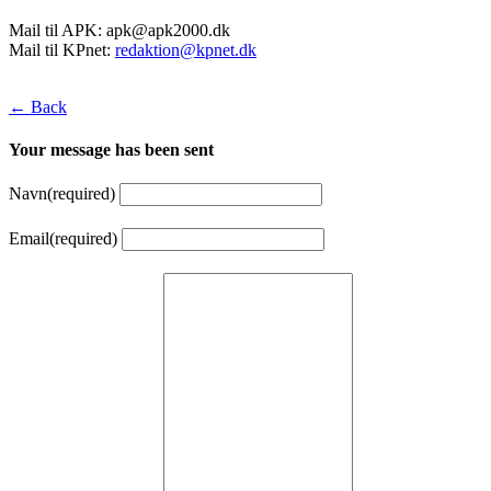
Mail til APK:
apk@apk2000.dk
Mail til KPnet:
redaktion@kpnet.dk
← Back
Your message has been sent
Navn
(required)
Email
(required)