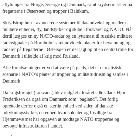
aflytninger fra Norge, Sverige og Danmark, samt krydsermissiler på
fregatterne i Østersøen og tropper i Baltikum.
Skrydstrup huser avancerede systemer til dataudveksling mellem
militære enheder, fly, landstyrker og skibe i forsvaret og NATO. Når
dertil lægges en ny NATO-radar og en lyttemast til russiske militære
radiosignaler på Bornholm samt udvidede planer for bevæbning og
radarer på fregatterne i Østersøen er der lagt op til en central rolle for
Danmark i tilfælde af krig mod Rusland.
Alle forudsætninger er ved at være på plads, det er et realistisk
scenarie i NATO’s planer at tropper og militærudrustning samles i
Danmark.
Da krigsforliget (forsvars-) blev indgået i foråret talte Claus Hjort
Frederiksen da også om Danmark som ”bagland”. Det forlig
oprettede derfor også en særlig enhed ved siden af danske
udrykningsstyrker, en enhed hvor soldater og frivillige fra
Hjemmeværnet har opgaven at modtage NATO-tropperne og
bevogte infrastrukturen i landet.