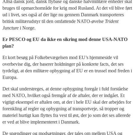
Altså dansk jord, dansk flybase og danske halvmilitære enheder skal
bruges til opmarchområde for krig mod Rusland. At det vil blive ført
ud i livet, ses også af der lige nu gennem Danmark transporteres
britisk militærudstyr til den omfattende NATO-øvelse
Trident
Juncture
i Norge.
Er PESCO og EU da ikke en sikring mod denne USA-NATO
plan?
Et kort besøg på Folkebevægelsen mod EU’s hjemmeside vil
overbevise dig, der baserer holdninger på konkrete facts, det ses
tyrdeligt, at den militære opbygning af EU er en trussel mod freden i
Europa.
Det skal understreges, at denne opbygning foregår i fuld forståelse
med NATO, hvilket også fremgår af de aftaler, der er indgået. Et
vigtigt eksempel er aftalen om, at der i hele EU skal der arbejdes for
forenkling af regler og opbygning af transportveje, så tropper og
materiel hurtigt kan flyttes fra vest til øst, der jo som det ses allerede
er ved at blive implementeret i Danmark.
De spændinger og modsætninger, der tales om mellem USA og