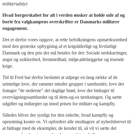
militærudstyr.
Hvad borgerskabet for alt i verden ønsker at holde ude af og
borte fra valgkampens overskrifter er Danmarks militære
engagement.
Det er derfor vores opgave, at rette befolkningens opmærksomhed
mod den groteske opbygning af et krigsliderligt og livsfarligt
Danmark og den pris der må betales for det: Sociale nedskæringer,
angst og usikkerhed, fremmedhad, miljø-ødelæggelse og truende
krige.
Tid til Fred har derfor besluttet at udpege en lang række af de
urimelige love, der rammer mindre grupper i samfundet, love der
fratager ”de nederste” det daglige brød, love der bidrager til
overvågningssamfundet og til dem-og-os tænkningen. Og sætte
udgifter og indtægter op imod prisen for militær og kampfly.
Således bliver der synligt for den enkelte, hvad kampfly og
oprustning koster os. Vi opfordrer alle modtagere af nyhedsbrevet til
at bidrage med de eksempler, de kender til, så vil vi sætte det