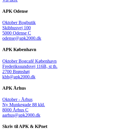
APK Odense
Oktober Bogbutik
Skibhusvej 100
5000 Odense C
odense@apk2000.dk
APK København
Oktober Bogcafé København
Frederikssundsvej 116B, st th.
2700 Brønshøj
kbh@apk2000.dk
APK Århus
Oktober - Århus
Ny Munkegade 88 kld.
8000 Århus C
aarhus@apk2000.dk
Skriv til APK & KPnet