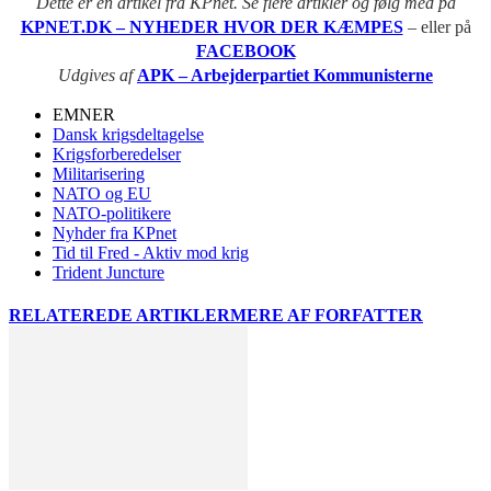
Dette er en artikel fra KPnet. Se flere artikler og følg med på
KPNET.DK – NYHEDER HVOR DER KÆMPES
– eller på
FACEBOOK
Udgives af
APK – Arbejderpartiet Kommunisterne
EMNER
Dansk krigsdeltagelse
Krigsforberedelser
Militarisering
NATO og EU
NATO-politikere
Nyhder fra KPnet
Tid til Fred - Aktiv mod krig
Trident Juncture
RELATEREDE ARTIKLER
MERE AF FORFATTER