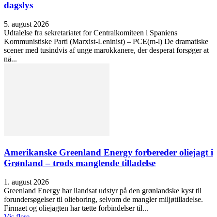
dagslys
5. august 2026
Udtalelse fra sekretariatet for Centralkomiteen i Spaniens
Kommunistiske Parti (Marxist-Leninist) – PCE(m-l) De dramatiske
scener med tusindvis af unge marokkanere, der desperat forsøger at
nå...
Amerikanske Greenland Energy forbereder oliejagt i
Grønland – trods manglende tilladelse
1. august 2026
Greenland Energy har ilandsat udstyr på den grønlandske kyst til
forundersøgelser til olieboring, selvom de mangler miljøtilladelse.
Firmaet og oliejagten har tætte forbindelser til...
Vis flere