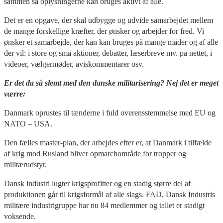
sammen så oplysningerne kan bruges aktivt af alle.
Det er en opgave, der skal udbygge og udvide samarbejdet mellem
de mange forskellige kræfter, der ønsker og arbejder for fred. Vi
ønsker et samarbejde, der kan kan bruges på mange måder og af alle
der vil: i store og små aktioner, debatter, læserbreve mv. på nettet, i
videoer, vælgermøder, aviskommentarer osv.
Er det da så slemt med den danske militarisering? Nej det er meget
værre:
Danmark oprustes til tænderne i fuld overensstemmelse med EU og
NATO – USA.
Den fælles master-plan, der arbejdes efter er, at Danmark i tilfælde
af krig mod Rusland bliver opmarchområde for tropper og
militærudstyr.
Dansk industri lugter krigsprofitter og en stadig større del af
produktionen går til krigsformål af alle slags. FAD, Dansk Industris
militære industrigruppe har nu 84 medlemmer og tallet er stadigt
voksende.