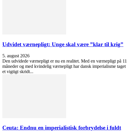
Udvidet værnepligt: Unge skal være ”klar til krig”
5. august 2026
Den udvidede værnepligt er nu en realitet. Med en værnepligt på 11
måneder og med kvindelig værnepligt har dansk imperialisme taget
et vigtigt skridt...
Ceuta: Endnu en imperialistisk forbrydelse i fuldt