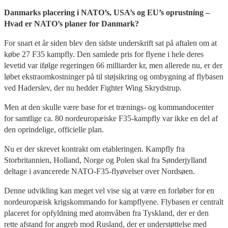
Danmarks placering i NATO’s, USA’s og EU’s oprustning –
Hvad er NATO’s planer for Danmark?
For snart et år siden blev den sidste underskrift sat på aftalen om at
købe 27 F35 kampfly. Den samlede pris for flyene i hele deres
levetid var ifølge regeringen 66 milliarder kr, men allerede nu, er der
løbet ekstraomkostninger på til støjsikring og ombygning af flybasen
ved Haderslev, der nu hedder Fighter Wing Skrydstrup.
Men at den skulle være base for et trænings- og kommandocenter
for samtlige ca. 80 nordeuropæiske F35-kampfly var ikke en del af
den oprindelige, officielle plan.
Nu er der skrevet kontrakt om etableringen. Kampfly fra
Storbritannien, Holland, Norge og Polen skal fra Sønderjylland
deltage i avancerede NATO-F35-flyøvelser over Nordsøen.
Denne udvikling kan meget vel vise sig at være en forløber for en
nordeuropæisk krigskommando for kampflyene. Flybasen er centralt
placeret for opfyldning med atomvåben fra Tyskland, der er den
rette afstand for angreb mod Rusland, der er understøttelse med