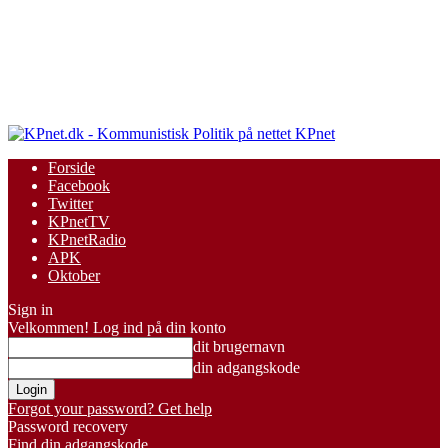
KPnet
Forside
Facebook
Twitter
KPnetTV
KPnetRadio
APK
Oktober
Sign in
Velkommen! Log ind på din konto
dit brugernavn
din adgangskode
Forgot your password? Get help
Password recovery
Find din adgangskode