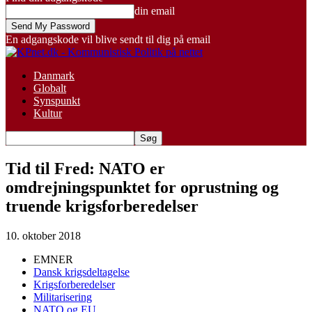
din email
En adgangskode vil blive sendt til dig på email
Danmark
Globalt
Synspunkt
Kultur
Tid til Fred: NATO er
omdrejningspunktet for oprustning og
truende krigsforberedelser
10. oktober 2018
EMNER
Dansk krigsdeltagelse
Krigsforberedelser
Militarisering
NATO og EU