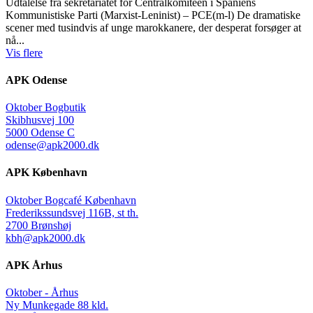
Udtalelse fra sekretariatet for Centralkomiteen i Spaniens
Kommunistiske Parti (Marxist-Leninist) – PCE(m-l) De dramatiske
scener med tusindvis af unge marokkanere, der desperat forsøger at
nå...
Vis flere
APK Odense
Oktober Bogbutik
Skibhusvej 100
5000 Odense C
odense@apk2000.dk
APK København
Oktober Bogcafé København
Frederikssundsvej 116B, st th.
2700 Brønshøj
kbh@apk2000.dk
APK Århus
Oktober - Århus
Ny Munkegade 88 kld.