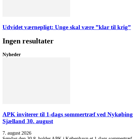
Udvidet værnepligt: Unge skal være ”klar til krig”
Ingen resultater
Nyheder
APK inviterer til 1-dags sommertræf ved Nykøbing
Sjælland 30. august
7. august 2026
Søndag den 30.8. holder APK i København et 1-dags sommertræf