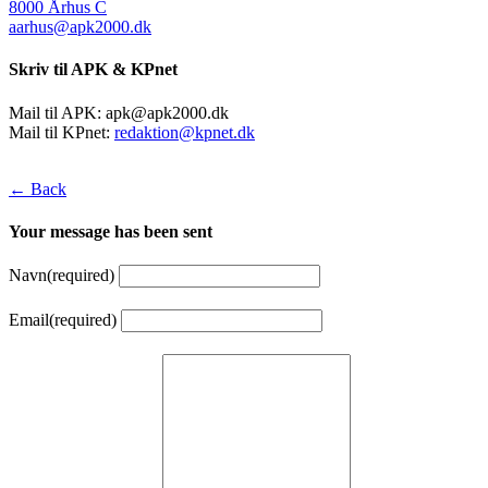
8000 Århus C
aarhus@apk2000.dk
Skriv til APK & KPnet
Mail til APK:
apk@apk2000.dk
Mail til KPnet:
redaktion@kpnet.dk
← Back
Your message has been sent
Navn
(required)
Email
(required)