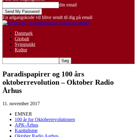
din email
En adgangskode vil blive sendt til dig på email
Danmark
Globalt
Synspunkt
Kultur
Paradispapirer og 100 års
oktoberrevolution – Oktober Radio
Århus
11. november 2017
EMNER
100 år for Oktoberrevolutionen
APK-Århus
Kapitalisme
Oktober Radio Aarhus