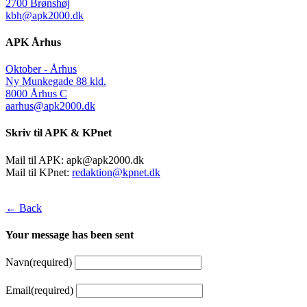
2700 Brønshøj
kbh@apk2000.dk
APK Århus
Oktober - Århus
Ny Munkegade 88 kld.
8000 Århus C
aarhus@apk2000.dk
Skriv til APK & KPnet
Mail til APK:
apk@apk2000.dk
Mail til KPnet:
redaktion@kpnet.dk
← Back
Your message has been sent
Navn
(required)
Email
(required)