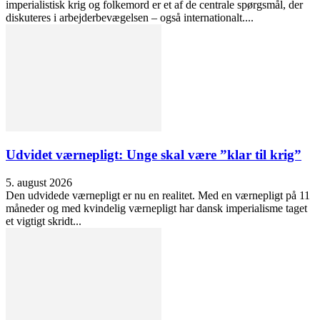
imperialistisk krig og folkemord er et af de centrale spørgsmål, der
diskuteres i arbejderbevægelsen – også internationalt....
Udvidet værnepligt: Unge skal være ”klar til krig”
5. august 2026
Den udvidede værnepligt er nu en realitet. Med en værnepligt på 11
måneder og med kvindelig værnepligt har dansk imperialisme taget
et vigtigt skridt...