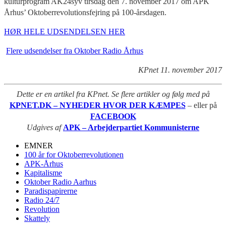
kulturprogram AK24syv tirsdag den 7. november 2017 om APK
Århus’ Oktoberrevolutionsfejring på 100-årsdagen.
HØR HELE UDSENDELSEN HER
Flere udsendelser fra Oktober Radio Århus
KPnet 11. november 2017
Dette er en artikel fra KPnet. Se flere artikler og følg med på
KPNET.DK – NYHEDER HVOR DER KÆMPES
– eller på
FACEBOOK
Udgives af
APK – Arbejderpartiet Kommunisterne
EMNER
100 år for Oktoberrevolutionen
APK-Århus
Kapitalisme
Oktober Radio Aarhus
Paradispapirerne
Radio 24/7
Revolution
Skattely