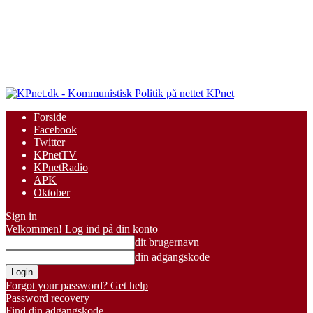
KPnet
Forside
Facebook
Twitter
KPnetTV
KPnetRadio
APK
Oktober
Sign in
Velkommen! Log ind på din konto
dit brugernavn
din adgangskode
Forgot your password? Get help
Password recovery
Find din adgangskode