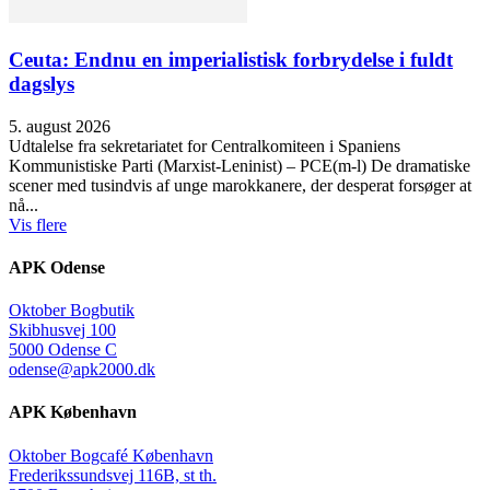
Ceuta: Endnu en imperialistisk forbrydelse i fuldt
dagslys
5. august 2026
Udtalelse fra sekretariatet for Centralkomiteen i Spaniens
Kommunistiske Parti (Marxist-Leninist) – PCE(m-l) De dramatiske
scener med tusindvis af unge marokkanere, der desperat forsøger at
nå...
Vis flere
APK Odense
Oktober Bogbutik
Skibhusvej 100
5000 Odense C
odense@apk2000.dk
APK København
Oktober Bogcafé København
Frederikssundsvej 116B, st th.