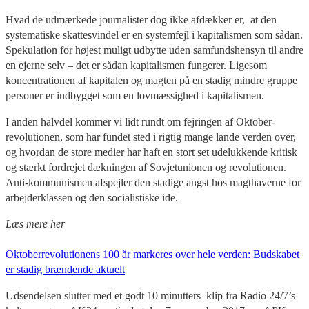
Hvad de udmærkede journalister dog ikke afdækker er, at den
systematiske skattesvindel er en systemfejl i kapitalismen som sådan.
Spekulation for højest muligt udbytte uden samfundshensyn til andre
en ejerne selv – det er sådan kapitalismen fungerer. Ligesom
koncentrationen af kapitalen og magten på en stadig mindre gruppe
personer er indbygget som en lovmæssighed i kapitalismen.
I anden halvdel kommer vi lidt rundt om fejringen af Oktober-
revolutionen, som har fundet sted i rigtig mange lande verden over,
og hvordan de store medier har haft en stort set udelukkende kritisk
og stærkt fordrejet dækningen af Sovjetunionen og revolutionen.
Anti-kommunismen afspejler den stadige angst hos magthaverne for
arbejderklassen og den socialistiske ide.
Læs mere her
Oktoberrevolutionens 100 år markeres over hele verden: Budskabet
er stadig brændende aktuelt
Udsendelsen slutter med et godt 10 minutters klip fra Radio 24/7’s