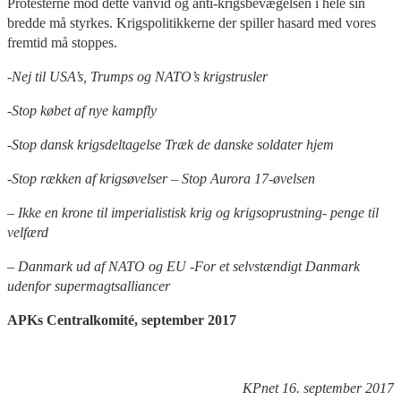
Protesterne mod dette vanvid og anti-krigsbevægelsen i hele sin
bredde må styrkes. Krigspolitikkerne der spiller hasard med vores
fremtid må stoppes.
-Nej til USA’s, Trumps og NATO’s krigstrusler
-Stop købet af nye kampfly
-Stop dansk krigsdeltagelse Træk de danske soldater hjem
-Stop rækken af krigsøvelser – Stop Aurora 17-øvelsen
– Ikke en krone til imperialistisk krig og krigsoprustning- penge til
velfærd
– Danmark ud af NATO og EU -For et selvstændigt Danmark
udenfor supermagtsalliancer
APKs Centralkomité, september 2017
KPnet 16. september 2017