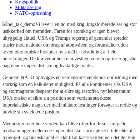
Krigspolitik
Militarisering
NATO-oprustning
Vi lever i en tid med krig, krigsforberedelser og stor
usikkerhed om fremtiden. Faren for atomkrig er igen blevet
uhyggelig aktuel. USA og Trumps regering af generaler spreder
trusler mod nationer om brug af atomvåben og foranstalter uden
tøven økonomiske blokader hvis mål er udsultning af hele
befolkninger. De kræver at hele den vestlige verden opruster og står
bag denne imperialistiske og livsfarlige politik.
Gennem NATO opbygges en verdensomspændende oprustning med
storkrig som en kalkuleret mulighed. På alle kontinenter slås USA
og stormagterne desperat for at sikre sig råstoffer, nyt lebensraum.
USA ønsker at sikre sin position som verdens stærkeste
imperialistiske magt, der med militære løsninger forsøger at redde og
udvide sin svækkede position.
Mennesker over hele verden kan blive offer for disse skærpede
modsætninger mellem de imperialistiske stormagter.En lille elite af
monopol- og finanskapital er klar til at kaste verden ud i det der kan