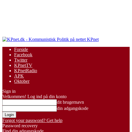
KPnet
Forside
Facebook
Twitter
KPnetTV
KPnetRadio
APK
Oktober
Sign in
Velkommen! Log ind på din konto
dit brugernavn
din adgangskode
Forgot your password? Get help
Password recovery
Find din adgangskode