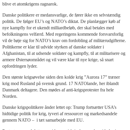
blive et atomkrigens ragnarok.
Danske politikere er medansvarlige, de fører ikke en selvstændig
politik. De følger EU’s og NATO’s diktat. De planlægger køb af
nye kampfly for et ukendt milliardbeløb, der skal betales med
befolkningens velfærd. Med regeringens kommende forsvarsforlig
vil de bøje sig for NATO’s krav om fordobling af militærudgifterne.
Politikerne er klar til udvide styrken af danske soldater i
Afghanistan, til at udsende soldater og kampfly, til at militarisere og
armere Østersøområdet og vil være klar til nye krige, så snart
opfordringen lyder.
Den største krigsøvelse siden den kolde krig ”Aurora 17” træner
krig mod Rusland på svensk grund. 17 NATOlande, her iblandt
Danmark deltagere. Den mødes af anti-krigsprotester fra hele
Norden.
Danske krigspolitikere ånder lettet op: Trump fortsætter USA’s
hidtidige politik for krig, tyveri af ressourcer og markedsandele
gennem NATO – i tæt samarbejde med EU.