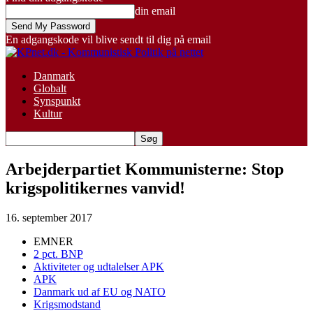
din email
En adgangskode vil blive sendt til dig på email
Danmark
Globalt
Synspunkt
Kultur
Arbejderpartiet Kommunisterne: Stop
krigspolitikernes vanvid!
16. september 2017
EMNER
2 pct. BNP
Aktiviteter og udtalelser APK
APK
Danmark ud af EU og NATO
Krigsmodstand