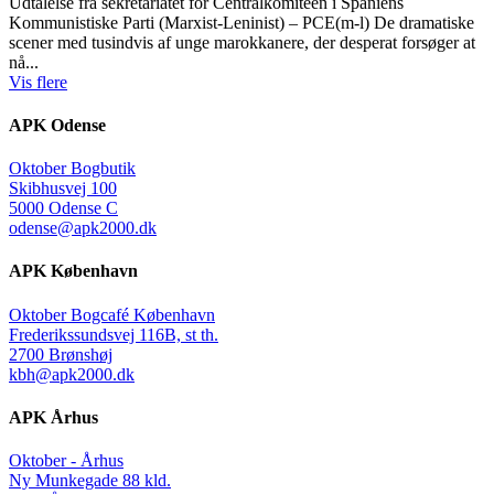
Udtalelse fra sekretariatet for Centralkomiteen i Spaniens
Kommunistiske Parti (Marxist-Leninist) – PCE(m-l) De dramatiske
scener med tusindvis af unge marokkanere, der desperat forsøger at
nå...
Vis flere
APK Odense
Oktober Bogbutik
Skibhusvej 100
5000 Odense C
odense@apk2000.dk
APK København
Oktober Bogcafé København
Frederikssundsvej 116B, st th.
2700 Brønshøj
kbh@apk2000.dk
APK Århus
Oktober - Århus
Ny Munkegade 88 kld.