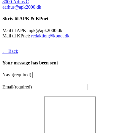
8000 Århus C
aarhus@apk2000.dk
Skriv til APK & KPnet
Mail til APK:
apk@apk2000.dk
Mail til KPnet:
redaktion@kpnet.dk
← Back
Your message has been sent
Navn
(required)
Email
(required)