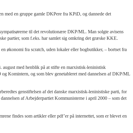
sammen med en gruppe gamle DKPere fra KPiD, og dannede det
 sympatisørerne til det revolutionære DKP/ML. Man solgte avisens
tiske partier, som f.eks. har samlet sig omkring det græske KKE.
 en økonomi fra scratch, uden lokaler eller bogbutikker, – bortset fra
ugust med henblik på at stifte en marxistisk-leninistisk
919 og Komintern, og som blev genetableret med dannelsen af DKP/ML
redtes genstiftelsen af det danske marxistisk-leninistiske parti, for
med dannelsen af Arbejderpartiet Kommunisterne i april 2000 – som det
ene findes som artikler eller pdf’er på internettet, som er blevet en