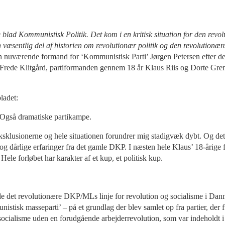
e blad Kommunistisk Politik. Det kom i en kritisk situation for den r
 væsentlig del af historien om revolutionær politik og den revolutionær
den nuværende formand for ‘Kommunistisk Parti’ Jørgen Petersen efter dets
 Frede Klitgård, partiformanden gennem 18 år Klaus Riis og Dorte Gr
ladet:
 Også dramatiske partikampe.
ksklusionerne og hele situationen forundrer mig stadigvæk dybt. Og det 
og dårlige erfaringer fra det gamle DKP. I næsten hele Klaus’ 18-årige 
le forløbet har karakter af et kup, et politisk kup.
tøde det revolutionære DKP/MLs linje for revolution og socialisme i Dan
isk masseparti’ – på et grundlag der blev samlet op fra partier, der fulg
ocialisme uden en forudgående arbejderrevolution, som var indeholdt i t