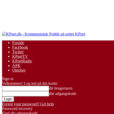
KPnet
Forside
Facebook
Twitter
KPnetTV
KPnetRadio
APK
Oktober
Sign in
Velkommen! Log ind på din konto
dit brugernavn
din adgangskode
Forgot your password? Get help
Password recovery
Find din adgangskode