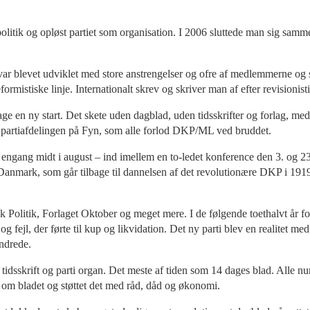
 politik og opløst partiet som organisation. I 2006 sluttede man sig 
ar blevet udviklet med store anstrengelser og ofre af medlemmerne og
rmistiske linje. Internationalt skrev og skriver man af efter revisionis
ge en ny start. Det skete uden dagblad, uden tidsskrifter og forlag, med
partiafdelingen på Fyn, som alle forlod DKP/ML ved bruddet.
ang midt i august – ind imellem en to-ledet konference den 3. og 23. a
Danmark, som går tilbage til dannelsen af det revolutionære DKP i 1
Politik, Forlaget Oktober og meget mere. I de følgende toethalvt år forbe
g fejl, der førte til kup og likvidation. Det ny parti blev en realitet 
undrede.
idsskrift og parti organ. Det meste af tiden som 14 dages blad. Alle numr
p om bladet og støttet det med råd, dåd og økonomi.