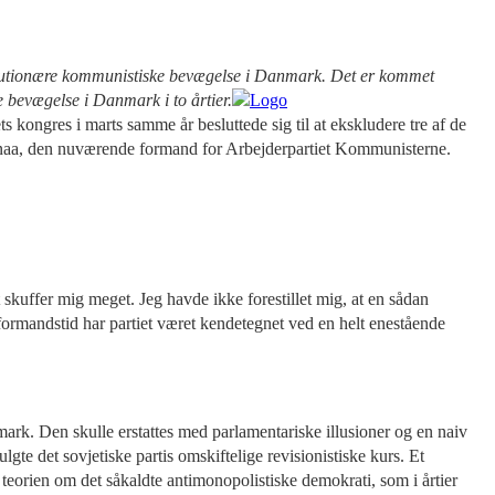
evolutionære kommunistiske bevægelse i Danmark. Det er kommet
e bevægelse i Danmark i to årtier.
 kongres i marts samme år besluttede sig til at ekskludere tre af de
enaa, den nuværende formand for Arbejderpartiet Kommunisterne.
skuffer mig meget. Jeg havde ikke forestillet mig, at en sådan
formandstid har partiet været kendetegnet ved en helt enestående
mark. Den skulle erstattes med parlamentariske illusioner og en naiv
te det sovjetiske partis omskiftelige revisionistiske kurs. Et
eorien om det såkaldte antimonopolistiske demokrati, som i årtier