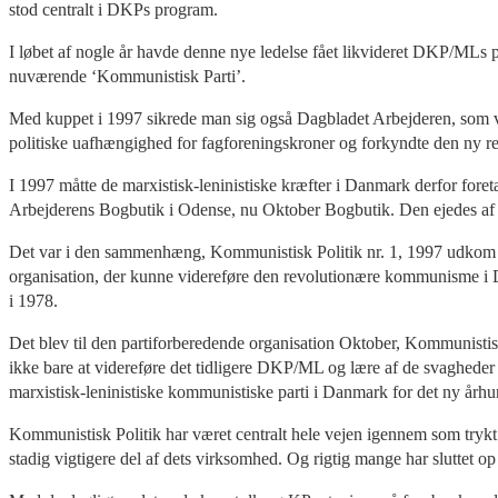
stod centralt i DKPs program.
I løbet af nogle år havde denne nye ledelse fået likvideret DKP/MLs
nuværende ‘Kommunistisk Parti’.
Med kuppet i 1997 sikrede man sig også Dagbladet Arbejderen, som v
politiske uafhængighed for fagforeningskroner og forkyndte den ny refo
I 1997 måtte de marxistisk-leninistiske kræfter i Danmark derfor foreta
Arbejderens Bogbutik i Odense, nu Oktober Bogbutik. Den ejedes af 
Det var i den sammenhæng, Kommunistisk Politik nr. 1, 1997 udkom eng
organisation, der kunne videreføre den revolutionære kommunisme i 
i 1978.
Det blev til den partiforberedende organisation Oktober, Kommunistisk 
ikke bare at videreføre det tidligere DKP/ML og lære af de svagheder o
marxistisk-leninistiske kommunistiske parti i Danmark for det ny årh
Kommunistisk Politik har været centralt hele vejen igennem som trykt t
stadig vigtigere del af dets virksomhed. Og rigtig mange har sluttet o