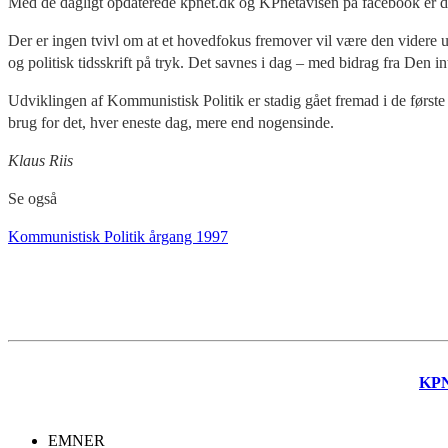
Med de dagligt opdaterede kpnet.dk og KPnetavisen på facebook er det 
Der er ingen tvivl om at et hovedfokus fremover vil være den videre udv
og politisk tidsskrift på tryk. Det savnes i dag – med bidrag fra Den
Udviklingen af Kommunistisk Politik er stadig gået fremad i de først
brug for det, hver eneste dag, mere end nogensinde.
Klaus Riis
Se også
Kommunistisk Politik årgang 1997
KP
EMNER