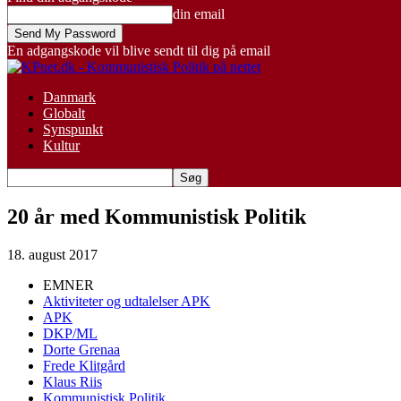
din email
En adgangskode vil blive sendt til dig på email
Danmark
Globalt
Synspunkt
Kultur
20 år med Kommunistisk Politik
18. august 2017
EMNER
Aktiviteter og udtalelser APK
APK
DKP/ML
Dorte Grenaa
Frede Klitgård
Klaus Riis
Kommunistisk Politik