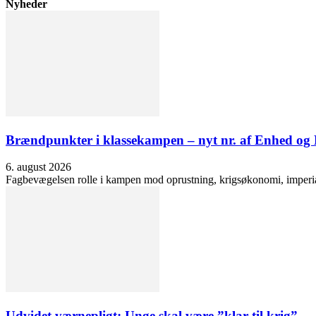
Nyheder
Brændpunkter i klassekampen – nyt nr. af Enhed o
6. august 2026
Fagbevægelsen rolle i kampen mod oprustning, krigsøkonomi, imperialis
Udvidet værnepligt: Unge skal være ”klar til krig”