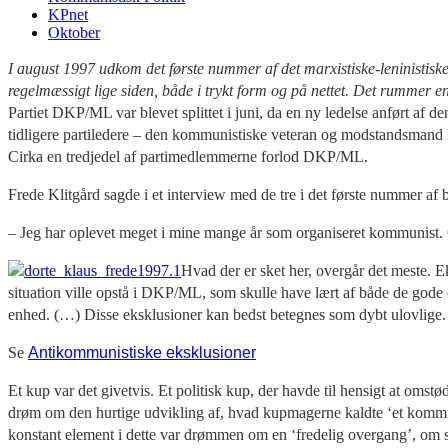
KPnet
Oktober
I august 1997 udkom det første nummer af det marxistiske-leninistisk
regelmæssigt lige siden, både i trykt form og på nettet. Det rummer en
Partiet DKP/ML var blevet splittet i juni, da en ny ledelse anført af 
tidligere partiledere – den kommunistiske veteran og modstandsmand
Cirka en tredjedel af partimedlemmerne forlod DKP/ML.
Frede Klitgård sagde i et interview med de tre i det første nummer af b
– Jeg har oplevet meget i mine mange år som organiseret kommunist.
Hvad der er sket her, overgår det meste. E
situation ville opstå i DKP/ML, som skulle have lært af både de gode 
enhed. (…) Disse eksklusioner kan bedst betegnes som dybt ulovlige. He
Se
Antikommunistiske eksklusioner
Et kup var det givetvis. Et politisk kup, der havde til hensigt at oms
drøm om den hurtige udvikling af, hvad kupmagerne kaldte ‘et kommunist
konstant element i dette var drømmen om en ‘fredelig overgang’, om s