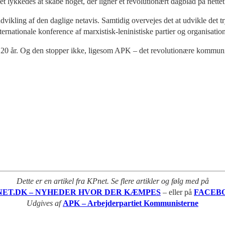
lykkedes at skabe noget, der ligner et revolutionært dagblad på nettet
ikling af den daglige netavis. Samtidig overvejes det at udvikle det tryk
 internationale konference af marxistisk-leninistiske partier og organ
e 20 år. Og den stopper ikke, ligesom APK – det revolutionære kommunis
Dette er en artikel fra KPnet. Se flere artikler og følg med på
NET.DK – NYHEDER HVOR DER KÆMPES
– eller på
FACEB
Udgives af
APK – Arbejderpartiet Kommunisterne