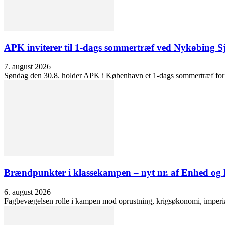
APK inviterer til 1-dags sommertræf ved Nykøbing S
7. august 2026
Søndag den 30.8. holder APK i København et 1-dags sommertræf for at 
Brændpunkter i klassekampen – nyt nr. af Enhed o
6. august 2026
Fagbevægelsen rolle i kampen mod oprustning, krigsøkonomi, imperialis