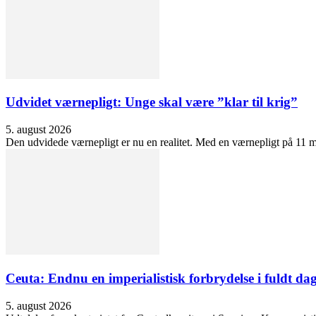
Udvidet værnepligt: Unge skal være ”klar til krig”
5. august 2026
Den udvidede værnepligt er nu en realitet. Med en værnepligt på 11 må
Ceuta: Endnu en imperialistisk forbrydelse i fuldt dag
5. august 2026