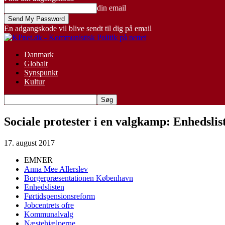
din email
En adgangskode vil blive sendt til dig på email
Danmark
Globalt
Synspunkt
Kultur
Sociale protester i en valgkamp: Enhedsli
17. august 2017
EMNER
Anna Mee Allerslev
Borgerpræsentationen København
Enhedslisten
Førtidspensionsreform
Jobcentrets ofre
Kommunalvalg
Næstehjælperne