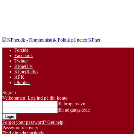
KPnet
Forside
Facebook
Twitter
KPnetTV
KPnetRadio
APK
Oktober
Sign in
Velkommen! Log ind på din konto
dit brugernavn
din adgangskode
Forgot your password? Get help
Password recovery
Find din adgangskode