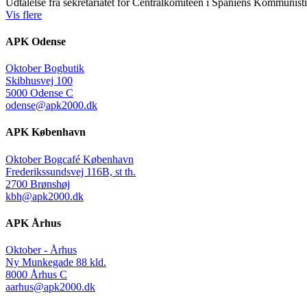
Udtalelse fra sekretariatet for Centralkomiteen i Spaniens Kommunisti
Vis flere
APK Odense
Oktober Bogbutik
Skibhusvej 100
5000 Odense C
odense@apk2000.dk
APK København
Oktober Bogcafé København
Frederikssundsvej 116B, st th.
2700 Brønshøj
kbh@apk2000.dk
APK Århus
Oktober - Århus
Ny Munkegade 88 kld.
8000 Århus C
aarhus@apk2000.dk