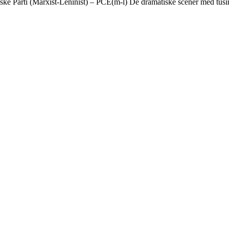
ske Parti (Marxist-Leninist) – PCE(m-l) De dramatiske scener med tusin