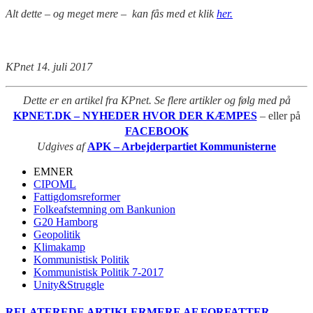
Alt dette – og meget mere – kan fås med et klik
her.
KPnet 14. juli 2017
Dette er en artikel fra KPnet. Se flere artikler og følg med på
KPNET.DK – NYHEDER HVOR DER KÆMPES
– eller på
FACEBOOK
Udgives af
APK – Arbejderpartiet Kommunisterne
EMNER
CIPOML
Fattigdomsreformer
Folkeafstemning om Bankunion
G20 Hamborg
Geopolitik
Klimakamp
Kommunistisk Politik
Kommunistisk Politik 7-2017
Unity&Struggle
RELATEREDE ARTIKLER
MERE AF FORFATTER