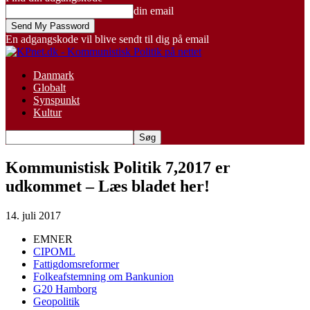
din email
En adgangskode vil blive sendt til dig på email
Danmark
Globalt
Synspunkt
Kultur
Kommunistisk Politik 7,2017 er
udkommet – Læs bladet her!
14. juli 2017
EMNER
CIPOML
Fattigdomsreformer
Folkeafstemning om Bankunion
G20 Hamborg
Geopolitik