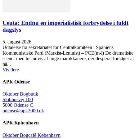
Ceuta: Endnu en imperialistisk forbrydelse i fuldt
dagslys
5. august 2026
Udtalelse fra sekretariatet for Centralkomiteen i Spaniens
Kommunistiske Parti (Marxist-Leninist) – PCE(m-l) De dramatiske
scener med tusindvis af unge marokkanere, der desperat forsøger at
nå...
Vis flere
APK Odense
Oktober Bogbutik
Skibhusvej 100
5000 Odense C
odense@apk2000.dk
APK København
Oktober Bogcafé København