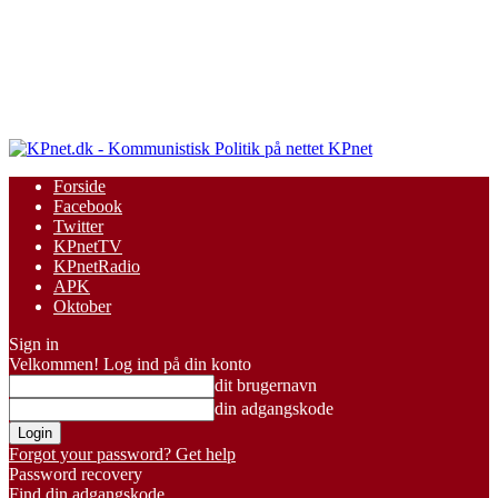
KPnet
Forside
Facebook
Twitter
KPnetTV
KPnetRadio
APK
Oktober
Sign in
Velkommen! Log ind på din konto
dit brugernavn
din adgangskode
Forgot your password? Get help
Password recovery
Find din adgangskode