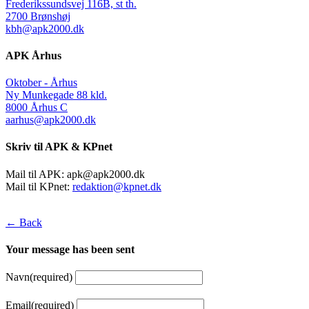
Frederikssundsvej 116B, st th.
2700 Brønshøj
kbh@apk2000.dk
APK Århus
Oktober - Århus
Ny Munkegade 88 kld.
8000 Århus C
aarhus@apk2000.dk
Skriv til APK & KPnet
Mail til APK:
apk@apk2000.dk
Mail til KPnet:
redaktion@kpnet.dk
← Back
Your message has been sent
Navn
(required)
Email
(required)