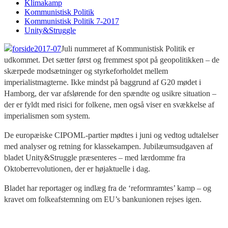
Klimakamp
Kommunistisk Politik
Kommunistisk Politik 7-2017
Unity&Struggle
Juli nummeret af Kommunistisk Politik er
udkommet. Det sætter først og fremmest spot på geopolitikken – de
skærpede modsætninger og styrkeforholdet mellem
imperialistmagterne. Ikke mindst på baggrund af G20 mødet i
Hamborg, der var afslørende for den spændte og usikre situation –
der er fyldt med risici for folkene, men også viser en svækkelse af
imperialismen som system.
De europæiske CIPOML-partier mødtes i juni og vedtog udtalelser
med analyser og retning for klassekampen. Jubilæumsudgaven af
bladet Unity&Struggle præsenteres – med lærdomme fra
Oktoberrevolutionen, der er højaktuelle i dag.
Bladet har reportager og indlæg fra de ‘reformramtes’ kamp – og
kravet om folkeafstemning om EU’s bankunionen rejses igen.