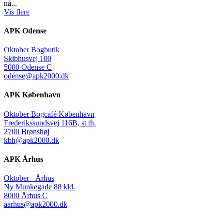
nå...
Vis flere
APK Odense
Oktober Bogbutik
Skibhusvej 100
5000 Odense C
odense@apk2000.dk
APK København
Oktober Bogcafé København
Frederikssundsvej 116B, st th.
2700 Brønshøj
kbh@apk2000.dk
APK Århus
Oktober - Århus
Ny Munkegade 88 kld.
8000 Århus C
aarhus@apk2000.dk