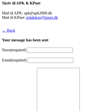
Skriv til APK & KPnet
Mail til APK:
apk@apk2000.dk
Mail til KPnet:
redaktion@kpnet.dk
← Back
Your message has been sent
Navn
(required)
Email
(required)