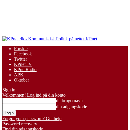
KPnet
Forside
Facebook
Twitter
KPnetTV
KPnetRadio
APK
Oktober
Sign in
Velkommen! Log ind på din konto
dit brugernavn
din adgangskode
Forgot your password? Get help
Password recovery
Find din adgangskode