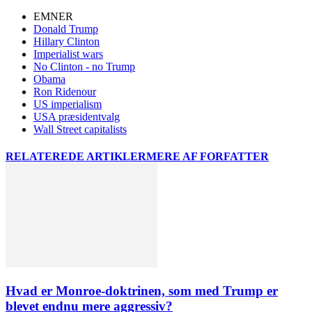
EMNER
Donald Trump
Hillary Clinton
Imperialist wars
No Clinton - no Trump
Obama
Ron Ridenour
US imperialism
USA præsidentvalg
Wall Street capitalists
RELATEREDE ARTIKLER
MERE AF FORFATTER
Hvad er Monroe-doktrinen, som med Trump er
blevet endnu mere aggressiv?