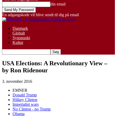
din email
En adgangskode vil blive sendt til dig på email
Danmark
Globalt
Synspunkt
Kultur
USA Elections: A Revolutionary View –
by Ron Ridenour
3. november 2016
EMNER
Donald Trump
Hillary Clinton
Imperialist wars
No Clinton - no Trump
Obama