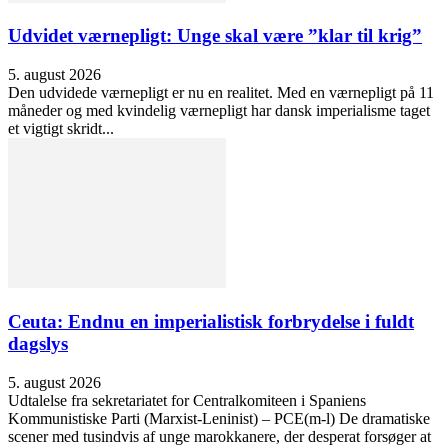
Udvidet værnepligt: Unge skal være ”klar til krig”
5. august 2026
Den udvidede værnepligt er nu en realitet. Med en værnepligt på 11
måneder og med kvindelig værnepligt har dansk imperialisme taget
et vigtigt skridt...
Ceuta: Endnu en imperialistisk forbrydelse i fuldt
dagslys
5. august 2026
Udtalelse fra sekretariatet for Centralkomiteen i Spaniens
Kommunistiske Parti (Marxist-Leninist) – PCE(m-l) De dramatiske
scener med tusindvis af unge marokkanere, der desperat forsøger at