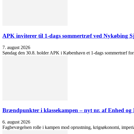
APK inviterer til 1-dags sommertræf ved Nykøbing S
7. august 2026
Søndag den 30.8. holder APK i København et 1-dags sommertræf for at 
Brændpunkter i klassekampen – nyt nr. af Enhed o
6. august 2026
Fagbevægelsen rolle i kampen mod oprustning, krigsøkonomi, imperialis