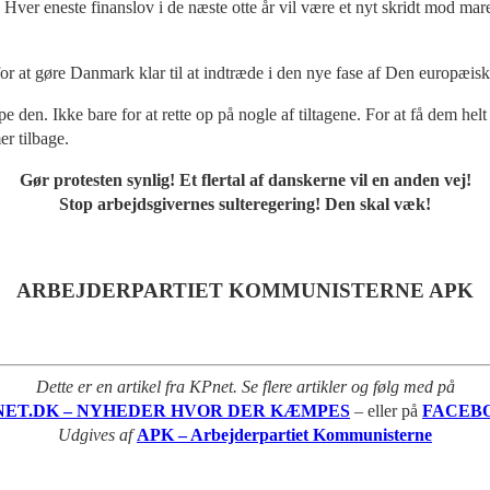
n. Hver eneste finanslov i de næste otte år vil være et nyt skridt mod m
r at gøre Danmark klar til at indtræde i den nye fase af Den europæis
ppe den. Ikke bare for at rette op på nogle af tiltagene. For at få dem he
er tilbage.
Gør protesten synlig! Et flertal af danskerne vil en anden vej!
Stop arbejdsgivernes sulteregering! Den skal væk!
ARBEJDERPARTIET KOMMUNISTERNE APK
Dette er en artikel fra KPnet. Se flere artikler og følg med på
NET.DK – NYHEDER HVOR DER KÆMPES
– eller på
FACEB
Udgives af
APK – Arbejderpartiet Kommunisterne