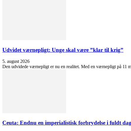
Udvidet værnepligt: Unge skal være ”klar til krig”
5. august 2026
Den udvidede værnepligt er nu en realitet. Med en værnepligt på 11 må
Ceuta: Endnu en imperialistisk forbrydelse i fuldt dag