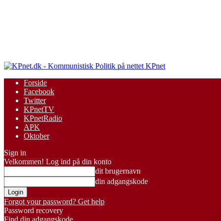
KPnet
Forside
Facebook
Twitter
KPnetTV
KPnetRadio
APK
Oktober
Sign in
Velkommen! Log ind på din konto
dit brugernavn
din adgangskode
Forgot your password? Get help
Password recovery
Find din adgangskode