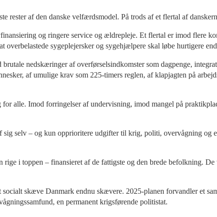
te rester af den danske velfærdsmodel. På trods af et flertal af dansker
lvfinansiering og ringere service og ældrepleje. Et flertal er imod fler
 at overbelastede sygeplejersker og sygehjælpere skal løbe hurtigere end
 brutale nedskæringer af overførselsindkomster som dagpenge, integrati
nnesker, af umulige krav som 225-timers reglen, af klapjagten på arbe
ng for alle. Imod forringelser af undervisning, imod mangel på praktikp
f sig selv – og kun opprioritere udgifter til krig, politi, overvågning og 
n rige i toppen – finansieret af de fattigste og den brede befolkning. De 
t socialt skæve Danmark endnu skævere. 2025-planen forvandler et samf
ervågningssamfund, en permanent krigsførende politistat.