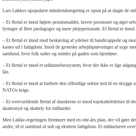
Lars Løkkes upopulære mindretalsregering er opsat på at slagte de sids
– Et flertal er imod højere pensionsalder, lavere pensioner og øget se
fyringer af flere pædagoger og mere plejepersonale. Et flertal er imod
– Et flertal er imod mod beskæring af ydelser til handicappede og mod
kastes ud i fattigdom. Imod de groteske arbejdsprøvninger af syge me
samfund, hvor folk sulter og smides på gaden som hjemløse.
– Et flertal er imod et uddannelsessystem, hvor der ikke er lige adga
lån.
– Et flertal er imod at barbere den offentlige sektor ned til en skygge a
NATOs krige.
– Et overvældende flertal af danskerne er imod topskattelettelser til de
skattesnyd og skattely for milliarder.
Men Løkke-regeringen fremturer med en otte-års plan, der vil gøre de
andre, til et samfund af sult og ekstrem fattigdom. Et militariseret ov