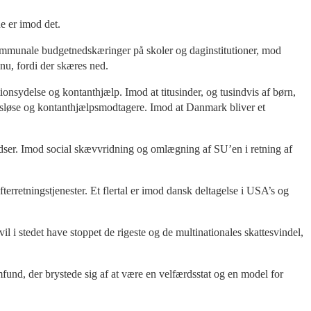
ne er imod det.
e kommunale budgetnedskæringer på skoler og daginstitutioner, mod
nu, fordi der skæres ned.
onsydelse og kontanthjælp. Imod at titusinder, og tusindvis af børn,
jdsløse og kontanthjælpsmodtagere. Imod at Danmark bliver et
ladser. Imod social skævvridning og omlægning af SU’en i retning af
efterretningstjenester. Et flertal er imod dansk deltagelse i USA’s og
vil i stedet have stoppet de rigeste og de multinationales skattesvindel,
und, der brystede sig af at være en velfærdsstat og en model for