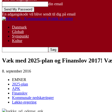
din email
En adgangskode vil blive sendt til dig på email
Danmark
Globalt
Synspunkt
Kultur
Væk med 2025-plan og Finanslov 2017! Væ
8. september 2016
EMNER
2025-plan
APK
Finanslov
Kommunale nedskæringer
Løkke-regering