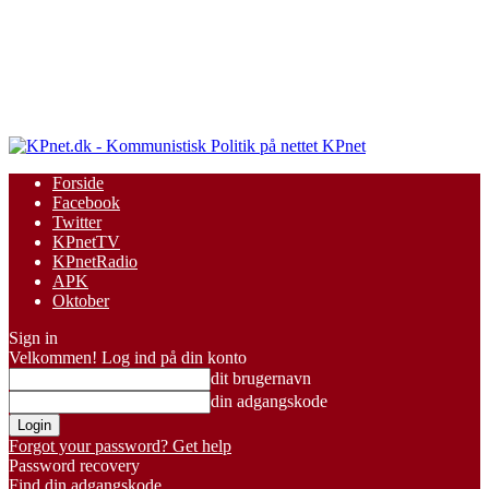
KPnet
Forside
Facebook
Twitter
KPnetTV
KPnetRadio
APK
Oktober
Sign in
Velkommen! Log ind på din konto
dit brugernavn
din adgangskode
Forgot your password? Get help
Password recovery
Find din adgangskode