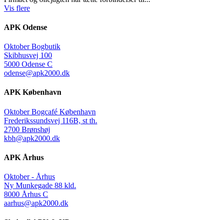
Vis flere
APK Odense
Oktober Bogbutik
Skibhusvej 100
5000 Odense C
odense@apk2000.dk
APK København
Oktober Bogcafé København
Frederikssundsvej 116B, st th.
2700 Brønshøj
kbh@apk2000.dk
APK Århus
Oktober - Århus
Ny Munkegade 88 kld.
8000 Århus C
aarhus@apk2000.dk