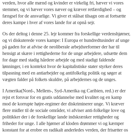
verden, hvor alle mænd og kvinder er virkelig fri, hæver vi vores
stemmer, og vi hæver vores næver og kræver retfærdighed – og
fængsel for de ansvarlige. Vi giver et stålsat tilsagn om at fortsætte
deres kampe i hver af vores lande for at opnå sejr.
Os der deltog i denne 25. lejr kommer fra forskellige verdenshjørner,
og vi diskuterede vores kampe: I Europa er hundredtusinder af unge
på gaden for at afvise de neoliberale arbejdsreformer der har til
hensigt at skære i rettighederne for de unge arbejdere, udsætte dem
for dage med stadig hårdere arbejde og med stadigt faldende
lønninger, i en kontekst hvor de kapitalistiske stater styrker deres
tilpasning med en antiarbejder og antifolkelig politik og søger at
vægten falder på folkets skuldre, på arbejdernes og de unges.
I Amerika(Nord-, Mellem-, Syd-Amerika og Caribien, red.) er der
rejst et forsvar for en gratis uddannelse med kvalitet og en kamp
mod de korrupte højre-regimer der diskriminerer unge. Vi kræver
flere midler til de sociale områder, vi afviser anti-folkelige love og
politikker der i de forskellige lande indskrænker rettigheder og
friheder for unge. I alle hjørner af kloden drømmer vi og kæmper
konstant for at erobre en radikalt anderledes verden, der frisætter os