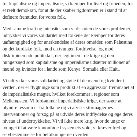
for kapitalisme og imperialisme, vi kæmper for livet og friheden, for
et reelt demokrati, for at de der skaber rigdommen er i stand til at
definere fremtiden for vores folk.
Med samme kraft og intensitet som vi diskuterede vores problemer,
udtrykker vi vores solidaritet med folkene der kæmper for deres
uafhængighed og for anerkendelse af deres områder, som Palæstina
og det kurdiske folk, mod en tvungen fordrivelse, og mod
diskriminerende politikker, der legitimerer de krige og den
hungersnød som kapitalisme og imperialisme udsætter millioner af
mænd og kvinder for i lande som Kenya, Somalia eller Haiti.
Vi udtrykker vores solidaritet og støtte til de mænd og kvinder i
verden, der er flygtninge som produkt af en aggression fremmanet af
de imperialistiske magter, hvilket forekommer i regioner som
Mellemøsten. Vi fordømmer imperialistiske krige, der søger at
plyndre ressourcer fra folkene og vi afviser stormagternes
interventioner og forsøg på at udvide deres indflydelse og øge deres
niveau af undertrykkelse. Vi vil ikke mere krig, hvor de unge er
tvunget til at være kanonføde i systemets vold, vi kræver fred og
selvbestemmelse for befolkningerne i verden.