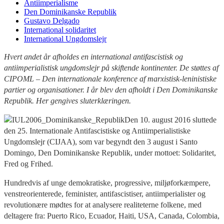
Antiimperialisme
Den Dominikanske Republik
Gustavo Delgado
International solidaritet
International Ungdomslejr
Hvert andet år afholdes en international antifascistisk og
antiimperialistisk ungdomslejr på skiftende kontinenter. De støttes af
CIPOML – Den internationale konference af marxistisk-leninistiske
partier og organisationer. I år blev den afholdt i Den Dominikanske
Republik. Her gengives sluterklæringen.
Den 10. august 2016 sluttede
den 25. Internationale Antifascistiske og Antiimperialistiske
Ungdomslejr (CIJAA), som var begyndt den 3 august i Santo
Domingo, Den Dominikanske Republik, under mottoet: Solidaritet,
Fred og Frihed.
Hundredvis af unge demokratiske, progressive, miljøforkæmpere,
venstreorienterede, feminister, antifascistiser, antiimperialister og
revolutionære mødtes for at analysere realiteterne folkene, med
deltagere fra: Puerto Rico, Ecuador, Haiti, USA, Canada, Colombia,