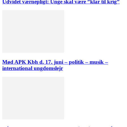
Udvidet værnepligt: Unge skal være ”klar til krig”
Mød APK Kbh d. 17. juni – politik – musik –
international ungdomslejr