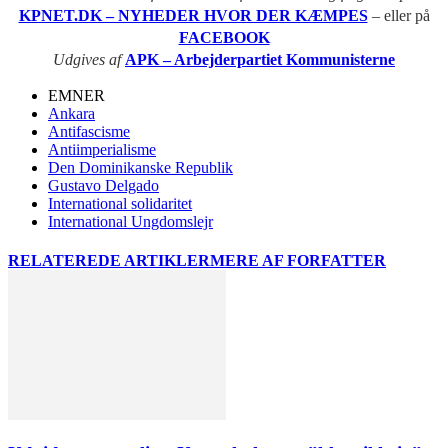
KPNET.DK – NYHEDER HVOR DER KÆMPES
– eller på
FACEBOOK
Udgives af
APK – Arbejderpartiet Kommunisterne
EMNER
Ankara
Antifascisme
Antiimperialisme
Den Dominikanske Republik
Gustavo Delgado
International solidaritet
International Ungdomslejr
RELATEREDE ARTIKLER
MERE AF FORFATTER