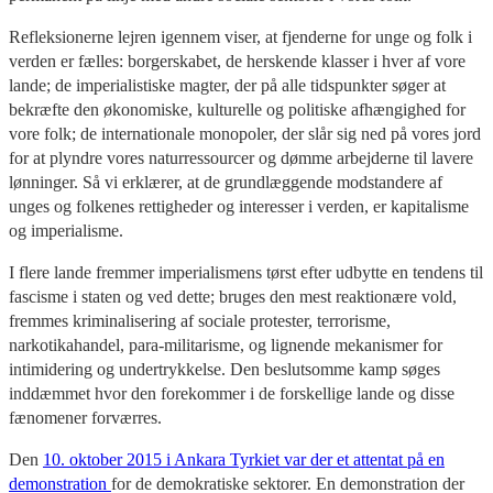
Refleksionerne lejren igennem viser, at fjenderne for unge og folk i
verden er fælles: borgerskabet, de herskende klasser i hver af vore
lande; de imperialistiske magter, der på alle tidspunkter søger at
bekræfte den økonomiske, kulturelle og politiske afhængighed for
vore folk; de internationale monopoler, der slår sig ned på vores jord
for at plyndre vores naturressourcer og dømme arbejderne til lavere
lønninger. Så vi erklærer, at de grundlæggende modstandere af
unges og folkenes rettigheder og interesser i verden, er kapitalisme
og imperialisme.
I flere lande fremmer imperialismens tørst efter udbytte en tendens til
fascisme i staten og ved dette; bruges den mest reaktionære vold,
fremmes kriminalisering af sociale protester, terrorisme,
narkotikahandel, para-militarisme, og lignende mekanismer for
intimidering og undertrykkelse. Den beslutsomme kamp søges
inddæmmet hvor den forekommer i de forskellige lande og disse
fænomener forværres.
Den
10. oktober 2015 i Ankara Tyrkiet var der et attentat på en
demonstration
for de demokratiske sektorer. En demonstration der