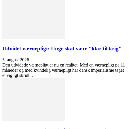
Udvidet værnepligt: Unge skal være ”klar til krig”
5. august 2026
Den udvidede værnepligt er nu en realitet. Med en værnepligt på 11
måneder og med kvindelig værnepligt har dansk imperialisme taget
et vigtigt skridt...