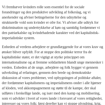
Vi fremhæver kvinders rolle som essentiel for de sociale
forandringer og den produktive udvikling af folkeslag, og vi
anerkender og afviser betingelserne for den udnyttelse og
strukturelle vold som kvinder er ofre for. Vi afviser alle udtryk for
diskrimination og undertrykkelse af køn og samtidig fordømmer vi
den patriarkalske og kvindehadende karakter ved det kapitalistisk-
imperialistiske system.
Enheden af verdens arbejdere er grundlæggende for at vores krav og
ønsker bliver opfyldt. For at stoppe den politiske terror fra de
kapitalistiske stater, er det vigtigt at styrke princippet om
internationalisme og at fremme solidariteten blandt unge mennesker i
verden. Enheden af de unge, arbejdere og folk bygger vi gennem
udveksling af erfaringer, gennem den brede og demokratiske
diskussion af vores problemer, ved opbygningen af politiske aftaler,
der fordømmer kapitalismens og imperialismens onder i alle hjørner
af kloden, ved akkompagnement og støtte til de kampe, der skal
udføres i forskellige lande, og især med den kamp og mobilisering,
som vi udvikler i hvert af vores lande i forsvaret af vores rettigheder,
interesser og vores folk; først derefter kan vi stoppe plyndring, krig,