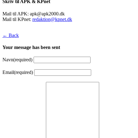
Skriv til APK & KPnet
Mail til APK:
apk@apk2000.dk
Mail til KPnet:
redaktion@kpnet.dk
← Back
Your message has been sent
Navn
(required)
Email
(required)