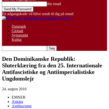
din email
En adgangskode vil blive sendt til dig på email
Danmark
Globalt
Synspunkt
Kultur
Den Dominikanske Republik:
Sluterklæring fra den 25. Internationale
Antifascistiske og Antiimperialistiske
Ungdomslejr
24. august 2016
EMNER
Ankara
Antifascisme