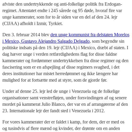
afviste den undertrykkende og anti-folkelige politik fra Erdogan-
regimet. Attentatet endte i 245 sårede og 95 døde, hvoraf fire var
unge kammerater, som for to år siden var en del af den 24. lejr
(CIJAA) afholdt i Izmir, Tyrkiet.
Den 3. februar 2014 blev
den unge kommunist fra delstaten Morelos
i Mexico, Gustavo Alejandro Salgado Delgado
, som begyndte sin
politiske indsats på den 19. lejr (CIJAA) i Mexico, dræbt af staten. I
dag hæver unge i verden retfærdighedens flag for disse faldne
kammerater og fordømmer undertrykkelsen fra disse regimer og den
fascisering som er en afspejling af disse regimers svaghed, i det
deres institutioner har mistet herredømmet og ikke længere har
mulighed for at fortsætte med at styre, som de gjorde før.
Under af denne 25. lejr led de unge i Venezuela og de folkelige
organisationer samt venstrefløjen, under forsvindingen af og senere
mordet på kammerat Julio Blanco, der var en af arrangørerne af den
23. Internationale lejr der fandt sted i Venezuela i 2012.
For vores kammerater der er faldet i kamp, for dem, der er med os
og tusindvis af flere mænd og kvinder, der drømte om en anden