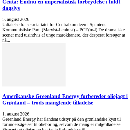
Ceuta: Endnu en imperialistisk forbrydelse i fuldt
dagslys
5. august 2026
Udtalelse fra sekretariatet for Centralkomiteen i Spaniens
Kommunistiske Parti (Marxist-Leninist) – PCE(m-l) De dramatiske
scener med tusindvis af unge marokkanere, der desperat forsøger at
nå...
Amerikanske Greenland Energy forbereder oliejagt i
Grønland – trods manglende tilladelse
1. august 2026
Greenland Energy har ilandsat udstyr på den grønlandske kyst til
forundersøgelser til olieboring, selvom de mangler miljøtilladelse.
Firmaet og oliejagten har tætte forbindelser til...