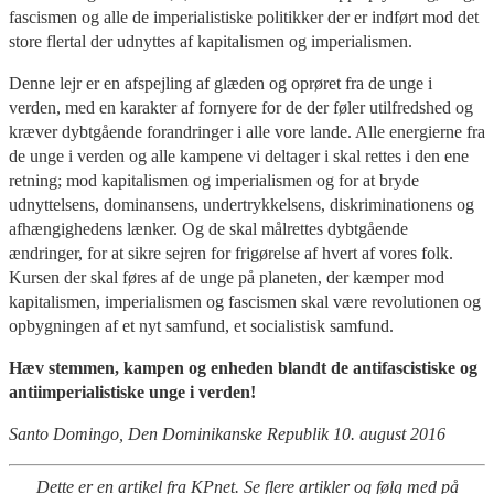
fascismen og alle de imperialistiske politikker der er indført mod det
store flertal der udnyttes af kapitalismen og imperialismen.
Denne lejr er en afspejling af glæden og oprøret fra de unge i
verden, med en karakter af fornyere for de der føler utilfredshed og
kræver dybtgående forandringer i alle vore lande. Alle energierne fra
de unge i verden og alle kampene vi deltager i skal rettes i den ene
retning; mod kapitalismen og imperialismen og for at bryde
udnyttelsens, dominansens, undertrykkelsens, diskriminationens og
afhængighedens lænker. Og de skal målrettes dybtgående
ændringer, for at sikre sejren for frigørelse af hvert af vores folk.
Kursen der skal føres af de unge på planeten, der kæmper mod
kapitalismen, imperialismen og fascismen skal være revolutionen og
opbygningen af et nyt samfund, et socialistisk samfund.
Hæv stemmen, kampen og enheden blandt de antifascistiske og
antiimperialistiske unge i verden!
Santo Domingo, Den Dominikanske Republik 10. august 2016
Dette er en artikel fra KPnet. Se flere artikler og følg med på