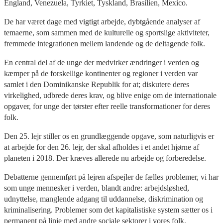
England, Venezuela, Tyrkiet, Tyskland, Brasilien, Mexico.
De har været dage med vigtigt arbejde, dybtgående analyser af
temaerne, som sammen med de kulturelle og sportslige aktiviteter,
fremmede integrationen mellem landende og de deltagende folk.
En central del af de unge der medvirker ændringer i verden og
kæmper på de forskellige kontinenter og regioner i verden var
samlet i den Dominikanske Republik for at; diskutere deres
virkelighed, udbrede deres krav, og blive enige om de internationale
opgaver, for unge der tørster efter reelle transformationer for deres
folk.
Den 25. lejr stiller os en grundlæggende opgave, som naturligvis er
at arbejde for den 26. lejr, der skal afholdes i et andet hjørne af
planeten i 2018. Der kræves allerede nu arbejde og forberedelse.
Debatterne gennemført på lejren afspejler de fælles problemer, vi har
som unge mennesker i verden, blandt andre: arbejdsløshed,
udnyttelse, manglende adgang til uddannelse, diskrimination og
kriminalisering. Problemer som det kapitalistiske system sætter os i
permanent på linje med andre sociale sektorer i vores folk.