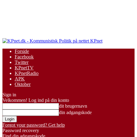
KPnet
Forside
Facebook
Twitter
KPnetTV
KPnetRadio
APK
Oktober
Sign in
Velkommen! Log ind på din konto
dit brugernavn
din adgangskode
Forgot your password? Get help
Password recovery
Find din adgangskode