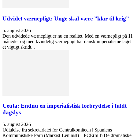
Udvidet værnepligt: Unge skal være ”klar til krig”
5. august 2026
Den udvidede værnepligt er nu en realitet. Med en værnepligt på 11
måneder og med kvindelig værnepligt har dansk imperialisme taget
et vigtigt skridt...
Ceuta: Endnu en imperialistisk forbrydelse i fuldt
dagslys
5. august 2026
Udtalelse fra sekretariatet for Centralkomiteen i Spaniens
Kommunistiske Parti (Marxist-Leninist) – PCE(m-l) De dramatiske