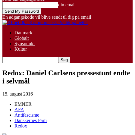
din email
En adgangskode vil blive sendt til dig på email
Danmark
Globalt
Synspunkt
Kultur
Redox: Daniel Carlsens pressestunt endte
i selvmål
15. august 2016
EMNER
AFA
Antifascisme
Danskernes Parti
Redox