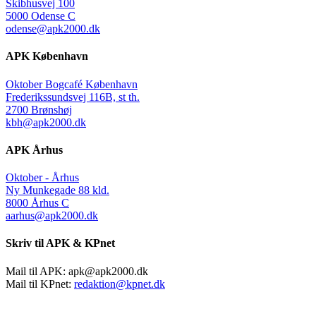
Skibhusvej 100
5000 Odense C
odense@apk2000.dk
APK København
Oktober Bogcafé København
Frederikssundsvej 116B, st th.
2700 Brønshøj
kbh@apk2000.dk
APK Århus
Oktober - Århus
Ny Munkegade 88 kld.
8000 Århus C
aarhus@apk2000.dk
Skriv til APK & KPnet
Mail til APK:
apk@apk2000.dk
Mail til KPnet:
redaktion@kpnet.dk