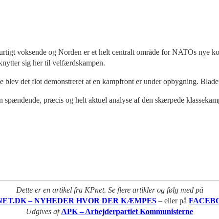
igt voksende og Norden er et helt centralt område for NATOs nye kol
ytter sig her til velfærdskampen.
ne blev det flot demonstreret at en kampfront er under opbygning. Blad
en spændende, præcis og helt aktuel analyse af den skærpede klasseka
Dette er en artikel fra KPnet. Se flere artikler og følg med på
NET.DK – NYHEDER HVOR DER KÆMPES
– eller på
FACEB
Udgives af
APK – Arbejderpartiet Kommunisterne