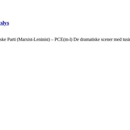
slys
ske Parti (Marxist-Leninist) – PCE(m-l) De dramatiske scener med tusin