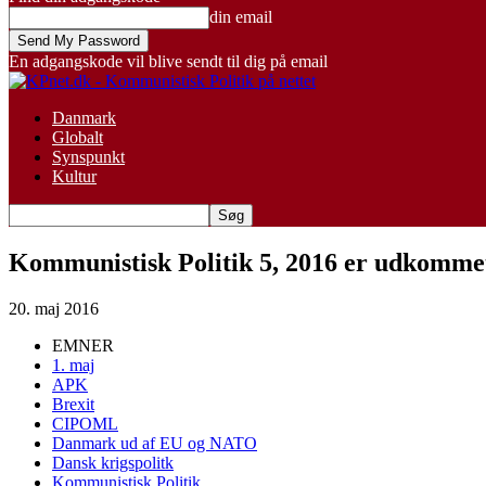
din email
En adgangskode vil blive sendt til dig på email
Danmark
Globalt
Synspunkt
Kultur
Kommunistisk Politik 5, 2016 er udkomme
20. maj 2016
EMNER
1. maj
APK
Brexit
CIPOML
Danmark ud af EU og NATO
Dansk krigspolitk
Kommunistisk Politik