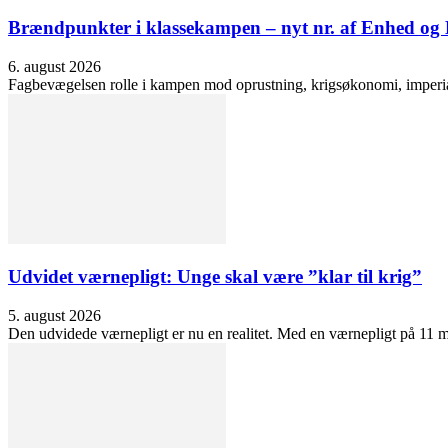
Brændpunkter i klassekampen – nyt nr. af Enhed o
6. august 2026
Fagbevægelsen rolle i kampen mod oprustning, krigsøkonomi, imperialis
Udvidet værnepligt: Unge skal være ”klar til krig”
5. august 2026
Den udvidede værnepligt er nu en realitet. Med en værnepligt på 11 må