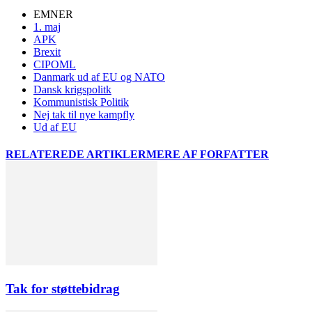
EMNER
1. maj
APK
Brexit
CIPOML
Danmark ud af EU og NATO
Dansk krigspolitk
Kommunistisk Politik
Nej tak til nye kampfly
Ud af EU
RELATEREDE ARTIKLER
MERE AF FORFATTER
Tak for støttebidrag