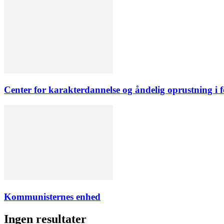
Center for karakterdannelse og åndelig oprustning i 
Kommunisternes enhed
Ingen resultater