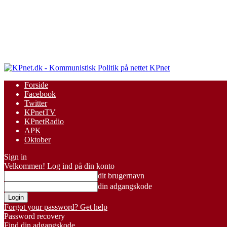
KPnet
Forside
Facebook
Twitter
KPnetTV
KPnetRadio
APK
Oktober
Sign in
Velkommen! Log ind på din konto
dit brugernavn
din adgangskode
Forgot your password? Get help
Password recovery
Find din adgangskode