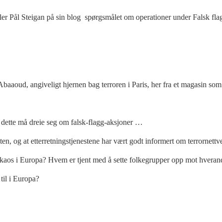
er Pål Steigan på sin blog spørgsmålet om operationer under Falsk flag 
aaoud, angiveligt hjernen bag terroren i Paris, her fra et magasin som
at dette må dreie seg om falsk-flagg-aksjoner …
nnheten, og at etterretningstjenestene har vært godt informert om terrorne
kaos i Europa? Hvem er tjent med å sette folkegrupper opp mot hveran
til i Europa?