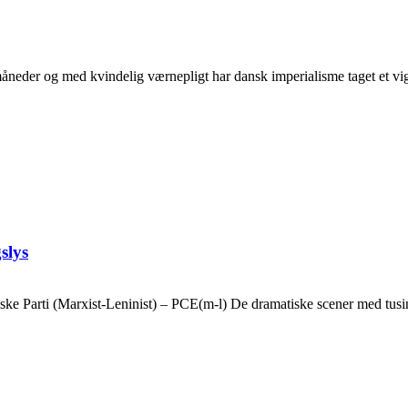
neder og med kvindelig værnepligt har dansk imperialisme taget et vigti
slys
ske Parti (Marxist-Leninist) – PCE(m-l) De dramatiske scener med tusin