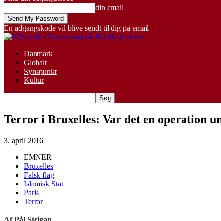
din email
En adgangskode vil blive sendt til dig på email
Danmark
Globalt
Synspunkt
Kultur
Terror i Bruxelles: Var det en operation u
3. april 2016
EMNER
Bruxelles
Falsk flag
Islamisk Stat
Paris
Terror
Af Pål Steigan