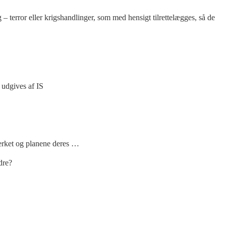
– terror eller krigshandlinger, som med hensigt tilrettelægges, så de
 udgives af IS
ttverket og planene deres …
dre?