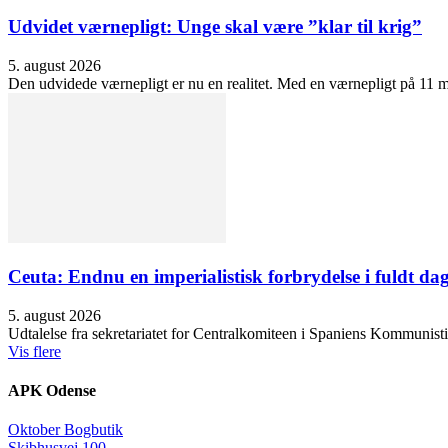
Udvidet værnepligt: Unge skal være ”klar til krig”
5. august 2026
Den udvidede værnepligt er nu en realitet. Med en værnepligt på 11 må
Ceuta: Endnu en imperialistisk forbrydelse i fuldt dag
5. august 2026
Udtalelse fra sekretariatet for Centralkomiteen i Spaniens Kommunisti
Vis flere
APK Odense
Oktober Bogbutik
Skibhusvej 100