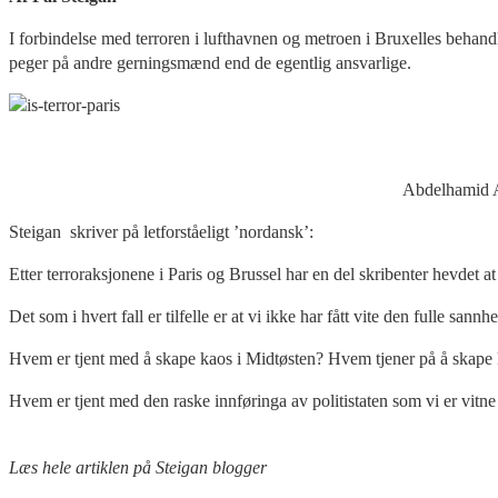
I forbindelse med terroren i lufthavnen og metroen i Bruxelles behandl
peger på andre gerningsmænd end de egentlig ansvarlige.
Abdelhamid Ab
Steigan skriver på letforståeligt ’nordansk’:
Etter terroraksjonene i Paris og Brussel har en del skribenter hevdet 
Det som i hvert fall er tilfelle er at vi ikke har fått vite den fulle sa
Hvem er tjent med å skape kaos i Midtøsten? Hvem tjener på å skape 
Hvem er tjent med den raske innføringa av politistaten som vi er vitne 
Læs hele artiklen på Steigan blogger