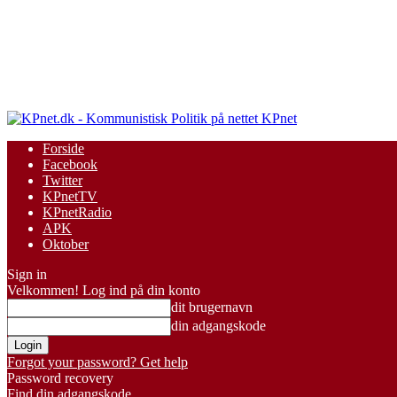
KPnet
Forside
Facebook
Twitter
KPnetTV
KPnetRadio
APK
Oktober
Sign in
Velkommen! Log ind på din konto
dit brugernavn
din adgangskode
Forgot your password? Get help
Password recovery
Find din adgangskode