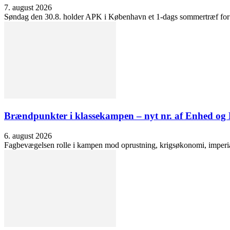
7. august 2026
Søndag den 30.8. holder APK i København et 1-dags sommertræf for at 
Brændpunkter i klassekampen – nyt nr. af Enhed o
6. august 2026
Fagbevægelsen rolle i kampen mod oprustning, krigsøkonomi, imperialis