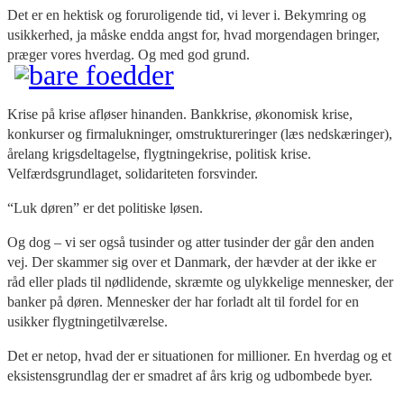
Det er en hektisk og foruroligende tid, vi lever i. Bekymring og
usikkerhed, ja måske endda angst for, hvad morgendagen bringer,
præger vores hverdag. Og med god grund.
Krise på krise afløser hinanden. Bankkrise, økonomisk krise,
konkurser og firmalukninger, omstruktureringer (læs nedskæringer),
årelang krigsdeltagelse, flygtningekrise, politisk krise.
Velfærdsgrundlaget, solidariteten forsvinder.
“Luk døren” er det politiske løsen.
Og dog – vi ser også tusinder og atter tusinder der går den anden
vej. Der skammer sig over et Danmark, der hævder at der ikke er
råd eller plads til nødlidende, skræmte og ulykkelige mennesker, der
banker på døren. Mennesker der har forladt alt til fordel for en
usikker flygtningetilværelse.
Det er netop, hvad der er situationen for millioner. En hverdag og et
eksistensgrundlag der er smadret af års krig og udbombede byer.