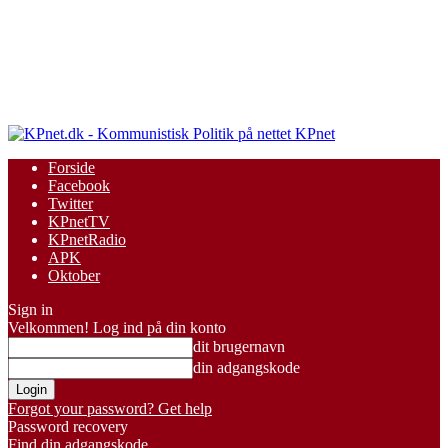
KPnet
Forside
Facebook
Twitter
KPnetTV
KPnetRadio
APK
Oktober
Sign in
Velkommen! Log ind på din konto
dit brugernavn
din adgangskode
Forgot your password? Get help
Password recovery
Find din adgangskode