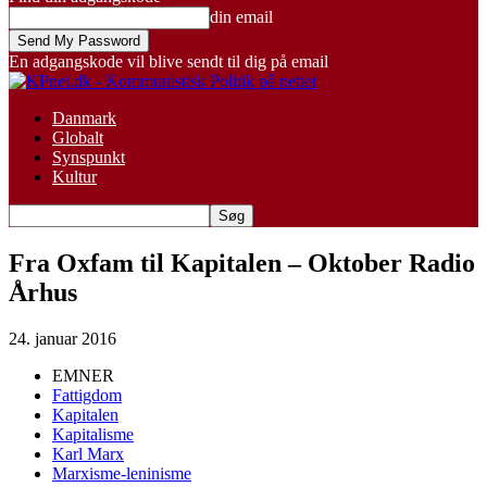
din email
En adgangskode vil blive sendt til dig på email
Danmark
Globalt
Synspunkt
Kultur
Fra Oxfam til Kapitalen – Oktober Radio
Århus
24. januar 2016
EMNER
Fattigdom
Kapitalen
Kapitalisme
Karl Marx
Marxisme-leninisme