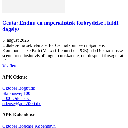
Ceuta: Endnu en imperialistisk forbrydelse i fuldt
dagslys
5. august 2026
Udtalelse fra sekretariatet for Centralkomiteen i Spaniens
Kommunistiske Parti (Marxist-Leninist) – PCE(m-l) De dramatiske
scener med tusindvis af unge marokkanere, der desperat forsøger at
nå...
Vis flere
APK Odense
Oktober Bogbutik
Skibhusvej 100
5000 Odense C
odense@apk2000.dk
APK København
Oktober Bogcafé København