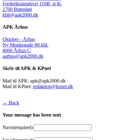
Frederikssundsvej 116B, st th.
2700 Brønshøj
kbh@apk2000.dk
APK Århus
Oktober - Århus
Ny Munkegade 88 kld.
8000 Århus C
aarhus@apk2000.dk
Skriv til APK & KPnet
Mail til APK:
apk@apk2000.dk
Mail til KPnet:
redaktion@kpnet.dk
← Back
Your message has been sent
Navn
(required)