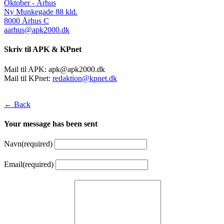
Oktober - Århus
Ny Munkegade 88 kld.
8000 Århus C
aarhus@apk2000.dk
Skriv til APK & KPnet
Mail til APK:
apk@apk2000.dk
Mail til KPnet:
redaktion@kpnet.dk
← Back
Your message has been sent
Navn
(required)
Email
(required)