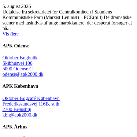
5. august 2026
Udtalelse fra sekretariatet for Centralkomiteen i Spaniens
Kommunistiske Parti (Marxist-Leninist) – PCE(m-l) De dramatiske
scener med tusindvis af unge marokkanere, der desperat forsøger at
nå...
Vis flere
APK Odense
Oktober Bogbutik
Skibhusvej 100
5000 Odense C
odense@apk2000.dk
APK København
Oktober Bogcafé København
Frederikssundsvej 116B, st th.
2700 Brønshøj
kbh@apk2000.dk
APK Århus