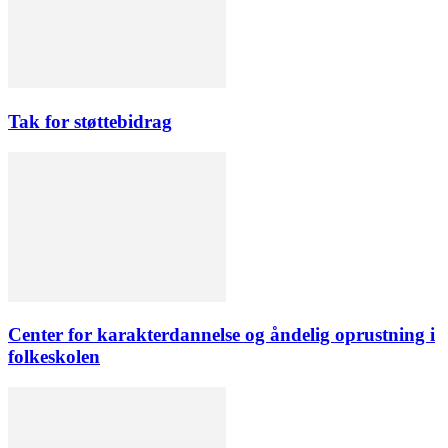
Tak for støttebidrag
Center for karakterdannelse og åndelig oprustning i
folkeskolen