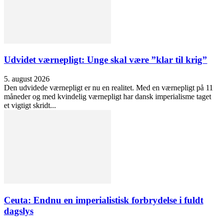
Udvidet værnepligt: Unge skal være ”klar til krig”
5. august 2026
Den udvidede værnepligt er nu en realitet. Med en værnepligt på 11
måneder og med kvindelig værnepligt har dansk imperialisme taget
et vigtigt skridt...
Ceuta: Endnu en imperialistisk forbrydelse i fuldt
dagslys