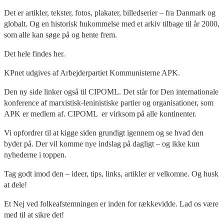
Det er artikler, tekster, fotos, plakater, billedserier – fra Danmark og
globalt. Og en historisk hukommelse med et arkiv tilbage til år 2000,
som alle kan søge på og hente frem.
Det hele findes her.
KPnet udgives af Arbejderpartiet Kommunisterne APK.
Den ny side linker også til CIPOML. Det står for Den internationale
konference af marxistisk-leninistiske partier og organisationer, som
APK er medlem af. CIPOML er virksom på alle kontinenter.
Vi opfordrer til at kigge siden grundigt igennem og se hvad den
byder på. Der vil komme nye indslag på dagligt – og ikke kun
nyhederne i toppen.
Tag godt imod den – ideer, tips, links, artikler er velkomne. Og husk
at dele!
Et Nej ved folkeafstemningen er inden for rækkevidde. Lad os være
med til at sikre det!