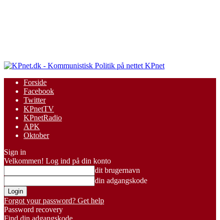
KPnet
Forside
Facebook
Twitter
KPnetTV
KPnetRadio
APK
Oktober
Sign in
Velkommen! Log ind på din konto
dit brugernavn
din adgangskode
Forgot your password? Get help
Password recovery
Find din adgangskode