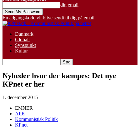
din email
En adgangskode vil blive sendt til dig på email
Danmark
Globalt
Synspunkt
Kultur
Nyheder hvor der kæmpes: Det nye
KPnet er her
1. december 2015
EMNER
APK
Kommunistisk Politik
KPnet