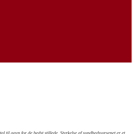
l til gavn for de bedst stillede. Styrkelse af sundhedsvæsenet er et