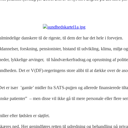
almindelige danskere til de rigeste, til dem der har det hele i forvejen.
dannelser, forskning, pensionister, bistand til udvikling, klima, miljø og
mheder, lykkelige arvinger, til håndværkerfradrag.og oprustning af politie
ndheden. Det er V(DF)-regeringens store alibi til at dække over de asoci
. Det er især ’gamle’ midler fra SATS-pujjen og allerede finansierede ti
nske patienter” – men disse vil ikke gå til mere personale eller flere s
ier efter fødslen er sløjfet.
skæres ned. Her genindføres retten til udredning og behandling på privat