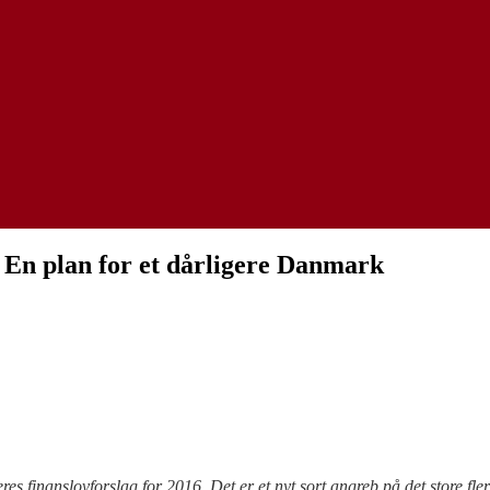
 En plan for et dårligere Danmark
finanslovforslag for 2016. Det er et nyt sort angreb på det store flerta