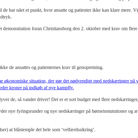
l de har nået et punkt, hvor ansatte og patienter ikke kan klare mere. V
ndtryk.
et demonstration foran Christiansborg den 2. oktober med krav om flere 
ke de ansattes og patienternes krav til genopretning.
e økonomiske situation, der gør det nødvendigt med nedskæringer på vel
iarder kroner på indkøb af nye kampfly.
yver de, så vandet driver! Det er et sort budget med flere nedskæringer, 
nye fyringsrunder og nye nedskæringer på børneinstututioner og ældre
lser) at blåstemple det hele som ‘velfærdssikring’.