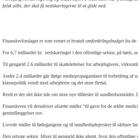
falsk alibi, der skal få nedskæringerne til at glide ned.
Finanslovforslaget er som ventet
et brutalt omfordelingsbudget
fra de 
For 6,7 milliarder kr. nedskæringer i den offentlige sektor, på børn, ud
Til gengæld 2.6 milliarder til skattelettelser for arbejdsgivere, virkso
Andre 2.4 milliarder går ifølge mediepropagandaen til forbedring af su
klassepolitik vendt mod arbejderne og det store flertal.
Reelt er der slet ikke tale om store nye tilførsler til sundhedsområdet
Finansloven vil derudover afsætte midler “til gavn for de ældre medici
genindlæggelser osv.
Lovede midler til fødegangene og til sundhedsplejersker til sårbare famil
Den private sektor bliver til gengæld ikke glemt, hvor den offentlige 