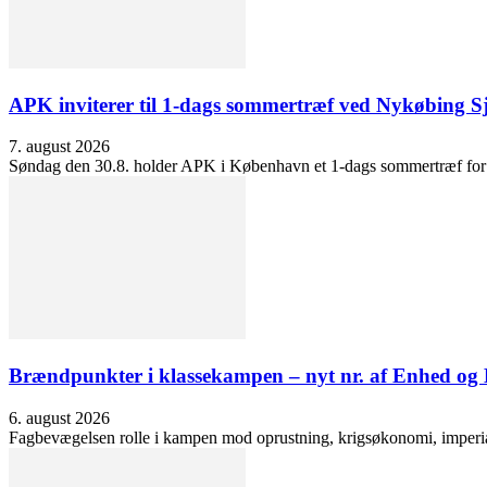
APK inviterer til 1-dags sommertræf ved Nykøbing S
7. august 2026
Søndag den 30.8. holder APK i København et 1-dags sommertræf for at 
Brændpunkter i klassekampen – nyt nr. af Enhed o
6. august 2026
Fagbevægelsen rolle i kampen mod oprustning, krigsøkonomi, imperialis