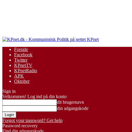
KPnet
Forside
Facebook
Twitter
KPnetTV
KPnetRadio
APK
Oktober
Sign in
Velkommen! Log ind på din konto
dit brugernavn
din adgangskode
Forgot your password? Get help
Password recovery
Find din adgangskode