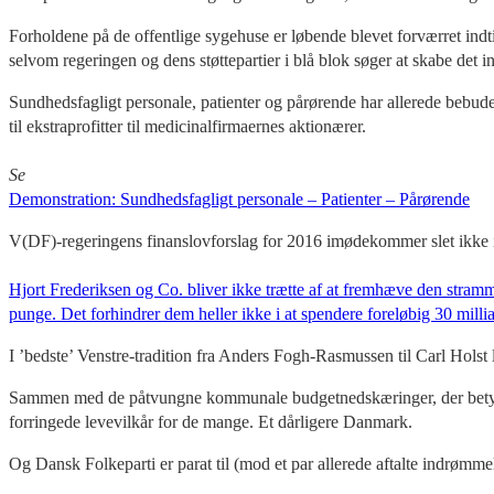
Forholdene på de offentlige sygehuse er løbende blevet forværret indti
selvom regeringen og dens støttepartier i blå blok søger at skabe det i
Sundhedsfagligt personale, patienter og pårørende har allerede bebud
til ekstraprofitter til medicinalfirmaernes aktionærer.
Se
Demonstration: Sundhedsfagligt personale – Patienter – Pårørende
V(DF)-regeringens finanslovforslag for 2016 imødekommer slet ikke ik
Hjort Frederiksen og Co. bliver ikke trætte af at fremhæve den stramm
punge. Det forhindrer dem heller ikke i at spendere foreløbig 30 mill
I ’bedste’ Venstre-tradition fra Anders Fogh-Rasmussen til Carl Holst l
Sammen med de påtvungne kommunale budgetnedskæringer, der betyder 
forringede levevilkår for de mange. Et dårligere Danmark.
Og Dansk Folkeparti er parat til (mod et par allerede aftalte indrømme