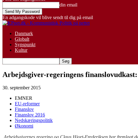
din email
En adgangskode vil blive sendt til dig på email
Danmark
Globalt
Synspunkt
Kultur
Arbejdsgiver-regeringens finanslovudkast:
30. september 2015
EMNER
EU-reformer
Finanslov
Finanslov 2016
Nedskæringspolitik
Økonomi
Arbejdsgivernes regering og Claus Hjort-Frederiksen har fremlagt deres 