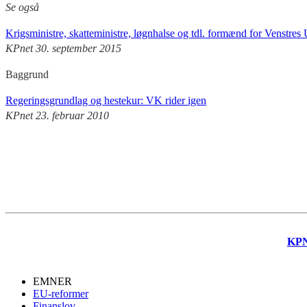
Se også
Krigsministre, skatteministre, løgnhalse og tdl. formænd for Venstre
KPnet 30. september 2015
Baggrund
Regeringsgrundlag og hestekur: VK rider igen
KPnet 23. februar 2010
KP
EMNER
EU-reformer
Finanslov