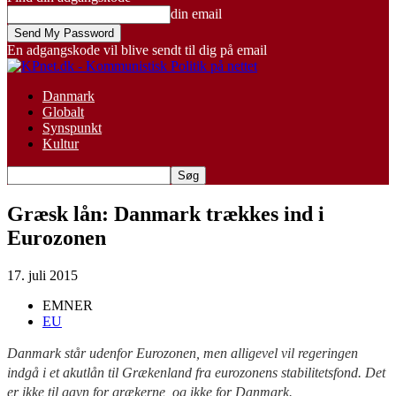
din email
En adgangskode vil blive sendt til dig på email
Danmark
Globalt
Synspunkt
Kultur
Græsk lån: Danmark trækkes ind i
Eurozonen
17. juli 2015
EMNER
EU
Danmark står udenfor Eurozonen, men alligevel vil regeringen
indgå i et akutlån til Grækenland fra eurozonens stabilitetsfond. Det
er ikke til gavn for grækerne, og ikke for Danmark.