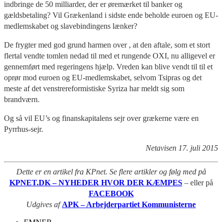
indbringe de 50 milliarder, der er øremærket til banker og
gældsbetaling? Vil Grækenland i sidste ende beholde euroen og EU-
medlemskabet og slavebindingens lænker?
De frygter med god grund harmen over , at den aftale, som et stort
flertal vendte tomlen nedad til med et rungende OXI, nu alligevel er
gennemført med regeringens hjælp. Vreden kan blive vendt til til et
oprør mod euroen og EU-medlemskabet, selvom Tsipras og det
meste af det venstrereformistiske Syriza har meldt sig som
brandværn.
Og så vil EU’s og finanskapitalens sejr over grækerne være en
Pyrrhus-sejr.
Netavisen 17. juli 2015
Dette er en artikel fra KPnet. Se flere artikler og følg med på
KPNET.DK – NYHEDER HVOR DER KÆMPES
– eller på
FACEBOOK
Udgives af
APK – Arbejderpartiet Kommunisterne