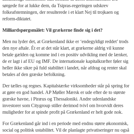
sørgede for at lukke dem, da Tsipras-regeringen udskrev
folkeafstemningen, der resulterede i et klart Nej til trojkaen og
reform-diktatet.
Milliardspørgsmålet: Vil grækerne finde sig i det?
Men nu lyder det, at Grækenland ikke er ‘endegyldigt reddet’ trods
den nye aftale. Ét er at det står klart, at grækerne aldrig vil kunne
betale gælden og komme ind i en positiv udvikling med de lænker,
de er lagt i af EU og IMF. De internationale kapitalkræfter føler sig
heller ikke sikre på fuld stabilitet i landet, når afdrag og renter skal
betales af den græske befolkning.
Der tælles og regnes. Kapitalstærke virksomheder står på spring for
at gøre en god handel. AP Møller Mærsk er ude efter de to største
græske havne, i Piræus og Thessaloniki. Andre udenlandske
investorer som Citygroup stiller derimod tvivl om hvorvidt deres
muligheder for at spinde profit på Grækenland er helt gode nok.
For Grækenland går ind i en periode med endnu større økonomisk,
social og politisk ustabilitet. Vil de planlagte privatiseringer nu også