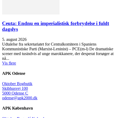
Ceuta: Endnu en imperialistisk forbrydelse i fuldt
dagslys
5. august 2026
Udtalelse fra sekretariatet for Centralkomiteen i Spaniens
Kommunistiske Parti (Marxist-Leninist) – PCE(m-l) De dramatiske
scener med tusindvis af unge marokkanere, der desperat forsøger at
nå...
Vis flere
APK Odense
Oktober Bogbutik
Skibhusvej 100
5000 Odense C
odense@apk2000.dk
APK København