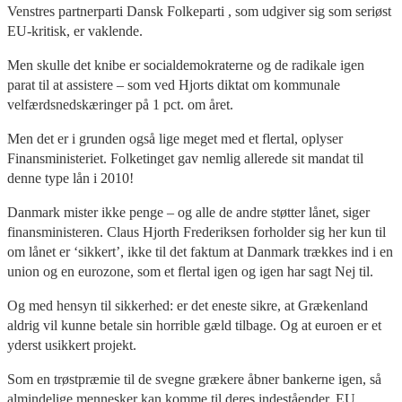
Venstres partnerparti Dansk Folkeparti , som udgiver sig som seriøst
EU-kritisk, er vaklende.
Men skulle det knibe er socialdemokraterne og de radikale igen
parat til at assistere – som ved Hjorts diktat om kommunale
velfærdsnedskæringer på 1 pct. om året.
Men det er i grunden også lige meget med et flertal, oplyser
Finansministeriet. Folketinget gav nemlig allerede sit mandat til
denne type lån i 2010!
Danmark mister ikke penge – og alle de andre støtter lånet, siger
finansministeren. Claus Hjorth Frederiksen forholder sig her kun til
om lånet er ‘sikkert’, ikke til det faktum at Danmark trækkes ind i en
union og en eurozone, som et flertal igen og igen har sagt Nej til.
Og med hensyn til sikkerhed: er det eneste sikre, at Grækenland
aldrig vil kunne betale sin horrible gæld tilbage. Og at euroen er et
yderst usikkert projekt.
Som en trøstpræmie til de svegne grækere åbner bankerne igen, så
almindelige mennesker kan komme til deres indeståender. EU