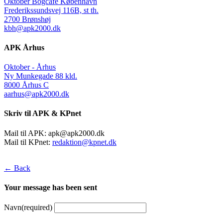
Oktober Bogcafé København
Frederikssundsvej 116B, st th.
2700 Brønshøj
kbh@apk2000.dk
APK Århus
Oktober - Århus
Ny Munkegade 88 kld.
8000 Århus C
aarhus@apk2000.dk
Skriv til APK & KPnet
Mail til APK:
apk@apk2000.dk
Mail til KPnet:
redaktion@kpnet.dk
← Back
Your message has been sent
Navn
(required)