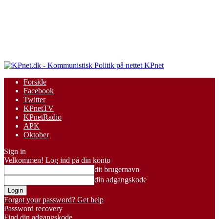
KPnet
Forside
Facebook
Twitter
KPnetTV
KPnetRadio
APK
Oktober
Sign in
Velkommen! Log ind på din konto
dit brugernavn
din adgangskode
Forgot your password? Get help
Password recovery
Find din adgangskode