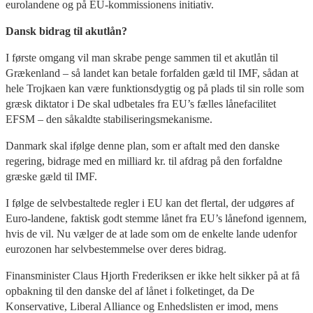
eurolandene og på EU-kommissionens initiativ.
Dansk bidrag til akutlån?
I første omgang vil man skrabe penge sammen til et akutlån til
Grækenland – så landet kan betale forfalden gæld til IMF, sådan at
hele Trojkaen kan være funktionsdygtig og på plads til sin rolle som
græsk diktator i De skal udbetales fra EU’s fælles lånefacilitet
EFSM – den såkaldte stabiliseringsmekanisme.
Danmark skal ifølge denne plan, som er aftalt med den danske
regering, bidrage med en milliard kr. til afdrag på den forfaldne
græske gæld til IMF.
I følge de selvbestaltede regler i EU kan det flertal, der udgøres af
Euro-landene, faktisk godt stemme lånet fra EU’s lånefond igennem,
hvis de vil. Nu vælger de at lade som om de enkelte lande udenfor
eurozonen har selvbestemmelse over deres bidrag.
Finansminister Claus Hjorth Frederiksen er ikke helt sikker på at få
opbakning til den danske del af lånet i folketinget, da De
Konservative, Liberal Alliance og Enhedslisten er imod, mens