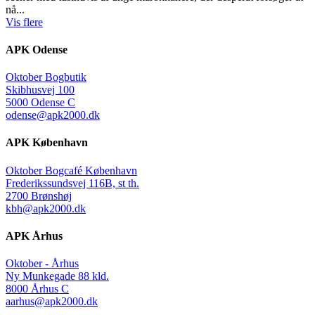
nå...
Vis flere
APK Odense
Oktober Bogbutik
Skibhusvej 100
5000 Odense C
odense@apk2000.dk
APK København
Oktober Bogcafé København
Frederikssundsvej 116B, st th.
2700 Brønshøj
kbh@apk2000.dk
APK Århus
Oktober - Århus
Ny Munkegade 88 kld.
8000 Århus C
aarhus@apk2000.dk