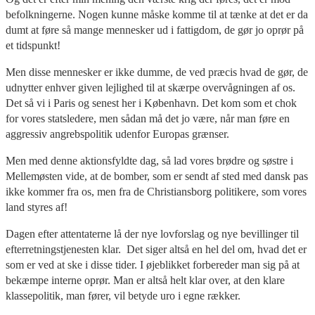
befolkningerne. Nogen kunne måske komme til at tænke at det er da
dumt at føre så mange mennesker ud i fattigdom, de gør jo oprør på
et tidspunkt!
Men disse mennesker er ikke dumme, de ved præcis hvad de gør, de
udnytter enhver given lejlighed til at skærpe overvågningen af os.
Det så vi i Paris og senest her i København. Det kom som et chok
for vores statsledere, men sådan må det jo være, når man føre en
aggressiv angrebspolitik udenfor Europas grænser.
Men med denne aktionsfyldte dag, så lad vores brødre og søstre i
Mellemøsten vide, at de bomber, som er sendt af sted med dansk pas
ikke kommer fra os, men fra de Christiansborg politikere, som vores
land styres af!
Dagen efter attentaterne lå der nye lovforslag og nye bevillinger til
efterretningstjenesten klar. Det siger altså en hel del om, hvad det er
som er ved at ske i disse tider. I øjeblikket forbereder man sig på at
bekæmpe interne oprør. Man er altså helt klar over, at den klare
klassepolitik, man fører, vil betyde uro i egne rækker.