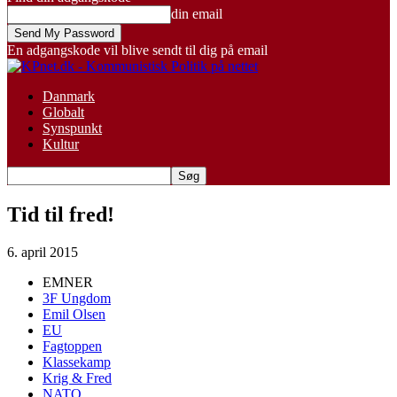
din email
En adgangskode vil blive sendt til dig på email
Danmark
Globalt
Synspunkt
Kultur
Tid til fred!
6. april 2015
EMNER
3F Ungdom
Emil Olsen
EU
Fagtoppen
Klassekamp
Krig & Fred
NATO