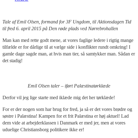
Tale af Emil Olsen, formand for 3F Ungdom, til Aktionsdagen Tid
til fred 6. april 2015 på Den røde plads ved Nørrebrohallen
Man kan med rette godt mene, at vores faglige ledere i rigtig mange
tilfælde er for dårlige til at vælge side i konflikter rundt omkring! I
gamle dage sagde man, at hvis man tier, så samtykker man. Sådan er
det stadig!
Emil Olsen taler – iført Palæstinatørklæde
Derfor vil jeg lige starte med iklæde mig det her tørklæde!
For er der nogen som har brug for fred, ja så er det vores brødre og
søstre i Palæstina! Kampen for et frit Palæstina er høj aktuel! Lad
dem vide at arbejderklassen i Danmark er med jer, men at vores
uduelige Christiansborg politikere ikke er!