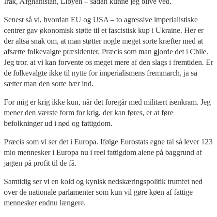
Irak, Afghanistan, Libyen – sådan kunne jeg blive ved.
Senest så vi, hvordan EU og USA – to agressive imperialistiske
centrer gav økonomisk støtte til et fascistisk kup i Ukraine. Her er
der altså snak om, at man støtter nogle meget sorte kræfter med at
afsætte folkevalgte præsidenter. Præcis som man gjorde det i Chile.
Jeg tror. at vi kan forvente os meget mere af den slags i fremtiden. Er
de folkevalgte ikke til nytte for imperialismens fremmarch, ja så
sætter man den sorte hær ind.
For mig er krig ikke kun, når det foregår med militært isenkram. Jeg
mener den værste form for krig, der kan føres, er at føre
befolkninger ud i nød og fattigdom.
Præcis som vi ser det i Europa. Ifølge Eurostats egne tal så lever 123
mio mennesker i Europa nu i reel fattigdom alene på baggrund af
jagten på profit til de få.
Samtidig ser vi en kold og kynisk nedskæringspolitik trumfet ned
over de nationale parlamenter som kun vil gøre køen af fattige
mennesker endnu længere.