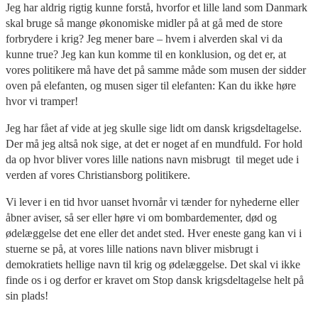
Jeg har aldrig rigtig kunne forstå, hvorfor et lille land som Danmark
skal bruge så mange økonomiske midler på at gå med de store
forbrydere i krig? Jeg mener bare – hvem i alverden skal vi da
kunne true? Jeg kan kun komme til en konklusion, og det er, at
vores politikere må have det på samme måde som musen der sidder
oven på elefanten, og musen siger til elefanten: Kan du ikke høre
hvor vi tramper!
Jeg har fået af vide at jeg skulle sige lidt om dansk krigsdeltagelse.
Der må jeg altså nok sige, at det er noget af en mundfuld. For hold
da op hvor bliver vores lille nations navn misbrugt til meget ude i
verden af vores Christiansborg politikere.
Vi lever i en tid hvor uanset hvornår vi tænder for nyhederne eller
åbner aviser, så ser eller høre vi om bombardementer, død og
ødelæggelse det ene eller det andet sted. Hver eneste gang kan vi i
stuerne se på, at vores lille nations navn bliver misbrugt i
demokratiets hellige navn til krig og ødelæggelse. Det skal vi ikke
finde os i og derfor er kravet om Stop dansk krigsdeltagelse helt på
sin plads!