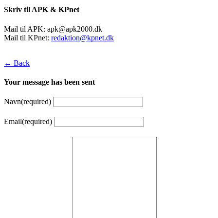
Skriv til APK & KPnet
Mail til APK:
apk@apk2000.dk
Mail til KPnet:
redaktion@kpnet.dk
← Back
Your message has been sent
Navn
(required)
Email
(required)