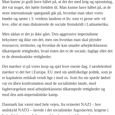
Man kunne jo godt have håbet på, at det der med krig og oprustning,
det var noget, der hørte fortiden til. Man kunne have håbet på, at de
store internationale spørgsmål gik på, hvordan man sikre vores
brødre og søstre i 3. verdens landene et liv, som vi gerne selv vil
leve, eller at man diskuterede de sociale fremskridt i Latinamerika.
Men sådan er det jo ikke gået. Den aggressive imperialisme
bekymrer sig ikke om det, men om hvordan man skal plyndre
ressourcer, territorier, og hvordan de kan smadre arbejderklassens
tilkæmpede rettigheder, hvad enten det er de sociale, faglige eller det
er de demokratiske rettigheder.
Det mærker vi på vores krop og sjæl hver eneste dag. I særdeleshed
mærker vi det her i Europa. EU med sin antifolkelige politik, som jo
er kapitalens redskab vendt lige i mod os. Som fra sin spæde fødsel
var en åben konfrontation mod de socialistiske lande, mod
fagbevægelsen mod arbejderklassens tilkæmpede rettigheder og
mod den anti-imperialistiske kamp.
Danmark har været med hele vejen, fra svineriet NAZI – hov
undskyld NATO – lavede i det socialistiske Jugoslavien, krigene i