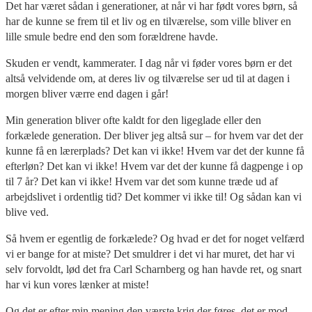
Det har været sådan i generationer, at når vi har født vores børn, så
har de kunne se frem til et liv og en tilværelse, som ville bliver en
lille smule bedre end den som forældrene havde.
Skuden er vendt, kammerater. I dag når vi føder vores børn er det
altså velvidende om, at deres liv og tilværelse ser ud til at dagen i
morgen bliver værre end dagen i går!
Min generation bliver ofte kaldt for den ligeglade eller den
forkælede generation. Der bliver jeg altså sur – for hvem var det der
kunne få en lærerplads? Det kan vi ikke! Hvem var det der kunne få
efterløn? Det kan vi ikke! Hvem var det der kunne få dagpenge i op
til 7 år? Det kan vi ikke! Hvem var det som kunne træde ud af
arbejdslivet i ordentlig tid? Det kommer vi ikke til! Og sådan kan vi
blive ved.
Så hvem er egentlig de forkælede? Og hvad er det for noget velfærd
vi er bange for at miste? Det smuldrer i det vi har muret, det har vi
selv forvoldt, lød det fra Carl Scharnberg og han havde ret, og snart
har vi kun vores lænker at miste!
Og det er efter min mening den værste krig der føres, det er mod