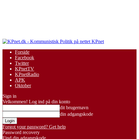
KPnet
Forside
Facebook
Twitter
KPnetTV
KPnetRadio
APK
Oktober
Sign in
Velkommen! Log ind på din konto
dit brugernavn
din adgangskode
Forgot your password? Get help
Password recovery
Find din adgangskode