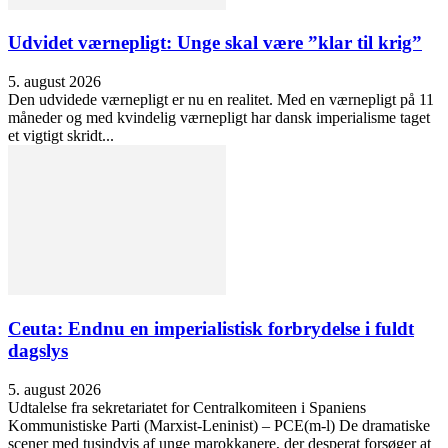
Udvidet værnepligt: Unge skal være ”klar til krig”
5. august 2026
Den udvidede værnepligt er nu en realitet. Med en værnepligt på 11
måneder og med kvindelig værnepligt har dansk imperialisme taget
et vigtigt skridt...
Ceuta: Endnu en imperialistisk forbrydelse i fuldt
dagslys
5. august 2026
Udtalelse fra sekretariatet for Centralkomiteen i Spaniens
Kommunistiske Parti (Marxist-Leninist) – PCE(m-l) De dramatiske
scener med tusindvis af unge marokkanere, der desperat forsøger at