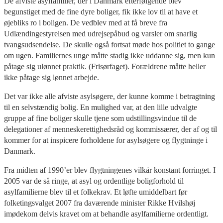
De afviste asylfamilier, der i Danmark efterfølgende blev
begunstiget med de fine dyre boliger, fik ikke lov til at have et
øjebliks ro i boligen. De vedblev med at få breve fra
Udlændingestyrelsen med udrejsepåbud og varsler om snarlig
tvangsudsendelse. De skulle også fortsat møde hos politiet to gange
om ugen. Familiernes unge måtte stadig ikke uddanne sig, men kun
påtage sig ulønnet praktik. (Frisørfaget). Forældrene måtte heller
ikke påtage sig lønnet arbejde.
Det var ikke alle afviste asylsøgere, der kunne komme i betragtning
til en selvstændig bolig. En mulighed var, at den lille udvalgte
gruppe af fine boliger skulle tjene som udstillingsvindue til de
delegationer af menneskerettighedsråd og kommissærer, der af og til
kommer for at inspicere forholdene for asylsøgere og flygtninge i
Danmark.
Fra midten af 1990’er blev flygtningenes vilkår konstant forringet. I
2005 var de så ringe, at asyl og ordentlige boligforhold til
asylfamilierne blev til et folkekrav. Et løfte umiddelbart før
folketingsvalget 2007 fra daværende minister Rikke Hvilshøj
imødekom delvis kravet om at behandle asylfamilierne ordentligt.