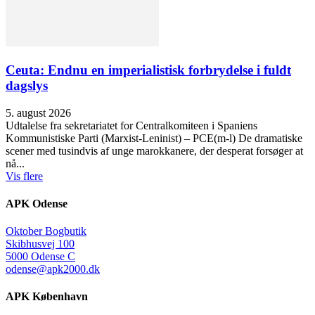
Ceuta: Endnu en imperialistisk forbrydelse i fuldt
dagslys
5. august 2026
Udtalelse fra sekretariatet for Centralkomiteen i Spaniens
Kommunistiske Parti (Marxist-Leninist) – PCE(m-l) De dramatiske
scener med tusindvis af unge marokkanere, der desperat forsøger at
nå...
Vis flere
APK Odense
Oktober Bogbutik
Skibhusvej 100
5000 Odense C
odense@apk2000.dk
APK København