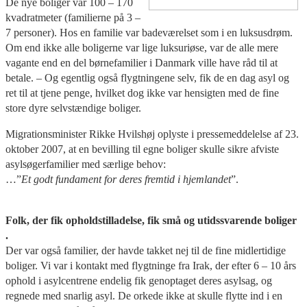
De nye boliger var 100 – 170
kvadratmeter (familierne på 3 –
7 personer). Hos en familie var badeværelset som i en luksusdrøm.
Om end ikke alle boligerne var lige luksuriøse, var de alle mere
vagante end en del børnefamilier i Danmark ville have råd til at
betale. – Og egentlig også flygtningene selv, fik de en dag asyl og
ret til at tjene penge, hvilket dog ikke var hensigten med de fine
store dyre selvstændige boliger.
Migrationsminister Rikke Hvilshøj oplyste i pressemeddelelse af 23.
oktober 2007, at en bevilling til egne boliger skulle sikre afviste
asylsøgerfamilier med særlige behov:
…”
Et godt fundament for deres fremtid i hjemlandet
”.
Folk, der fik opholdstilladelse, fik små og utidssvarende boliger
.
Der var også familier, der havde takket nej til de fine midlertidige
boliger. Vi var i kontakt med flygtninge fra Irak, der efter 6 – 10 års
ophold i asylcentrene endelig fik genoptaget deres asylsag, og
regnede med snarlig asyl. De orkede ikke at skulle flytte ind i en