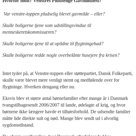
Hvorfor mon?
Venstres Pludselige Gavmildhed?
Var venstre-toppen pludselig blevet gavmilde – eller?
Skulle boligerne tjene som udstillingsvindue til
menneskeretskommissæren?
Skulle boligerne tjene til at opildne til flygtningehad?
Skulle boligerne redde nogle overbelånte husejere fra krisen?
Intet tyder på, at Venstre-toppen eller støttepartiet, Dansk Folkeparti,
skulle være blevet mere venligt stemt og medfølende over for
flygtninge. Hverken dengang eller nu.
Eksvis blev et større antal børnefamilier efter mange år i Danmark
tvangstilbagesendt 2006/2007 til lande, ødelagte af krig, og hvor
børnene ikke længere havde et tilhørsforhold. De udsendte familier
måtte lide direkte sult og nød. Mange blev sendt ud i alvorlig
sygdomstilstand.