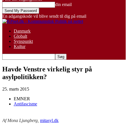
din email
En adgangskode vil blive sendt til dig på email
Danmark
Globalt
Synspunkt
Kultur
Havde Venstre virkelig styr på
asylpolitikken?
25. marts 2015
EMNER
Antifascisme
Af Mona Ljungberg,
mitasyl.dk