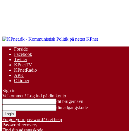
KPnet
Forside
Facebook
Twitter
KPnetTV
KPnetRadio
APK
Oktober
Sign in
Velkommen! Log ind på din konto
dit brugernavn
din adgangskode
Forgot your password? Get help
Password recovery
Find din adgangskode