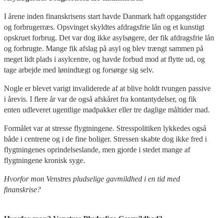
I årene inden finanskrisens start havde Danmark haft opgangstider
og forbrugerræs. Opsvinget skyldtes afdragsfrie lån og et kunstigt
opskruet forbrug. Det var dog ikke asylsøgere, der fik afdragsfrie lån
og forbrugte. Mange fik afslag på asyl og blev trængt sammen på
meget lidt plads i asylcentre, og havde forbud mod at flytte ud, og
tage arbejde med lønindtægt og forsørge sig selv.
Nogle er blevet varigt invaliderede af at blive holdt tvungen passive
i årevis. I flere år var de også afskåret fra kontantydelser, og fik
enten udleveret ugentlige madpakker eller tre daglige måltider mad.
Formålet var at stresse flygtningene. Stresspolitiken lykkedes også
både i centrene og i de fine boliger. Stressen skabte dog ikke fred i
flygtningenes oprindelseslande, men gjorde i stedet mange af
flygtningene kronisk syge.
Hvorfor mon Venstres pludselige gavmildhed i en tid med
finanskrise?