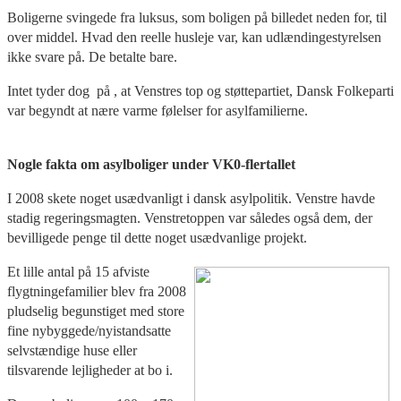
Boligerne svingede fra luksus, som boligen på billedet neden for, til
over middel. Hvad den reelle husleje var, kan udlændingestyrelsen
ikke svare på. De betalte bare.
Intet tyder dog på , at Venstres top og støttepartiet, Dansk Folkeparti
var begyndt at nære varme følelser for asylfamilierne.
Nogle fakta om asylboliger under VK0-flertallet
I 2008 skete noget usædvanligt i dansk asylpolitik. Venstre havde
stadig regeringsmagten. Venstretoppen var således også dem, der
bevilligede penge til dette noget usædvanlige projekt.
Et lille antal på 15 afviste
flygtningefamilier blev fra 2008
pludselig begunstiget med store
fine nybyggede/nyistandsatte
selvstændige huse eller
tilsvarende lejligheder at bo i.