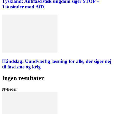
Tyskland: Antifascistisk ungdom siger STOP –
Titusinder mod AfD
Håndslag: Uundværlig læsning for alle, der siger nej
til fascisme og krig
Ingen resultater
Nyheder