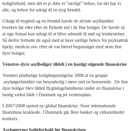
boligforhold, men det er jo ikke et ”særligt” behov, for det har vi
alle, og behov for udsigt til en tryg fremtid.
Udsigt til tryghed og en fremtid havde de afviste asylfamilier
hverken før eller efter de flyttede ind i de fine boliger. De havde så
at sige fortsat kun udsigt til at blive udsendt til nød og lemlæstelser.
Så derfor fortsatte de også med at have særlige behov for psykiatrisk
hjælp, medicin osv. efter de var blevet begunstiget med store fine
dyre boliger.
Venstres dyre asylboliger tildelt i en hastigt stigende finanskrise
Venstres pludselige boligbegunstigelse 2008 af en gruppe
asylsøgerfamilier var besynderlig i mere end en henseende. De fine
dyre boliger blev tildelt flygtningefamilierne under en finanskrise i
hastig vækst både i Danmark og på verdensplan.
I 2007/2008 opstod ny global finanskrise. Store internationale
finanshuse krakkede. I Danmark gik flere banker og virksomheder
konkurs.
Asylsøgernes boligforhold før finanskrisen