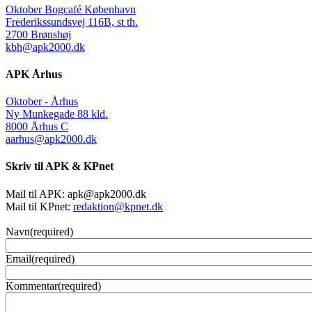
Oktober Bogcafé København
Frederikssundsvej 116B, st th.
2700 Brønshøj
kbh@apk2000.dk
APK Århus
Oktober - Århus
Ny Munkegade 88 kld.
8000 Århus C
aarhus@apk2000.dk
Skriv til APK & KPnet
Mail til APK:
apk@apk2000.dk
Mail til KPnet:
redaktion@kpnet.dk
Navn
(required)
Email
(required)
Kommentar
(required)