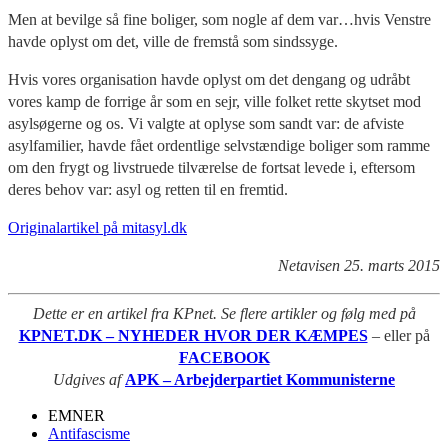
Men at bevilge så fine boliger, som nogle af dem var…hvis Venstre
havde oplyst om det, ville de fremstå som sindssyge.
Hvis vores organisation havde oplyst om det dengang og udråbt
vores kamp de forrige år som en sejr, ville folket rette skytset mod
asylsøgerne og os. Vi valgte at oplyse som sandt var: de afviste
asylfamilier, havde fået ordentlige selvstændige boliger som ramme
om den frygt og livstruede tilværelse de fortsat levede i, eftersom
deres behov var: asyl og retten til en fremtid.
Originalartikel på mitasyl.dk
Netavisen 25. marts 2015
Dette er en artikel fra KPnet. Se flere artikler og følg med på
KPNET.DK – NYHEDER HVOR DER KÆMPES
– eller på
FACEBOOK
Udgives af
APK – Arbejderpartiet Kommunisterne
EMNER
Antifascisme