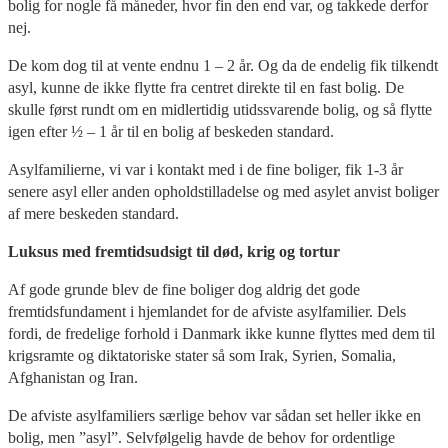
bolig for nogle få måneder, hvor fin den end var, og takkede derfor
nej.
De kom dog til at vente endnu 1 – 2 år. Og da de endelig fik tilkendt
asyl, kunne de ikke flytte fra centret direkte til en fast bolig. De
skulle først rundt om en midlertidig utidssvarende bolig, og så flytte
igen efter ½ – 1 år til en bolig af beskeden standard.
Asylfamilierne, vi var i kontakt med i de fine boliger, fik 1-3 år
senere asyl eller anden opholdstilladelse og med asylet anvist boliger
af mere beskeden standard.
Luksus med fremtidsudsigt til død, krig og tortur
Af gode grunde blev de fine boliger dog aldrig det gode
fremtidsfundament i hjemlandet for de afviste asylfamilier. Dels
fordi, de fredelige forhold i Danmark ikke kunne flyttes med dem til
krigsramte og diktatoriske stater så som Irak, Syrien, Somalia,
Afghanistan og Iran.
De afviste asylfamiliers særlige behov var sådan set heller ikke en
bolig, men ”asyl”. Selvfølgelig havde de behov for ordentlige