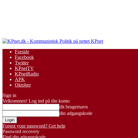
KPnet
Forside
Facebook
Twitter
KPnetTV
KPnetRadio
APK
Oktober
Sign in
Velkommen! Log ind på din konto
dit brugernavn
din adgangskode
Forgot your password? Get help
Password recovery
Find din adgangskode