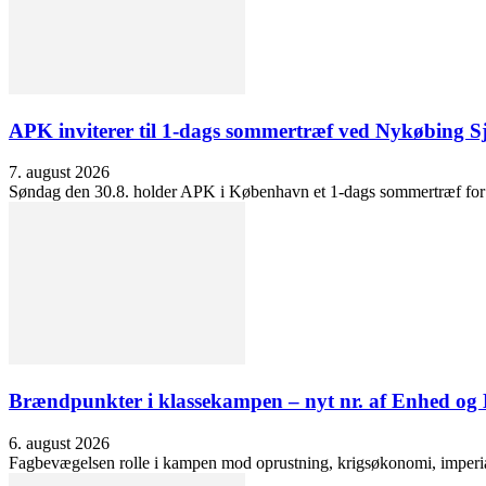
APK inviterer til 1-dags sommertræf ved Nykøbing S
7. august 2026
Søndag den 30.8. holder APK i København et 1-dags sommertræf for at 
Brændpunkter i klassekampen – nyt nr. af Enhed o
6. august 2026
Fagbevægelsen rolle i kampen mod oprustning, krigsøkonomi, imperialis