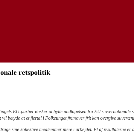
nale retspolitik
ingets EU-partier ønsker at bytte undtagelsen fra EU’s overnationale st
t vil betyde at et flertal i Folketinget fremover frit kan overgive suveræn
age sine kollektive medlemmer mere i arbejdet. Et af resultaterne er 