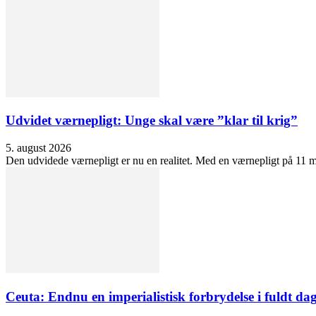
Udvidet værnepligt: Unge skal være ”klar til krig”
5. august 2026
Den udvidede værnepligt er nu en realitet. Med en værnepligt på 11 må
Ceuta: Endnu en imperialistisk forbrydelse i fuldt dag