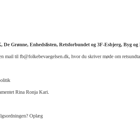
 De Grønne, Enhedslisten, Retsforbundet og 3F-Esbjerg, Byg o
t en mail til fb@folkebevaegelsen.dk, hvor du skriver møde om retsundta
olitik
mentet Rina Ronja Kari.
lvalgsordningen? Oplæg