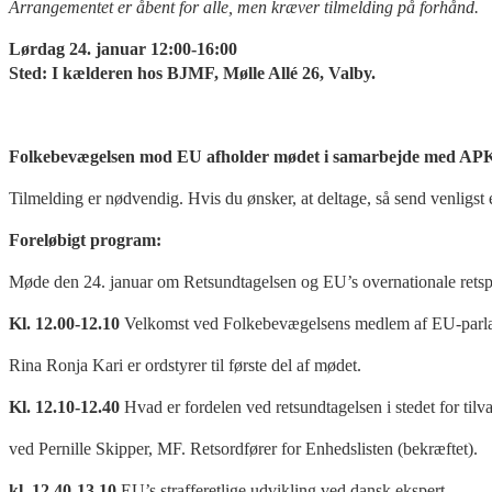
Arrangementet er åbent for alle, men kræver tilmelding på forhånd.
Lørdag 24. januar 12:00-16:00
Sted: I kælderen hos BJMF, Mølle Allé 26, Valby.
Folkebevægelsen mod EU afholder mødet i samarbejde med APK,
Tilmelding er nødvendig. Hvis du ønsker, at deltage, så send venligs
Foreløbigt program:
Møde den 24. januar om Retsundtagelsen og EU’s overnationale retsp
Kl. 12.00-12.10
Velkomst ved Folkebevægelsens medlem af EU-parla
Rina Ronja Kari er ordstyrer til første del af mødet.
Kl. 12.10-12.40
Hvad er fordelen ved retsundtagelsen i stedet for ti
ved Pernille Skipper, MF. Retsordfører for Enhedslisten (bekræftet).
kl. 12.40-13.10
EU’s strafferetlige udvikling ved dansk ekspert.