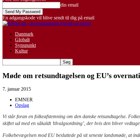
din email
En adgangskode vil blive sendt til dig på email
Danmark
Globalt
Synspunkt
Kultur
Møde om retsundtagelsen og EU’s overnatio
7. januar 2015
EMNER
Opslag
Vi står foran en folkeafstemning om den danske retsundtagelse. Folket
skiftet ud med en såkaldt ’tilvalgsordning’, der hvis den bliver vedtage
Folkebevægelsen mod EU besluttede på sit seneste landsmøde, at inddr