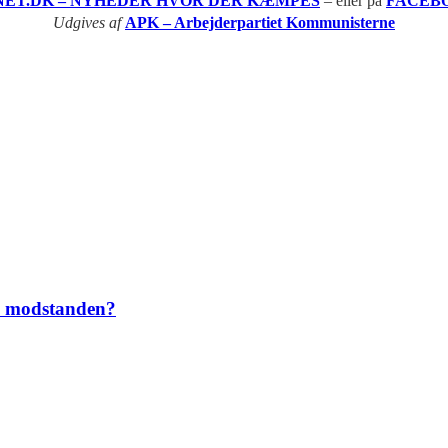
NET.DK – NYHEDER HVOR DER KÆMPES
– eller på
FACEB
Udgives af
APK – Arbejderpartiet Kommunisterne
i modstanden?