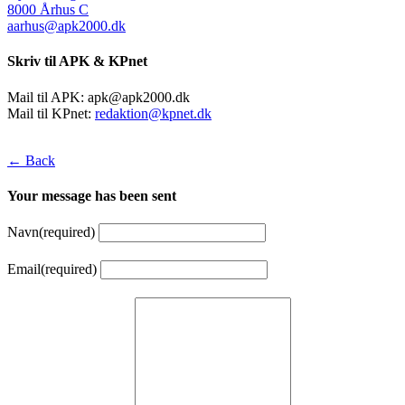
8000 Århus C
aarhus@apk2000.dk
Skriv til APK & KPnet
Mail til APK:
apk@apk2000.dk
Mail til KPnet:
redaktion@kpnet.dk
← Back
Your message has been sent
Navn
(required)
Email
(required)