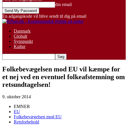
din email
En adgangskode vil blive sendt til dig på email
Danmark
Globalt
Synspunkt
Kultur
Folkebevægelsen mod EU vil kæmpe for
et nej ved en eventuel folkeafstemning om
retsundtagelsen!
9. oktober 2014
EMNER
EU
Folkebevægelsen mod EU
Retsforbehold