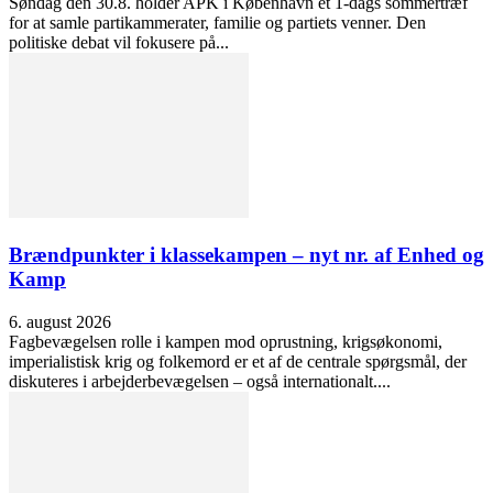
Søndag den 30.8. holder APK i København et 1-dags sommertræf
for at samle partikammerater, familie og partiets venner. Den
politiske debat vil fokusere på...
Brændpunkter i klassekampen – nyt nr. af Enhed og
Kamp
6. august 2026
Fagbevægelsen rolle i kampen mod oprustning, krigsøkonomi,
imperialistisk krig og folkemord er et af de centrale spørgsmål, der
diskuteres i arbejderbevægelsen – også internationalt....