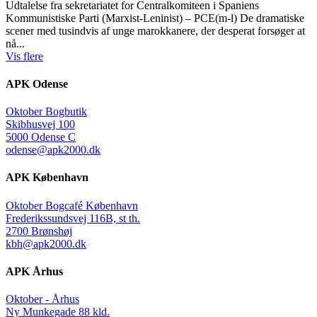
Udtalelse fra sekretariatet for Centralkomiteen i Spaniens
Kommunistiske Parti (Marxist-Leninist) – PCE(m-l) De dramatiske
scener med tusindvis af unge marokkanere, der desperat forsøger at
nå...
Vis flere
APK Odense
Oktober Bogbutik
Skibhusvej 100
5000 Odense C
odense@apk2000.dk
APK København
Oktober Bogcafé København
Frederikssundsvej 116B, st th.
2700 Brønshøj
kbh@apk2000.dk
APK Århus
Oktober - Århus
Ny Munkegade 88 kld.