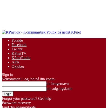
KPnet
Forside
Facebook
Twitter
KPnetTV
KPnetRadio
APK
Oktober
Sign in
Velkommen! Log ind på din konto
dit brugernavn
din adgangskode
Forgot your password? Get help
Password recovery
Find din adgangskode