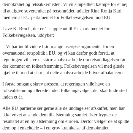
demokratiet og retssikkerheden. Vi vil simpelthen kæmpe for et nej
til at afgive suverænitet på retsområdet, udtaler Rina Ronja Kari,
medlem af EU-parlamentet for Folkebevægelsen mod EU.
Lave K. Broch, der er 1. suppleant til EU-parlamentet for
Folkebevægelsen, uddyber:
– Vi har indtil videre hørt mange useriøse argumenter for en
overnational retspolitik i EU, og vi kan derfor godt forstå, at
regeringen vil lave et større analysearbejde om retsundtagelsen før
der kommer en folkeafstemning. Folkebevægelsen vil med glæde
hjælpe til med at sikre, at dette analysearbejde bliver afbalanceret.
I første omgang skrev pressen, at regeringen ville have en
folkeafstemning allerede inden folketingsvalget, der skal finde sted
inden et år.
Alle EU-partierne ser gerne alle de undtagelser afskaffet, men har
ikke vovet at sende dem til afstemning samlet. Især frygter de
resultatet af en ny afstemning om euroen. Derfor vælger de at splitte
dem op i enkeltdele – i en grov krænkelse af demokratiet.