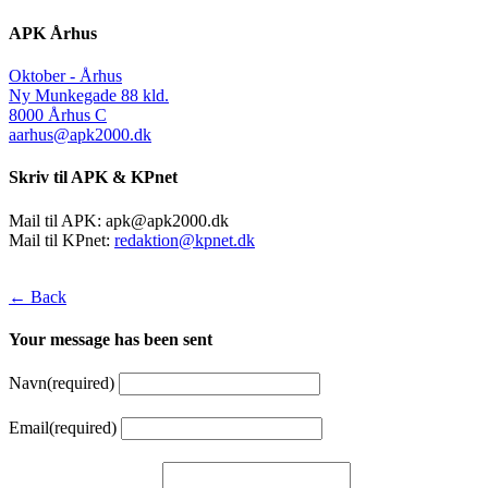
APK Århus
Oktober - Århus
Ny Munkegade 88 kld.
8000 Århus C
aarhus@apk2000.dk
Skriv til APK & KPnet
Mail til APK:
apk@apk2000.dk
Mail til KPnet:
redaktion@kpnet.dk
← Back
Your message has been sent
Navn
(required)
Email
(required)