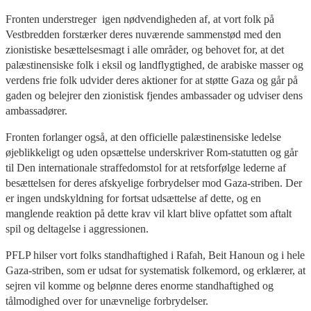
Fronten understreger igen nødvendigheden af, at vort folk på
Vestbredden forstærker deres nuværende sammenstød med den
zionistiske besættelsesmagt i alle områder, og behovet for, at det
palæstinensiske folk i eksil og landflygtighed, de arabiske masser og
verdens frie folk udvider deres aktioner for at støtte Gaza og går på
gaden og belejrer den zionistisk fjendes ambassader og udviser dens
ambassadører.
Fronten forlanger også, at den officielle palæstinensiske ledelse
øjeblikkeligt og uden opsættelse underskriver Rom-statutten og går
til Den internationale straffedomstol for at retsforfølge lederne af
besættelsen for deres afskyelige forbrydelser mod Gaza-striben. Der
er ingen undskyldning for fortsat udsættelse af dette, og en
manglende reaktion på dette krav vil klart blive opfattet som aftalt
spil og deltagelse i aggressionen.
PFLP hilser vort folks standhaftighed i Rafah, Beit Hanoun og i hele
Gaza-striben, som er udsat for systematisk folkemord, og erklærer, at
sejren vil komme og belønne deres enorme standhaftighed og
tålmodighed over for unævnelige forbrydelser.