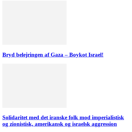
Bryd belejringen af Gaza – Boykot Israel!
Solidaritet med det iranske folk mod imperialistisk
og zionistisk, amerikansk og israelsk aggression