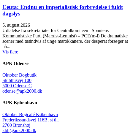
Ceuta: Endnu en imperialistisk forbrydelse i fuldt
dagslys
5. august 2026
Udtalelse fra sekretariatet for Centralkomiteen i Spaniens
Kommunistiske Parti (Marxist-Leninist) – PCE(m-l) De dramatiske
scener med tusindvis af unge marokkanere, der desperat forsøger at
nå...
Vis flere
APK Odense
Oktober Bogbutik
Skibhusvej 100
5000 Odense C
odense@apk2000.dk
APK København
Oktober Bogcafé København
Frederikssundsvej 116B, st th.
2700 Brønshøj
kbh@apk2000.dk