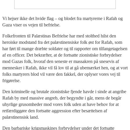
Vi hejser ikke det hvide flag – og blodet fra martyrerne i Rafah og
Gaza viser os vejen til befrielse.
Folkefronten til Palæstinas Befrielse har med stolthed hilst den
heroiske modstand fra det palæstinensiske folk øst for Rafah, som
har ført til mange dræbte soldater og til rapporter om tilfangetagelsen
af en officer. Det bekræfter, at de fortsatte zionistiske forbrydelser
mod Gazas folk, hvoraf den seneste er massakren på snesevis af
mennesker i Rafah, ikke vil få lov til at gå ubemærket hen, og at vort
folks martyrers blod vil være den fakkel, der oplyser vores vej til
frigørelse.
Den kriminelle og brutale zionistiske fjende havde i sinde at angribe
Rafah by med massive angreb, der begyndte i går, mens de begår
uhyrlige grusomheder mod vores folk uden at have behov for at
retfærdiggøre den fortsatte aggression efter besættelsen af
palæstinensisk land.
Den barbariske krigsmaskines forbrydelser under det fortsatte