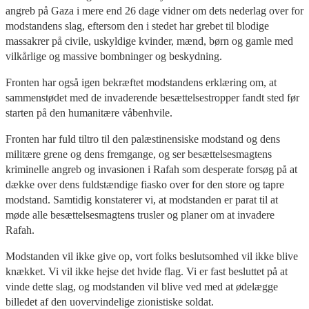
angreb på Gaza i mere end 26 dage vidner om dets nederlag over for
modstandens slag, eftersom den i stedet har grebet til blodige
massakrer på civile, uskyldige kvinder, mænd, børn og gamle med
vilkårlige og massive bombninger og beskydning.
Fronten har også igen bekræftet modstandens erklæring om, at
sammenstødet med de invaderende besættelsestropper fandt sted før
starten på den humanitære våbenhvile.
Fronten har fuld tiltro til den palæstinensiske modstand og dens
militære grene og dens fremgange, og ser besættelsesmagtens
kriminelle angreb og invasionen i Rafah som desperate forsøg på at
dække over dens fuldstændige fiasko over for den store og tapre
modstand. Samtidig konstaterer vi, at modstanden er parat til at
møde alle besættelsesmagtens trusler og planer om at invadere
Rafah.
Modstanden vil ikke give op, vort folks beslutsomhed vil ikke blive
knækket. Vi vil ikke hejse det hvide flag. Vi er fast besluttet på at
vinde dette slag, og modstanden vil blive ved med at ødelægge
billedet af den uovervindelige zionistiske soldat.