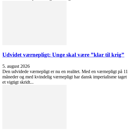
Udvidet værnepligt: Unge skal være ”klar til krig”
5. august 2026
Den udvidede værnepligt er nu en realitet. Med en værnepligt på 11
måneder og med kvindelig værnepligt har dansk imperialisme taget
et vigtigt skridt...