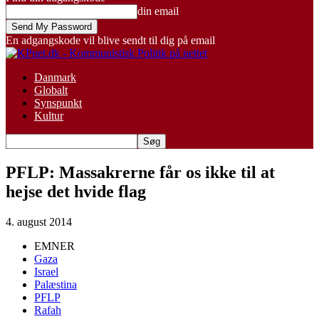
din email
En adgangskode vil blive sendt til dig på email
Danmark
Globalt
Synspunkt
Kultur
PFLP: Massakrerne får os ikke til at
hejse det hvide flag
4. august 2014
EMNER
Gaza
Israel
Palæstina
PFLP
Rafah