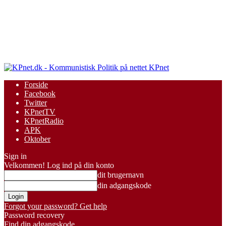
KPnet
Forside
Facebook
Twitter
KPnetTV
KPnetRadio
APK
Oktober
Sign in
Velkommen! Log ind på din konto
dit brugernavn
din adgangskode
Forgot your password? Get help
Password recovery
Find din adgangskode