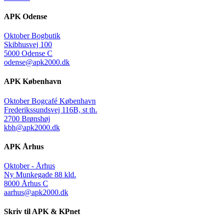
APK Odense
Oktober Bogbutik
Skibhusvej 100
5000 Odense C
odense@apk2000.dk
APK København
Oktober Bogcafé København
Frederikssundsvej 116B, st th.
2700 Brønshøj
kbh@apk2000.dk
APK Århus
Oktober - Århus
Ny Munkegade 88 kld.
8000 Århus C
aarhus@apk2000.dk
Skriv til APK & KPnet