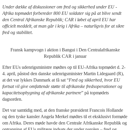
Under dække af diskussioner om fred og sikkerhed under EU -
Afrika topmødet forbereder 800 EU soldater sig på at blive sendt
den Central Afrikanske Republik; CAR i løbet af april EU har
officielt meddelt, at man går i krig i Afrika – naturligvis for at sikre
fred og stabilitet
.
Fransk kampvogn i aktion i Bangui i Den Centralafrikanske
Republik CAR i januar
Efter EUs udenrigsministre mødtes op til EU-Afrika topmødet d. 2-
4. april, påstod den danske udenrigsminister Martin Lidegaard (R),
at det var lykkes Danmark at få sat “
Fred og sikkerhed, hvor EU
fortsat vil give omfattende støtte til afrikanske fredsoperationer og
kapacitetsopbygning af afrikanske partnere
” på topmødets
dagsorden.
Det var samtidig med, at den franske præsident Francois Hollande
og den tyske kansler Angela Merkel mødtes til et eksklusivt formøde
om Afrika. Deres møde havde den Centrale Afrikanske Republik og
optrapning af EUs militære indsats der under parolen – fred og