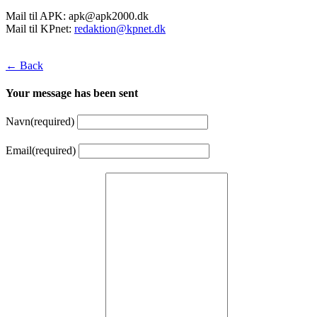
Mail til APK:
apk@apk2000.dk
Mail til KPnet:
redaktion@kpnet.dk
← Back
Your message has been sent
Navn
(required)
Email
(required)