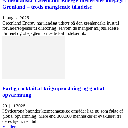
Amerikanske Greenland Energy forbereder oliejagt i
Grønland – trods manglende tilladelse
1. august 2026
Greenland Energy har ilandsat udstyr på den grønlandske kyst til
forundersøgelser til olieboring, selvom de mangler miljøtilladelse.
Firmaet og oliejagten har tætte forbindelser til...
Farlig cocktail af krigsoprustning og global
opvarmning
29. juli 2026
I Sydeuropa brænder kæmpemæssige områder lige nu som følge af
global opvarmning. Mere end 300.000 mennesker er evakueret fra
deres hjem, i en tid...
Vis flere