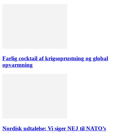
Farlig cocktail af krigsoprustning og global
opvarmning
Nordisk udtalelse: Vi siger NEJ til NATO’s