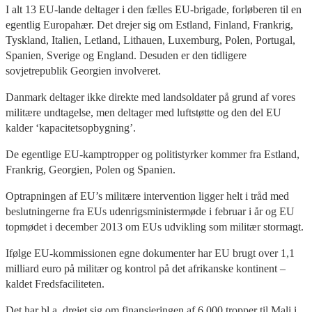
I alt 13 EU-lande deltager i den fælles EU-brigade, forløberen til en
egentlig Europahær. Det drejer sig om Estland, Finland, Frankrig,
Tyskland, Italien, Letland, Lithauen, Luxemburg, Polen, Portugal,
Spanien, Sverige og England. Desuden er den tidligere
sovjetrepublik Georgien involveret.
Danmark deltager ikke direkte med landsoldater på grund af vores
militære undtagelse, men deltager med luftstøtte og den del EU
kalder ‘kapacitetsopbygning’.
De egentlige EU-kamptropper og politistyrker kommer fra Estland,
Frankrig, Georgien, Polen og Spanien.
Optrapningen af EU’s militære intervention ligger helt i tråd med
beslutningerne fra EUs udenrigsministermøde i februar i år og EU
topmødet i december 2013 om EUs udvikling som militær stormagt.
Ifølge EU-kommissionen egne dokumenter har EU brugt over 1,1
milliard euro på militær og kontrol på det afrikanske kontinent –
kaldet Fredsfaciliteten.
Det har bl.a. drejet sig om finansieringen af 6.000 tropper til Mali i