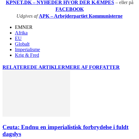
KPNET.DK – NYHEDER HVOR DER KÆMPES
– eller på
FACEBOOK
Udgives af
APK – Arbejderpartiet Kommunisterne
EMNER
Afrika
EU
Globalt
Imperialisme
Krig & Fred
RELATEREDE ARTIKLER
MERE AF FORFATTER
Ceuta: Endnu en imperialistisk forbrydelse i fuldt
dagslys