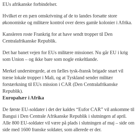
EUs afrikanske forbindelser.
Hvilket er en pæn omskrivning af de to landes forsatte store
økonomiske og militære kontrol over deres gamle kolonier i Afrika.
Kansleren roste Frankrig for at have sendt tropper til Den
Centralafrikanske Republik.
Det har banet vejen for EUs militære missioner. Nu går EU i krig
som Union – og ikke bare som nogle enkeltlande.
Merkel understregede, at en fælles tysk-fransk brigade snart vil
træne lokale tropper i Mali, og at Tyskland sender militær
forstærkning til EUs mission i CAR (Den Centralafrikanske
Republik).
Europahær i Afrika
De første EU-soldater i det der kaldes “Eufor CAR” vil ankomme til
Bangui i Den Centrale Afrikanske Republik i slutningen af april.
Alle 800 EU-soldater vil være på plads i slutningen af maj – side om
side med 1600 franske soldater, som allerede er der.