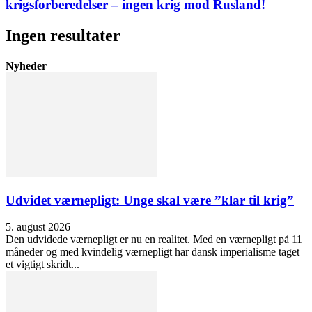
krigsforberedelser – ingen krig mod Rusland!
Ingen resultater
Nyheder
Udvidet værnepligt: Unge skal være ”klar til krig”
5. august 2026
Den udvidede værnepligt er nu en realitet. Med en værnepligt på 11
måneder og med kvindelig værnepligt har dansk imperialisme taget
et vigtigt skridt...