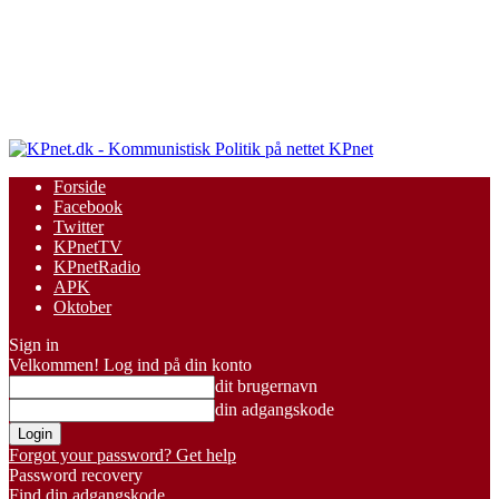
KPnet
Forside
Facebook
Twitter
KPnetTV
KPnetRadio
APK
Oktober
Sign in
Velkommen! Log ind på din konto
dit brugernavn
din adgangskode
Forgot your password? Get help
Password recovery
Find din adgangskode