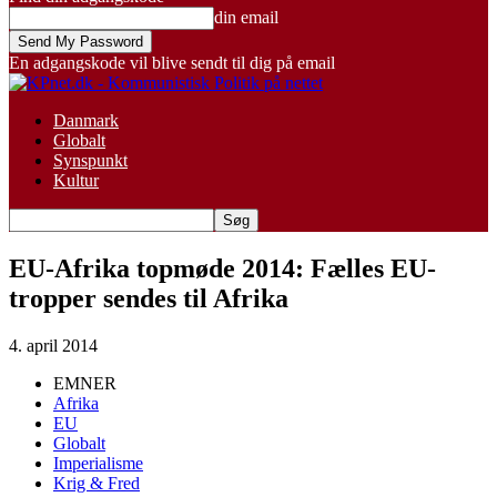
din email
En adgangskode vil blive sendt til dig på email
Danmark
Globalt
Synspunkt
Kultur
EU-Afrika topmøde 2014: Fælles EU-
tropper sendes til Afrika
4. april 2014
EMNER
Afrika
EU
Globalt
Imperialisme
Krig & Fred