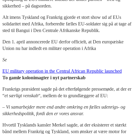
sikkerhed – på dagsorden.
Alt imens Tyskland og Frankrig gjorde et stort show ud af EUs
solidaritet med Afrika, forberedte fælles EU-soldater sig på at tage af
sted til Bangui i Den Centrale Afrikanske Republik.
Den 1. april annoncerede EU derfor officielt, at Den europæiske
Union nu har indledt en militær operation i Afrika
Se
EU military operation in the Central African Republic launched
To gamle kolonimagter i nyt partnerskab
Frankrigs præsident sagde på det efterfølgende pressemøde, at der er
“
et særligt venskab
“, mellem de to grundlæggere af EU:
– Vi samarbejder mere end andre omkring en fælles udenrigs- og
sikkerhedspolitik, fordi den er vores ansvar.
Hvortil Tysklands kansler Merkel sagde, at der eksisterer et stærkt
bånd mellem Frankrig og Tyskland, som ønsker at være motor for