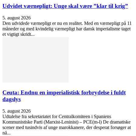
Udvidet værnepligt: Unge skal være ”klar til krig”
5. august 2026
Den udvidede værnepligt er nu en realitet. Med en værnepligt på 11
måneder og med kvindelig værnepligt har dansk imperialisme taget
et vigtigt skridt...
Ceuta: Endnu en imperialistisk forbrydelse i fuldt
dagslys
5. august 2026
Udtalelse fra sekretariatet for Centralkomiteen i Spaniens
Kommunistiske Parti (Marxist-Leninist) – PCE(m-l) De dramatiske
scener med tusindvis af unge marokkanere, der desperat forsøger at
nå...