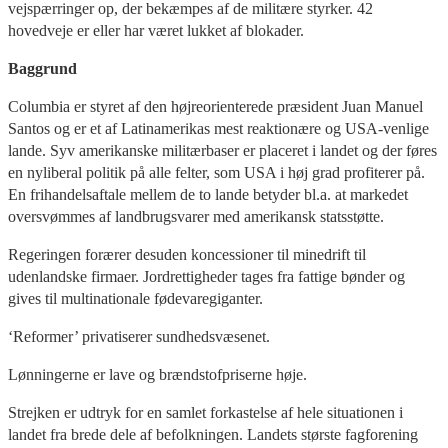
vejspærringer op, der bekæmpes af de militære styrker. 42
hovedveje er eller har været lukket af blokader.
Baggrund
Columbia er styret af den højreorienterede præsident Juan Manuel
Santos og er et af Latinamerikas mest reaktionære og USA-venlige
lande. Syv amerikanske militærbaser er placeret i landet og der føres
en nyliberal politik på alle felter, som USA i høj grad profiterer på.
En frihandelsaftale mellem de to lande betyder bl.a. at markedet
oversvømmes af landbrugsvarer med amerikansk statsstøtte.
Regeringen forærer desuden koncessioner til minedrift til
udenlandske firmaer. Jordrettigheder tages fra fattige bønder og
gives til multinationale fødevaregiganter.
‘Reformer’ privatiserer sundhedsvæsenet.
Lønningerne er lave og brændstofpriserne høje.
Strejken er udtryk for en samlet forkastelse af hele situationen i
landet fra brede dele af befolkningen. Landets største fagforening