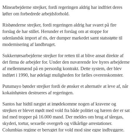
Minearbejderne strejker, fordi regeringen aldrig har indfriet deres
løfter om forbedrede arbejdsforhold.
Risbønderne strejker, fordi regeringen aldrig har svaret på fire
forslag de har stillet. Herunder et forslag om at stoppe for
udenlandsk import af ris, der dumper markedet samt statsstøtte til
modernisering af landbruget.
Sukkerrørsarbejderne strejker for retten til at blive ansat direkte af
det firma de arbejder for. Under den nuværende lov hyres arbejderne
af mellemmænd på en personlig kontrakt. Dette system, der blev
indført i 1990, har ødelagt muligheden for fælles overenskomster.
Putumayo bønder strejker fordi de ønsker et alternativ at leve af, når
kokainhøsten destrueres af regeringen.
Santos har hidtil nægtet at imødekomme nogen af kravene og
strejken er blevet mødt med vold fra både politiet og hæren der er sat
ind med tropper på 16.000 mand. Der meldes om brug af tåregas,
skyderi, tortur, sexuelle overgreb og vilkårlige arrestationer.
Columbias regime er berygtet for vold mod sine egne indbyggere.