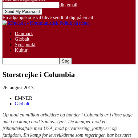
din email
En adgangskode vil blive sendt til dig på email
Danmark
Globalt
Synspunkt
Kultur
Storstrejke i Columbia
26. august 2013
EMNER
Globalt
Op mod en million arbejdere og bønder i Colombia er i disse dage
ude i en kamp mod Santos-styret. De kæmper mod en
frihandelsaftale med USA, mod privatisering, jordtyveri og
fattigdom. En kamp for levevilkårene som regeringen har besvaret