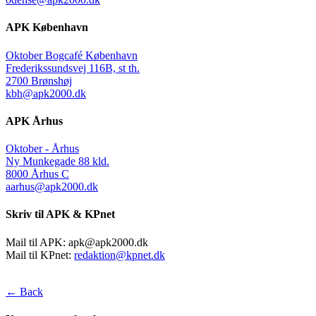
APK København
Oktober Bogcafé København
Frederikssundsvej 116B, st th.
2700 Brønshøj
kbh@apk2000.dk
APK Århus
Oktober - Århus
Ny Munkegade 88 kld.
8000 Århus C
aarhus@apk2000.dk
Skriv til APK & KPnet
Mail til APK:
apk@apk2000.dk
Mail til KPnet:
redaktion@kpnet.dk
← Back