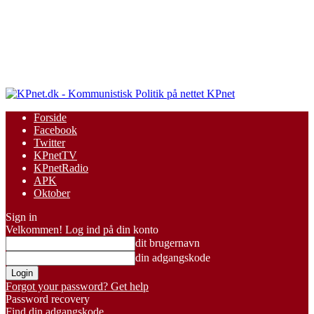
KPnet
Forside
Facebook
Twitter
KPnetTV
KPnetRadio
APK
Oktober
Sign in
Velkommen! Log ind på din konto
dit brugernavn
din adgangskode
Forgot your password? Get help
Password recovery
Find din adgangskode