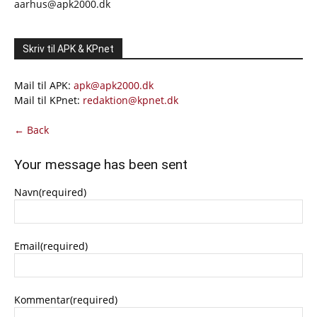
aarhus@apk2000.dk
Skriv til APK & KPnet
Mail til APK:
apk@apk2000.dk
Mail til KPnet:
redaktion@kpnet.dk
← Back
Your message has been sent
Navn
(required)
Email
(required)
Kommentar
(required)