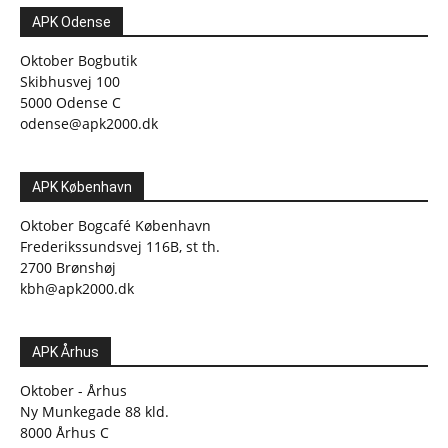
APK Odense
Oktober Bogbutik
Skibhusvej 100
5000 Odense C
odense@apk2000.dk
APK København
Oktober Bogcafé København
Frederikssundsvej 116B, st th.
2700 Brønshøj
kbh@apk2000.dk
APK Århus
Oktober - Århus
Ny Munkegade 88 kld.
8000 Århus C