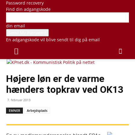
Password recovery
Find din adgangskode
din email
En adgangskode vil blive sendt til dig på email
Højere løn er de varme
hænders topkrav ved OK13
7. februar 2013
EMNER
Arbejdsplads