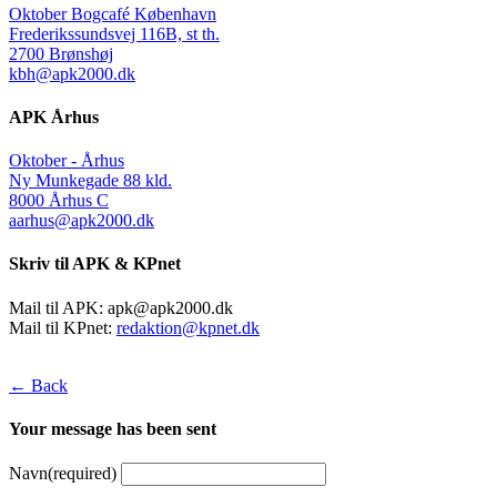
Oktober Bogcafé København
Frederikssundsvej 116B, st th.
2700 Brønshøj
kbh@apk2000.dk
APK Århus
Oktober - Århus
Ny Munkegade 88 kld.
8000 Århus C
aarhus@apk2000.dk
Skriv til APK & KPnet
Mail til APK:
apk@apk2000.dk
Mail til KPnet:
redaktion@kpnet.dk
← Back
Your message has been sent
Navn
(required)