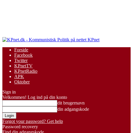
KPnet
Forside
Facebook
Twitter
KPnetTV
KPnetRadio
APK
Oktober
Sign in
Velkommen! Log ind på din konto
dit brugernavn
din adgangskode
Forgot your password? Get help
Password recovery
Find din adgangskode