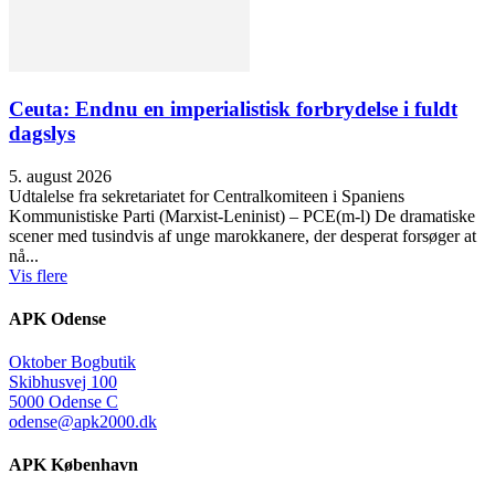
Ceuta: Endnu en imperialistisk forbrydelse i fuldt
dagslys
5. august 2026
Udtalelse fra sekretariatet for Centralkomiteen i Spaniens
Kommunistiske Parti (Marxist-Leninist) – PCE(m-l) De dramatiske
scener med tusindvis af unge marokkanere, der desperat forsøger at
nå...
Vis flere
APK Odense
Oktober Bogbutik
Skibhusvej 100
5000 Odense C
odense@apk2000.dk
APK København