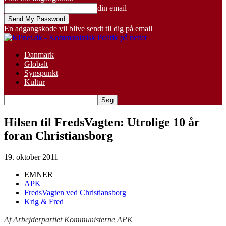
din email
En adgangskode vil blive sendt til dig på email
Danmark
Globalt
Synspunkt
Kultur
Hilsen til FredsVagten: Utrolige 10 år
foran Christiansborg
19. oktober 2011
EMNER
APK
FredsVagten ved Christiansborg
Krig & Fred
Af Arbejderpartiet Kommunisterne APK