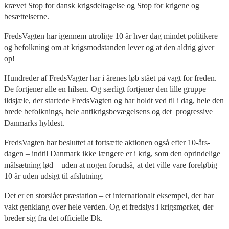
krævet Stop for dansk krigsdeltagelse og Stop for krigene og
besættelserne.
FredsVagten har igennem utrolige 10 år hver dag mindet politikere
og befolkning om at krigsmodstanden lever og at den aldrig giver
op!
Hundreder af FredsVagter har i årenes løb stået på vagt for freden.
De fortjener alle en hilsen. Og særligt fortjener den lille gruppe
ildsjæle, der startede FredsVagten og har holdt ved til i dag, hele den
brede befolknings, hele antikrigsbevægelsens og det progressive
Danmarks hyldest.
FredsVagten har besluttet at fortsætte aktionen også efter 10-års-
dagen – indtil Danmark ikke længere er i krig, som den oprindelige
målsætning lød – uden at nogen forudså, at det ville vare foreløbig
10 år uden udsigt til afslutning.
Det er en storslået præstation – et internationalt eksempel, der har
vakt genklang over hele verden. Og et fredslys i krigsmørket, der
breder sig fra det officielle Dk.