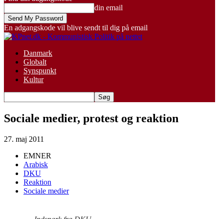
din email
En adgangskode vil blive sendt til dig på email
Danmark
Globalt
Synspunkt
Kultur
Sociale medier, protest og reaktion
27. maj 2011
EMNER
Arabisk
DKU
Reaktion
Sociale medier