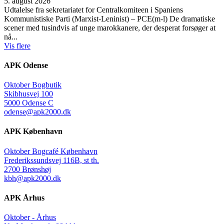
5. august 2026
Udtalelse fra sekretariatet for Centralkomiteen i Spaniens
Kommunistiske Parti (Marxist-Leninist) – PCE(m-l) De dramatiske
scener med tusindvis af unge marokkanere, der desperat forsøger at
nå...
Vis flere
APK Odense
Oktober Bogbutik
Skibhusvej 100
5000 Odense C
odense@apk2000.dk
APK København
Oktober Bogcafé København
Frederikssundsvej 116B, st th.
2700 Brønshøj
kbh@apk2000.dk
APK Århus
Oktober - Århus