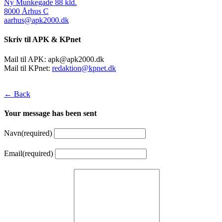
Ny Munkegade 88 kld.
8000 Århus C
aarhus@apk2000.dk
Skriv til APK & KPnet
Mail til APK:
apk@apk2000.dk
Mail til KPnet:
redaktion@kpnet.dk
← Back
Your message has been sent
Navn
(required)
Email
(required)