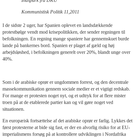
Indspark fra DKU
Kommunistisk Politik 11,2011
I de sidste 2 uger, har Spanien oplevet en landsdækkende
protestbølge vendt mod krisepolitikken, der sender regningen til
befolkningen. En regning mange spaniere har gennemskuet burde
lande på bankernes bord. Spanien er plaget af gæld og høj
arbejdsløshed, i befolkningen generelt over 20%, blandt unge over
40%.
Som i de arabiske oprør er ungdommen forrest, og den decentrale
massekommunikation gennem sociale medier er et vigtigt redskab.
For mange er protesten noget nyt, og et udtryk for at flere mister
troen på at de etablerede partier kan og vil gøre noget ved
situationen.
En europæisk fortsættelse af det arabiske oprør er farlig. Lykkes det
først protesterne at bide sig fast, er der en alvorlig risiko for at EU-
imperialismens forsøg på at kontrollere udviklingen i Nordafrika