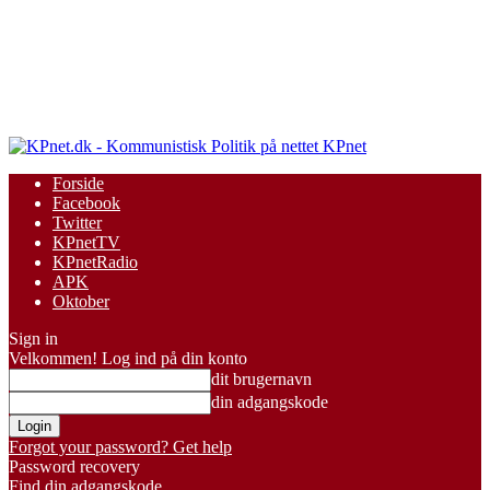
KPnet
Forside
Facebook
Twitter
KPnetTV
KPnetRadio
APK
Oktober
Sign in
Velkommen! Log ind på din konto
dit brugernavn
din adgangskode
Forgot your password? Get help
Password recovery
Find din adgangskode