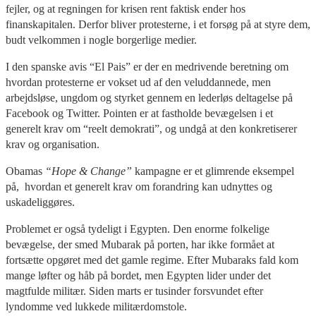
fejler, og at regningen for krisen rent faktisk ender hos
finanskapitalen. Derfor bliver protesterne, i et forsøg på at styre dem,
budt velkommen i nogle borgerlige medier.
I den spanske avis “El Pais” er der en medrivende beretning om
hvordan protesterne er vokset ud af den veluddannede, men
arbejdsløse, ungdom og styrket gennem en lederløs deltagelse på
Facebook og Twitter. Pointen er at fastholde bevægelsen i et
generelt krav om “reelt demokrati”, og undgå at den konkretiserer
krav og organisation.
Obamas
“Hope & Change”
kampagne er et glimrende eksempel
på, hvordan et generelt krav om forandring kan udnyttes og
uskadeliggøres.
Problemet er også tydeligt i Egypten. Den enorme folkelige
bevægelse, der smed Mubarak på porten, har ikke formået at
fortsætte opgøret med det gamle regime. Efter Mubaraks fald kom
mange løfter og håb på bordet, men Egypten lider under det
magtfulde militær. Siden marts er tusinder forsvundet efter
lyndomme ved lukkede militærdomstole.