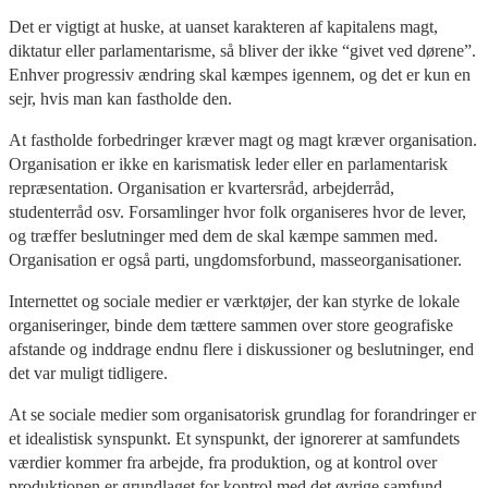
Det er vigtigt at huske, at uanset karakteren af kapitalens magt,
diktatur eller parlamentarisme, så bliver der ikke “givet ved dørene”.
Enhver progressiv ændring skal kæmpes igennem, og det er kun en
sejr, hvis man kan fastholde den.
At fastholde forbedringer kræver magt og magt kræver organisation.
Organisation er ikke en karismatisk leder eller en parlamentarisk
repræsentation. Organisation er kvartersråd, arbejderråd,
studenterråd osv. Forsamlinger hvor folk organiseres hvor de lever,
og træffer beslutninger med dem de skal kæmpe sammen med.
Organisation er også parti, ungdomsforbund, masseorganisationer.
Internettet og sociale medier er værktøjer, der kan styrke de lokale
organiseringer, binde dem tættere sammen over store geografiske
afstande og inddrage endnu flere i diskussioner og beslutninger, end
det var muligt tidligere.
At se sociale medier som organisatorisk grundlag for forandringer er
et idealistisk synspunkt. Et synspunkt, der ignorerer at samfundets
værdier kommer fra arbejde, fra produktion, og at kontrol over
produktionen er grundlaget for kontrol med det øvrige samfund.