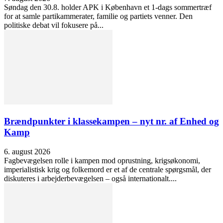
Søndag den 30.8. holder APK i København et 1-dags sommertræf
for at samle partikammerater, familie og partiets venner. Den
politiske debat vil fokusere på...
Brændpunkter i klassekampen – nyt nr. af Enhed og
Kamp
6. august 2026
Fagbevægelsen rolle i kampen mod oprustning, krigsøkonomi,
imperialistisk krig og folkemord er et af de centrale spørgsmål, der
diskuteres i arbejderbevægelsen – også internationalt....