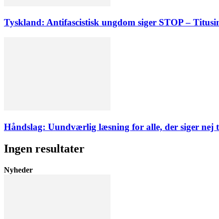
Tyskland: Antifascistisk ungdom siger STOP – Titus
Håndslag: Uundværlig læsning for alle, der siger nej t
Ingen resultater
Nyheder