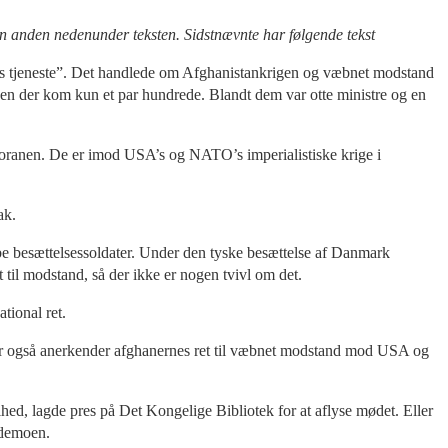
n anden nedenunder teksten. Sidstnævnte har følgende tekst
A’s tjeneste”. Det handlede om Afghanistankrigen og væbnet modstand
en der kom kun et par hundrede. Blandt dem var otte ministre og en
å koranen. De er imod USA’s og NATO’s imperialistiske krige i
ak.
æbe besættelsessoldater. Under den tyske besættelse af Danmark
 til modstand, så der ikke er nogen tvivl om det.
tional ret.
 der også anerkender afghanernes ret til væbnet modstand mod USA og
rihed, lagde pres på Det Kongelige Bibliotek for at aflyse mødet. Eller
r demoen.