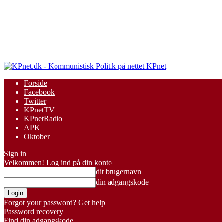
KPnet
Forside
Facebook
Twitter
KPnetTV
KPnetRadio
APK
Oktober
Sign in
Velkommen! Log ind på din konto
dit brugernavn
din adgangskode
Forgot your password? Get help
Password recovery
Find din adgangskode