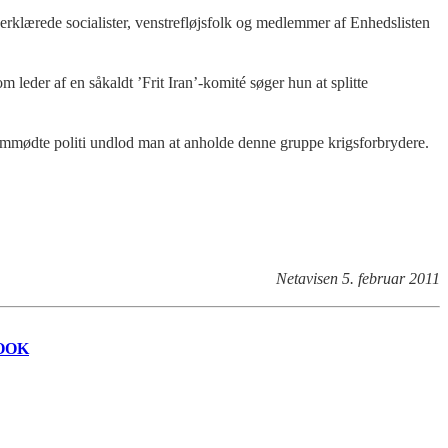
erklærede socialister, venstrefløjsfolk og medlemmer af Enhedslisten
leder af en såkaldt ’Frit Iran’-komité søger hun at splitte
remmødte politi undlod man at anholde denne gruppe krigsforbrydere.
Netavisen 5. februar 2011
OOK