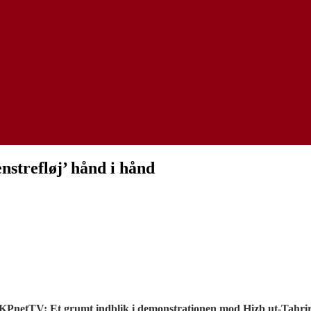
nstrefløj’ hånd i hånd
KPnetTV: Et grumt indblik i demonstrationen mod Hizb ut-Tahri