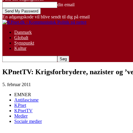
din email
En adgangskode vil blive sendt til dig på email
Danmark
Globalt
Synspunkt
Kultur
KPnetTV: Krigsforbrydere, nazister og ’ve
5. februar 2011
EMNER
Antifascisme
KPnet
KPnetTV
Medier
Sociale medier