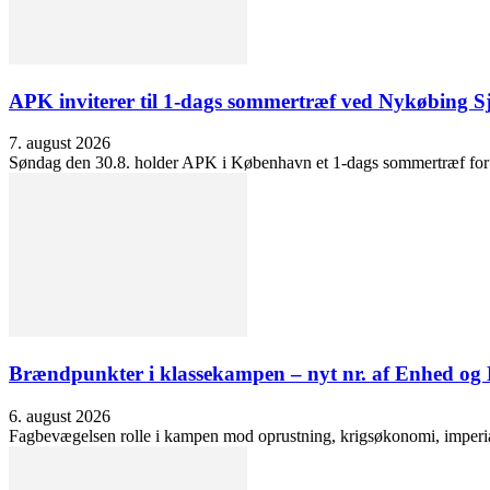
APK inviterer til 1-dags sommertræf ved Nykøbing S
7. august 2026
Søndag den 30.8. holder APK i København et 1-dags sommertræf for at 
Brændpunkter i klassekampen – nyt nr. af Enhed o
6. august 2026
Fagbevægelsen rolle i kampen mod oprustning, krigsøkonomi, imperialis