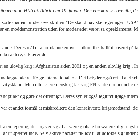
tionen mod Hizb ut-Tahrir den 19. januar. Den ene kan ses ovenfor, de
n sorte diamant under overskriften ”De skandinaviske regeringer i US
 har en moddemonstration uden for mødestedet været så opreklameret. M
e lande. Deres mål er at omdanne enhver nation til et kalifat baseret p
d besættere, erklærer de.
 en ulovlig krig i Afghanistan siden 2001 og en anden ulovlig krig i Ir
ndlæggende ret ifølge international lov. Det betyder også ret til at dr
ityskland. Men efter 2. verdenskrig fastslog FN så den principielle ret
andpunkt og gøre det offentligt. Deres syn er også legitimt ifølge interna
r, var et andet formål at miskreditere den konsekvente krigsmodstand,
a en regering, der bryster sig af at være globale forsvarere af ytringsf
ahrir spærret inde. Selv aktive nazister fik lov til at udfolde sig unde