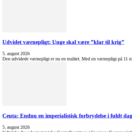
Udvidet værnepligt: Unge skal være ”klar til krig”
5. august 2026
Den udvidede værnepligt er nu en realitet. Med en værnepligt på 11 må
Ceuta: Endnu en imperialistisk forbrydelse i fuldt dag
5. august 2026