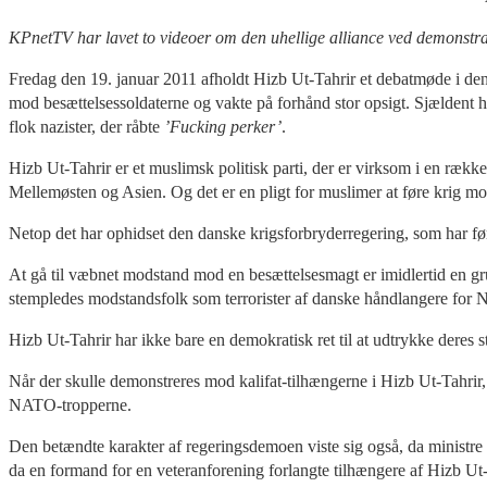
KPnetTV har lavet to videoer om den uhellige alliance ved demonstra
Fredag den 19. januar 2011 afholdt Hizb Ut-Tahrir et debatmøde i de
mod besættelsessoldaterne og vakte på forhånd stor opsigt. Sjældent
flok nazister, der råbte
’Fucking perker’
.
Hizb Ut-Tahrir er et muslimsk politisk parti, der er virksom i en rækk
Mellemøsten og Asien. Og det er en pligt for muslimer at føre krig mo
Netop det har ophidset den danske krigsforbryderregering, som har ført
At gå til væbnet modstand mod en besættelsesmagt er imidlertid en gru
stempledes modstandsfolk som terrorister af danske håndlangere for Naz
Hizb Ut-Tahrir har ikke bare en demokratisk ret til at udtrykke deres st
Når der skulle demonstreres mod kalifat-tilhængerne i Hizb Ut-Tahri
NATO-tropperne.
Den betændte karakter af regeringsdemoen viste sig også, da ministre fr
da en formand for en veteranforening forlangte tilhængere af Hizb Ut-T