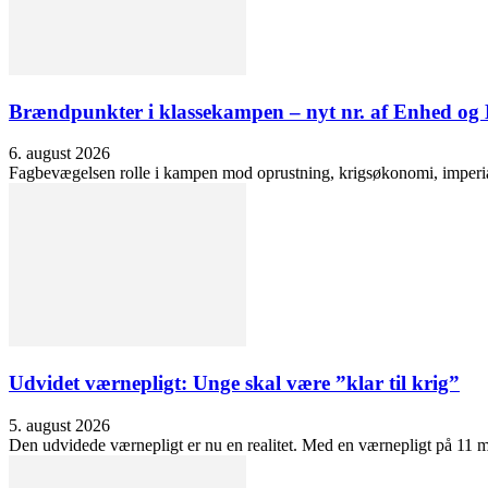
Brændpunkter i klassekampen – nyt nr. af Enhed o
6. august 2026
Fagbevægelsen rolle i kampen mod oprustning, krigsøkonomi, imperialis
Udvidet værnepligt: Unge skal være ”klar til krig”
5. august 2026
Den udvidede værnepligt er nu en realitet. Med en værnepligt på 11 må