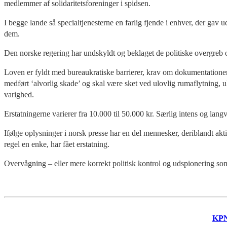
medlemmer af solidaritetsforeninger i spidsen.
I begge lande så specialtjenesterne en farlig fjende i enhver, der gav
dem.
Den norske regering har undskyldt og beklaget de politiske overgreb og
Loven er fyldt med bureaukratiske barrierer, krav om dokumentationer
medført ‘alvorlig skade’ og skal være sket ved ulovlig rumaflytning, 
varighed.
Erstatningerne varierer fra 10.000 til 50.000 kr. Særlig intens og la
Ifølge oplysninger i norsk presse har en del mennesker, deriblandt ak
regel en enke, har fået erstatning.
Overvågning – eller mere korrekt politisk kontrol og udspionering som
KP