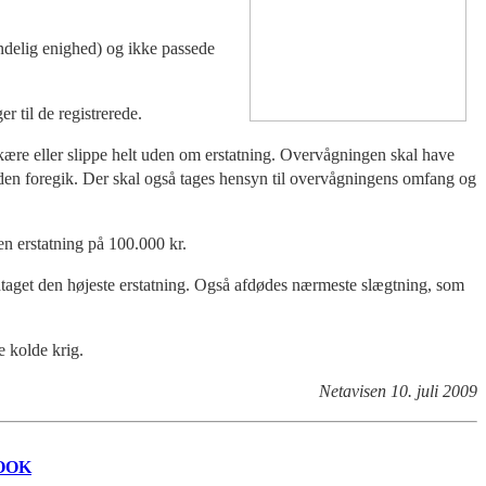
indelig enighed) og ikke passede
r til de registrerede.
kære eller slippe helt uden om erstatning. Overvågningen skal have
a den foregik. Der skal også tages hensyn til overvågningens omfang og
en erstatning på 100.000 kr.
odtaget den højeste erstatning. Også afdødes nærmeste slægtning, som
e kolde krig.
Netavisen 10. juli 2009
OOK