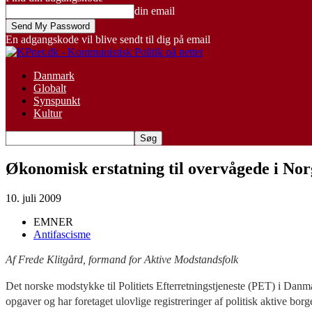
din email
En adgangskode vil blive sendt til dig på email
Danmark
Globalt
Synspunkt
Kultur
Økonomisk erstatning til overvågede i Nor
10. juli 2009
EMNER
Antifascisme
Af Frede Klitgård, formand for Aktive Modstandsfolk
Det norske modstykke til Politiets Efterretningstjeneste (PET) i Danm
opgaver og har foretaget ulovlige registreringer af politisk aktive bor