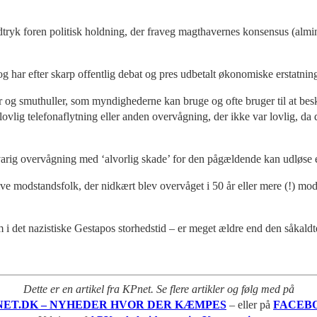
 udtryk foren politisk holdning, der fraveg magthavernes konsensus (alm
 har efter skarp offentlig debat og pres udbetalt økonomiske erstatninge
 og smuthuller, som myndighederne kan bruge og ofte bruger til at bes
ulovlig telefonaflytning eller anden overvågning, der ikke var lovlig, d
ngvarig overvågning med ‘alvorlig skade’ for den pågældende kan udløse 
tive modstandsfolk, der nidkært blev overvåget i 50 år eller mere (!) m
 i det nazistiske Gestapos storhedstid – er meget ældre end den såkaldt
Dette er en artikel fra KPnet. Se flere artikler og følg med på
NET.DK – NYHEDER HVOR DER KÆMPES
– eller på
FACEB