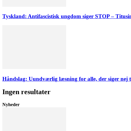
Tyskland: Antifascistisk ungdom siger STOP – Titus
Håndslag: Uundværlig læsning for alle, der siger nej t
Ingen resultater
Nyheder