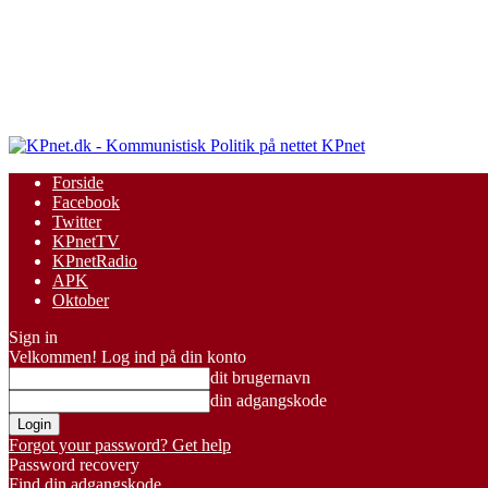
KPnet
Forside
Facebook
Twitter
KPnetTV
KPnetRadio
APK
Oktober
Sign in
Velkommen! Log ind på din konto
dit brugernavn
din adgangskode
Forgot your password? Get help
Password recovery
Find din adgangskode