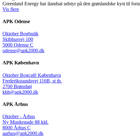
Greenland Energy har ilandsat udstyr på den grønlandske kyst til forund
Vis flere
APK Odense
Oktober Bogbutik
Skibhusvej 100
5000 Odense C
odense@apk2000.dk
APK København
Oktober Bogcafé København
Frederikssundsvej 116B, st th.
2700 Brønshøj
kbh@apk2000.dk
APK Århus
Oktober - Århus
Ny Munkegade 88 kld.
8000 Århus C
aarhus@apk2000.dk