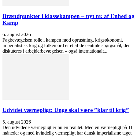
Brændpunkter i klassekampen – nyt nr. af Enhed og
Kamp
6. august 2026
Fagbevægelsen rolle i kampen mod oprustning, krigsøkonomi,
imperialistisk krig og folkemord er et af de centrale spørgsmål, der
diskuteres i arbejderbevægelsen – også internationalt....
Udvidet værnepligt: Unge skal være ”klar til krig”
5. august 2026
Den udvidede værnepligt er nu en realitet. Med en værnepligt på 11
måneder og med kvindelig værnepligt har dansk imperialisme taget