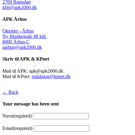
2700 Brønshøj
kbh@apk2000.dk
APK Århus
Oktober - Århus
Ny Munkegade 88 kld.
8000 Århus C
aarhus@apk2000.dk
Skriv til APK & KPnet
Mail til APK:
apk@apk2000.dk
Mail til KPnet:
redaktion@kpnet.dk
← Back
Your message has been sent
Navn
(required)
Email
(required)