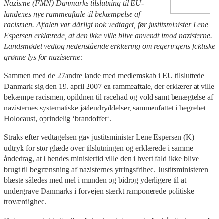
Nazisme (FMN) Danmarks tilslutning til EU-
landenes nye rammeaftale til bekæmpelse af
racismen. Aftalen var dårligt nok vedtaget, før justitsminister Lene
Espersen erklærede, at den ikke ville blive anvendt imod nazisterne.
Landsmødet vedtog nedenstående erklæring om regeringens faktiske
grønne lys for nazisterne:
Sammen med de 27andre lande med medlemskab i EU tilsluttede
Danmark sig den 19. april 2007 en rammeaftale, der erklærer at ville
bekæmpe racismen, opildnen til racehad og vold samt benægtelse af
nazisternes systematiske jødeudryddelser, sammenfattet i begre­bet
Holocaust, oprindelig ‘brandoffer’.
Straks efter vedtagelsen gav justitsminister Lene Espersen (K)
udtryk for stor glæde over tilslutningen og erklærede i samme
åndedrag, at i hendes ministertid ville den i hvert fald ikke blive
brugt til begrænsning af nazisternes ytringsfrihed. Justitsministeren
blæste således med mel i munden og bidrog yderligere til at
undergrave Danmarks i forvejen stærkt ramponerede politiske
troværdighed.