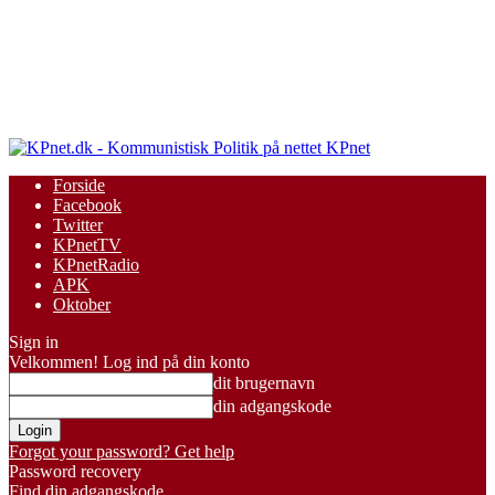
KPnet
Forside
Facebook
Twitter
KPnetTV
KPnetRadio
APK
Oktober
Sign in
Velkommen! Log ind på din konto
dit brugernavn
din adgangskode
Forgot your password? Get help
Password recovery
Find din adgangskode