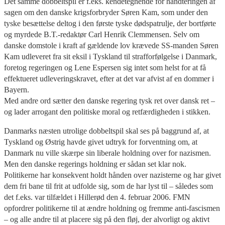
Det samme dobbeltspil er f.eks. kendetegnende for håndteringen af
sagen om den danske krigsforbryder Søren Kam, som under den
tyske besættelse deltog i den første tyske dødspatrulje, der bortførte
og myrdede B.T.-redaktør Carl Henrik Clemmensen. Selv om
danske domstole i kraft af gældende lov krævede SS-manden Søren
Kam udleveret fra sit eksil i Tyskland til strafforfølgelse i Danmark,
foretog regeringen og Lene Espersen sig intet som helst for at få
effektueret udleveringskravet, efter at det var afvist af en dommer i
Bayern.
Med andre ord sætter den danske regering tysk ret over dansk ret –
og lader arrogant den politiske moral og retfærdigheden i stikken.
Danmarks næsten utrolige dobbeltspil skal ses på baggrund af, at
Tyskland og Østrig havde givet udtryk for forventning om, at
Danmark nu ville skærpe sin liberale holdning over for nazismen.
Men den danske regerings holdning er sådan set klar nok.
Politikerne har konsekvent holdt hånden over nazisterne og har givet
dem fri bane til frit at udfolde sig, som de har lyst til – således som
det f.eks. var tilfældet i Hillerød den 4. februar 2006. FMN
opfordrer politikerne til at ændre holdning og fremme anti-fascismen
– og alle andre til at placere sig på den fløj, der alvorligt og aktivt