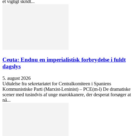
et vigtigt skridt...
Ceuta: Endnu en imperialistisk forbrydelse i fuldt
dagslys
5. august 2026
Udtalelse fra sekretariatet for Centralkomiteen i Spaniens
Kommunistiske Parti (Marxist-Leninist) – PCE(m-l) De dramatiske
scener med tusindvis af unge marokkanere, der desperat forsøger at
nå...