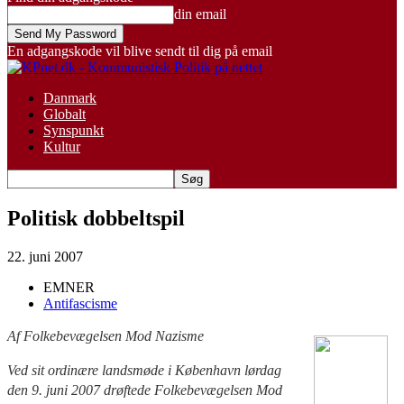
din email
En adgangskode vil blive sendt til dig på email
Danmark
Globalt
Synspunkt
Kultur
Politisk dobbeltspil
22. juni 2007
EMNER
Antifascisme
Af Folkebevægelsen Mod Nazisme
Ved sit ordinære landsmøde i København lørdag
den 9. juni 2007 drøf
tede Folkebevægelsen Mod