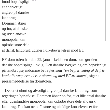
imod bopælspligt
er et alvorligt
angreb på danske
landbrug.
Dommen åbner
op for, at danske
og udenlandske
monopoler kan
opkøbe store dele
af dansk landbrug, udtaler Folkebevægelsen mod EU
EF-domstolen har den 25. januar fældet en dom, som gør den
danske bopælspligt ulovlig. Den danske lovgivning om bopælspligt
på landbrugsejendomme betragtes som
”en begrænsning af de frie
kapitalbevægelser, der er uforenelig med EF-traktaten
”, siger en
pressemeddelelse fra domstolen.
– Det er et uhørt og alvorligt angreb på danske landbrug, som
regeringen bør afvise. Dommen åbner op for, at et lille antal danske
eller udenlandske monopoler kan opkøbe store dele af dansk
landbrug. Det kan nemt få store og uheldige konsekvenser for