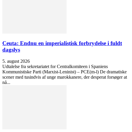
Ceuta: Endnu en imperialistisk forbrydelse i fuldt
dagslys
5. august 2026
Udtalelse fra sekretariatet for Centralkomiteen i Spaniens
Kommunistiske Parti (Marxist-Leninist) – PCE(m-l) De dramatiske
scener med tusindvis af unge marokkanere, der desperat forsøger at
nå...