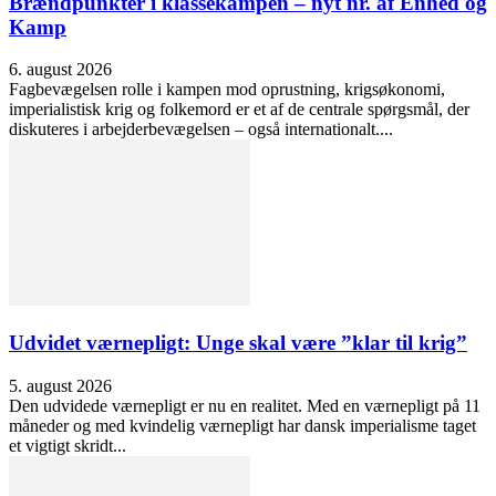
Brændpunkter i klassekampen – nyt nr. af Enhed og
Kamp
6. august 2026
Fagbevægelsen rolle i kampen mod oprustning, krigsøkonomi,
imperialistisk krig og folkemord er et af de centrale spørgsmål, der
diskuteres i arbejderbevægelsen – også internationalt....
Udvidet værnepligt: Unge skal være ”klar til krig”
5. august 2026
Den udvidede værnepligt er nu en realitet. Med en værnepligt på 11
måneder og med kvindelig værnepligt har dansk imperialisme taget
et vigtigt skridt...