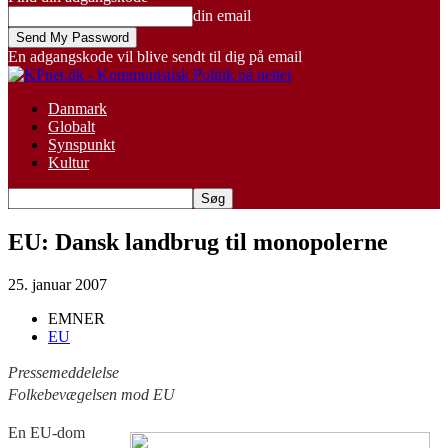
din email
En adgangskode vil blive sendt til dig på email
Danmark
Globalt
Synspunkt
Kultur
EU: Dansk landbrug til monopolerne
25. januar 2007
EMNER
EU
Pressemeddelelse
Folkebevægelsen mod EU
En EU-dom