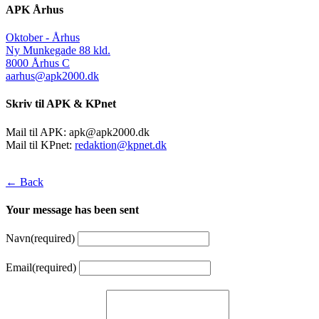
APK Århus
Oktober - Århus
Ny Munkegade 88 kld.
8000 Århus C
aarhus@apk2000.dk
Skriv til APK & KPnet
Mail til APK:
apk@apk2000.dk
Mail til KPnet:
redaktion@kpnet.dk
← Back
Your message has been sent
Navn
(required)
Email
(required)