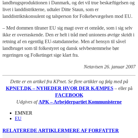
landbrugsproduktionen i Danmark, og det vil true beskæftigelsen og
livet i landdistrikterne, udtaler Ditte Staun, som er
landdistriktskonsulent og talsperson for Folkebevægelsen mod EU.
– Med dommen tilraner EU sig magt over et område, som i sig selv
ikke er overraskende. Den er helt i tråd med unionens øvrige skridt i
retning af en egentlig EU-statsdannelse. Men af hensyn til såvel
landbruget som til folkestyret og dansk selvbestemmelse bør
regeringen og Folketinget sige klart fra.
Netavisen 26. januar 2007
Dette er en artikel fra KPnet. Se flere artikler og følg med på
KPNET.DK – NYHEDER HVOR DER KÆMPES
– eller på
FACEBOOK
Udgives af
APK – Arbejderpartiet Kommunisterne
EMNER
EU
RELATEREDE ARTIKLER
MERE AF FORFATTER