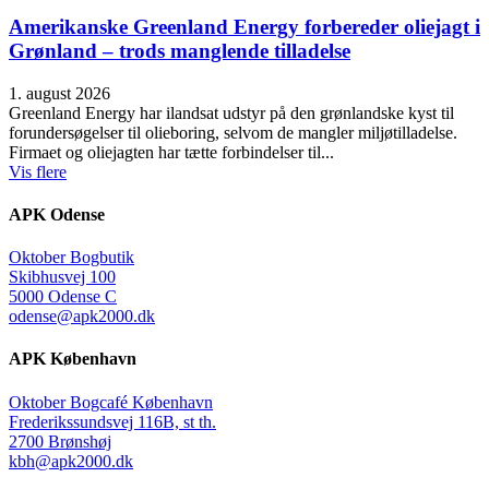
Amerikanske Greenland Energy forbereder oliejagt i
Grønland – trods manglende tilladelse
1. august 2026
Greenland Energy har ilandsat udstyr på den grønlandske kyst til
forundersøgelser til olieboring, selvom de mangler miljøtilladelse.
Firmaet og oliejagten har tætte forbindelser til...
Vis flere
APK Odense
Oktober Bogbutik
Skibhusvej 100
5000 Odense C
odense@apk2000.dk
APK København
Oktober Bogcafé København
Frederikssundsvej 116B, st th.
2700 Brønshøj
kbh@apk2000.dk