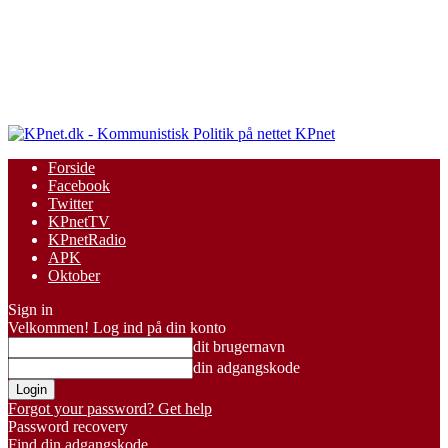
KPnet
Forside
Facebook
Twitter
KPnetTV
KPnetRadio
APK
Oktober
Sign in
Velkommen! Log ind på din konto
dit brugernavn
din adgangskode
Forgot your password? Get help
Password recovery
Find din adgangskode