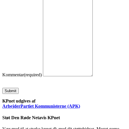
Kommentar
(required)
Submit
KPnet udgives af
ArbejderPartiet Kommunisterne (APK)
Støt Den Røde Netavis KPnet
Vær med til at styrke kpnet.dk med dit støttebidrag. Meget gerne