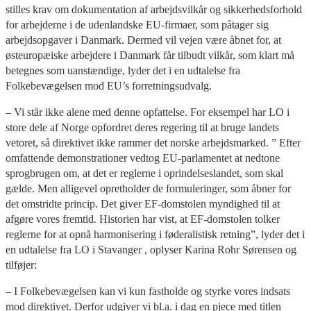
stilles krav om dokumentation af arbejdsvilkår og sikkerhedsforhold
for arbejderne i de udenlandske EU-firmaer, som påtager sig
arbejdsopgaver i Danmark. Dermed vil vejen være åbnet for, at
østeuropæiske arbejdere i Danmark får tilbudt vilkår, som klart må
betegnes som uanstændige, lyder det i en udtalelse fra
Folkebevægelsen mod EU’s forretningsudvalg.
– Vi står ikke alene med denne opfattelse. For eksempel har LO i
store dele af Norge opfordret deres regering til at bruge landets
vetoret, så direktivet ikke rammer det norske arbejdsmarked. ” Efter
omfattende demonstrationer vedtog EU-parlamentet at nedtone
sprogbrugen om, at det er reglerne i oprindelseslandet, som skal
gælde. Men alligevel opretholder de formuleringer, som åbner for
det omstridte princip. Det giver EF-domstolen myndighed til at
afgøre vores fremtid. Historien har vist, at EF-domstolen tolker
reglerne for at opnå harmonisering i føderalistisk retning”, lyder det i
en udtalelse fra LO i Stavanger , oplyser Karina Rohr Sørensen og
tilføjer:
– I Folkebevægelsen kan vi kun fastholde og styrke vores indsats
mod direktivet. Derfor udgiver vi bl.a. i dag en pjece med titlen