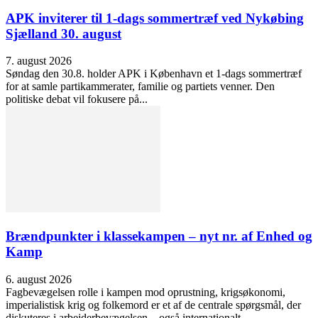
APK inviterer til 1-dags sommertræf ved Nykøbing
Sjælland 30. august
7. august 2026
Søndag den 30.8. holder APK i København et 1-dags sommertræf
for at samle partikammerater, familie og partiets venner. Den
politiske debat vil fokusere på...
Brændpunkter i klassekampen – nyt nr. af Enhed og
Kamp
6. august 2026
Fagbevægelsen rolle i kampen mod oprustning, krigsøkonomi,
imperialistisk krig og folkemord er et af de centrale spørgsmål, der
diskuteres i arbejderbevægelsen – også internationalt....