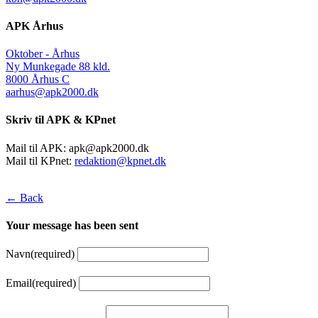
APK Århus
Oktober - Århus
Ny Munkegade 88 kld.
8000 Århus C
aarhus@apk2000.dk
Skriv til APK & KPnet
Mail til APK:
apk@apk2000.dk
Mail til KPnet:
redaktion@kpnet.dk
← Back
Your message has been sent
Navn
(required)
Email
(required)