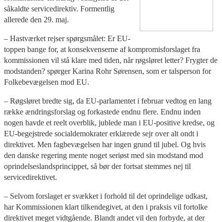
såkaldte servicedirektiv. Formentlig
allerede den 29. maj.
– Hastværket rejser spørgsmålet: Er EU-
toppen bange for, at konsekvenserne af kompromisforslaget fra
kommissionen vil stå klare med tiden, når røgsløret letter? Frygter de
modstanden? spørger Karina Rohr Sørensen, som er talsperson for
Folkebevægelsen mod EU.
– Røgsløret bredte sig, da EU-parlamentet i februar vedtog en lang
række ændringsforslag og forkastede endnu flere. Endnu inden
nogen havde et reelt overblik, jublede man i EU-positive kredse, og
EU-begejstrede socialdemokrater erklærede sejr over alt ondt i
direktivet. Men fagbevægelsen har ingen grund til jubel. Og hvis
den danske regering mente noget seriøst med sin modstand mod
oprindelseslandsprincippet, så bør der fortsat stemmes nej til
servicedirektivet.
– Selvom forslaget er svækket i forhold til det oprindelige udkast,
har Kommissionen klart tilkendegivet, at den i praksis vil fortolke
direktivet meget vidtgående. Blandt andet vil den forbyde, at der