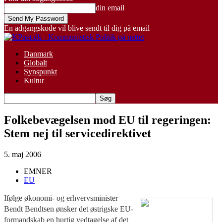
din email
En adgangskode vil blive sendt til dig på email
Danmark
Globalt
Synspunkt
Kultur
Folkebevægelsen mod EU til regeringen:
Stem nej til servicedirektivet
5. maj 2006
EMNER
EU
Ifølge økonomi- og erhvervsminister
Bendt Bendtsen ønsker det østrigske EU-
formandskab en hurtig vedtagelse af det