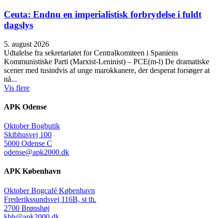
Ceuta: Endnu en imperialistisk forbrydelse i fuldt
dagslys
5. august 2026
Udtalelse fra sekretariatet for Centralkomiteen i Spaniens
Kommunistiske Parti (Marxist-Leninist) – PCE(m-l) De dramatiske
scener med tusindvis af unge marokkanere, der desperat forsøger at
nå...
Vis flere
APK Odense
Oktober Bogbutik
Skibhusvej 100
5000 Odense C
odense@apk2000.dk
APK København
Oktober Bogcafé København
Frederikssundsvej 116B, st th.
2700 Brønshøj
kbh@apk2000.dk