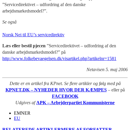
”Servicedirektivet – udfordring af den danske
arbejdsmarkedsmodel?”.
Se også
Norsk Nei til EU’s servicedirektiv
Læs eller bestil pjecen
”Servicedirektivet – udfordring af den
danske arbejdsmarkedsmodel?” på
http://www.folkebevaegelsen.dk/visartikel.php?artikelnr=1581
Netavisen 5. maj 2006
Dette er en artikel fra KPnet. Se flere artikler og følg med på
KPNET.DK – NYHEDER HVOR DER KÆMPES
– eller på
FACEBOOK
Udgives af
APK – Arbejderpartiet Kommunisterne
EMNER
EU
RELATEREDE ARTIKLER
MERE AF FORFATTER