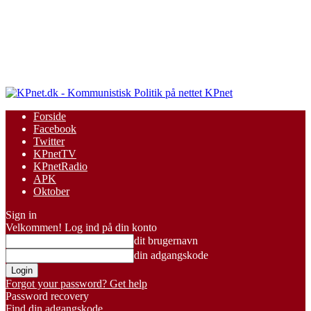
KPnet
Forside
Facebook
Twitter
KPnetTV
KPnetRadio
APK
Oktober
Sign in
Velkommen! Log ind på din konto
dit brugernavn
din adgangskode
Forgot your password? Get help
Password recovery
Find din adgangskode