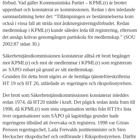
förbud. Vad gäller Kommunistiska Partiet – KPML(r) är brottet
uppenbart och konstaterat av kommissionen. Redan i den inledande
sammanfattning heter det: “Tillämpningen av bestämmelserna kom
också i vissa fall att strida mot åsiktsregistreringsförbudet. Redan
medlemskap i KPML(r) kunde således leda till registrering, eftersom
det ansågs krävas genomgången partiskola för medlemskap.” (SOU
2002:87 sidan 30.)
Säkerhetstjänstkommissionen konstaterar alltså ett brott begånget
mot KPML(r) och mot de medlemmar i KPML(r) som registrerats
av SÄPO enbart på grund av sitt medlemskap.
Grunden för detta brott utgörs av de hemliga tjänsteföreskrifterna
HT 19 och HT 20, utfärdade av regeringen och rikspolisstyrelsen.
Det brott som Säkerhetstjänstkommissionen konstaterar inleddes
redan 1974, då HT20 trädde i kraft. Det pågick sedan ända fram till
1998, då KPML(r) som sista organisation ströks från HT19:s lista
över organisationer som SÄPO på lagstridiga grunder hade
regeringens tillstånd att övervaka och registrera. 1998 var Göran
Persson regeringschef, Laila Freivalds justitieminister och Sten
Heckscher rikspolischef och ordförande i Rikspolisstyrelsen. Därför