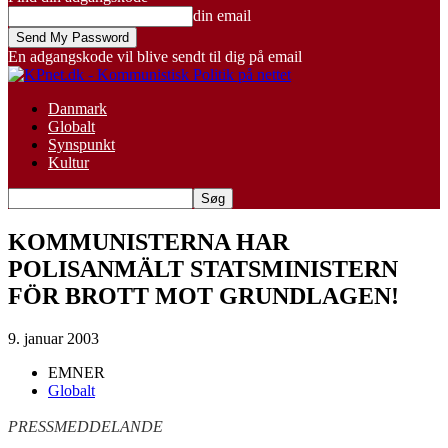
din email
En adgangskode vil blive sendt til dig på email
Danmark
Globalt
Synspunkt
Kultur
KOMMUNISTERNA HAR
POLISANMÄLT STATSMINISTERN
FÖR BROTT MOT GRUNDLAGEN!
9. januar 2003
EMNER
Globalt
PRESSMEDDELANDE