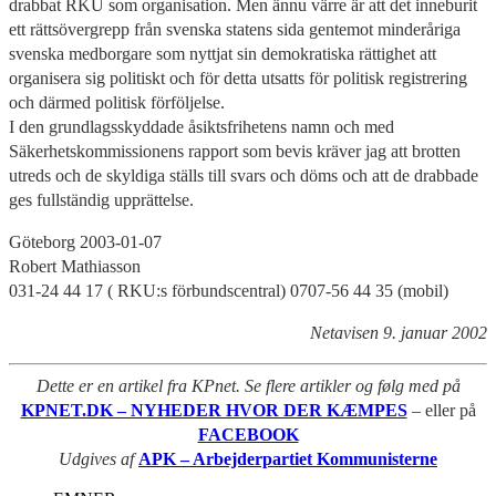
drabbat RKU som organisation. Men ännu värre är att det inneburit
ett rättsövergrepp från svenska statens sida gentemot minderåriga
svenska medborgare som nyttjat sin demokratiska rättighet att
organisera sig politiskt och för detta utsatts för politisk registrering
och därmed politisk förföljelse.
I den grundlagsskyddade åsiktsfrihetens namn och med
Säkerhetskommissionens rapport som bevis kräver jag att brotten
utreds och de skyldiga ställs till svars och döms och att de drabbade
ges fullständig upprättelse.
Göteborg 2003-01-07
Robert Mathiasson
031-24 44 17 ( RKU:s förbundscentral) 0707-56 44 35 (mobil)
Netavisen 9. januar 2002
Dette er en artikel fra KPnet. Se flere artikler og følg med på
KPNET.DK – NYHEDER HVOR DER KÆMPES
– eller på
FACEBOOK
Udgives af
APK – Arbejderpartiet Kommunisterne