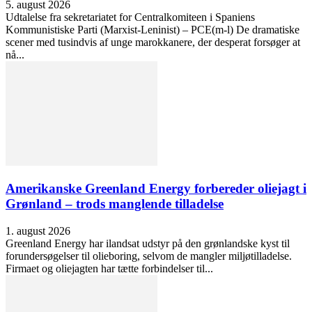
5. august 2026
Udtalelse fra sekretariatet for Centralkomiteen i Spaniens
Kommunistiske Parti (Marxist-Leninist) – PCE(m-l) De dramatiske
scener med tusindvis af unge marokkanere, der desperat forsøger at
nå...
Amerikanske Greenland Energy forbereder oliejagt i
Grønland – trods manglende tilladelse
1. august 2026
Greenland Energy har ilandsat udstyr på den grønlandske kyst til
forundersøgelser til olieboring, selvom de mangler miljøtilladelse.
Firmaet og oliejagten har tætte forbindelser til...