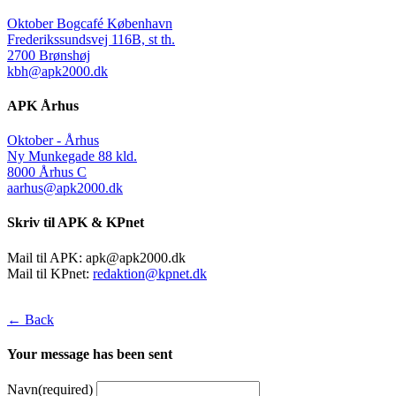
Oktober Bogcafé København
Frederikssundsvej 116B, st th.
2700 Brønshøj
kbh@apk2000.dk
APK Århus
Oktober - Århus
Ny Munkegade 88 kld.
8000 Århus C
aarhus@apk2000.dk
Skriv til APK & KPnet
Mail til APK:
apk@apk2000.dk
Mail til KPnet:
redaktion@kpnet.dk
← Back
Your message has been sent
Navn
(required)