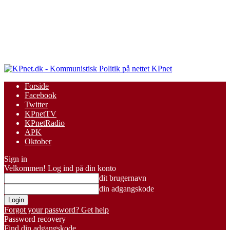
KPnet
Forside
Facebook
Twitter
KPnetTV
KPnetRadio
APK
Oktober
Sign in
Velkommen! Log ind på din konto
dit brugernavn
din adgangskode
Forgot your password? Get help
Password recovery
Find din adgangskode