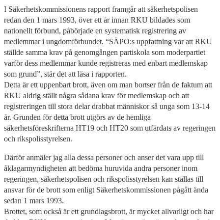
I Säkerhetskommissionens rapport framgår att säkerhetspolisen
redan den 1 mars 1993, över ett år innan RKU bildades som
nationellt förbund, påbörjade en systematisk registrering av
medlemmar i ungdomförbundet. “SÄPO:s uppfattning var att RKU
ställde samma krav på genomgången partiskola som moderpartiet
varför dess medlemmar kunde registreras med enbart medlemskap
som grund”, står det att läsa i rapporten.
Detta är ett uppenbart brott, även om man bortser från de faktum att
RKU aldrig ställt några sådana krav för medlemskap och att
registreringen till stora delar drabbat människor så unga som 13-14
år. Grunden för detta brott utgörs av de hemliga
säkerhetsföreskrifterna HT19 och HT20 som utfärdats av regeringen
och rikspolisstyrelsen.
Därför anmäler jag alla dessa personer och anser det vara upp till
åklagarmyndigheten att bedöma huruvida andra personer inom
regeringen, säkerhetspolisen och rikspolisstyrelsen kan ställas till
ansvar för de brott som enligt Säkerhetskommissionen pågått ända
sedan 1 mars 1993.
Brottet, som också är ett grundlagsbrott, är mycket allvarligt och har