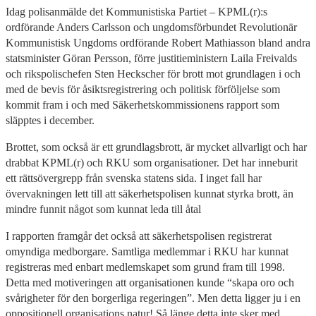
Idag polisanmälde det Kommunistiska Partiet – KPML(r):s
ordförande Anders Carlsson och ungdomsförbundet Revolutionär
Kommunistisk Ungdoms ordförande Robert Mathiasson bland andra
statsminister Göran Persson, förre justitieministern Laila Freivalds
och rikspolischefen Sten Heckscher för brott mot grundlagen i och
med de bevis för åsiktsregistrering och politisk förföljelse som
kommit fram i och med Säkerhetskommissionens rapport som
släpptes i december.
Brottet, som också är ett grundlagsbrott, är mycket allvarligt och har
drabbat KPML(r) och RKU som organisationer. Det har inneburit
ett rättsövergrepp från svenska statens sida. I inget fall har
övervakningen lett till att säkerhetspolisen kunnat styrka brott, än
mindre funnit något som kunnat leda till åtal
I rapporten framgår det också att säkerhetspolisen registrerat
omyndiga medborgare. Samtliga medlemmar i RKU har kunnat
registreras med enbart medlemskapet som grund fram till 1998.
Detta med motiveringen att organisationen kunde “skapa oro och
svårigheter för den borgerliga regeringen”. Men detta ligger ju i en
oppositionell organisations natur! Så länge detta inte sker med