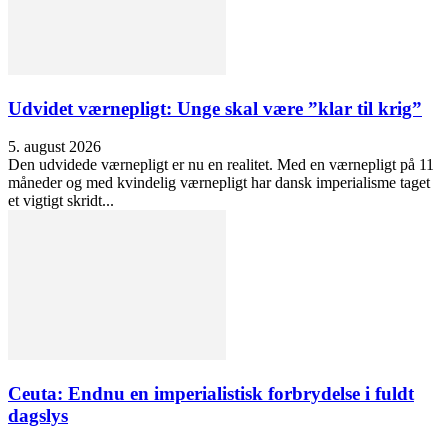
Udvidet værnepligt: Unge skal være ”klar til krig”
5. august 2026
Den udvidede værnepligt er nu en realitet. Med en værnepligt på 11
måneder og med kvindelig værnepligt har dansk imperialisme taget
et vigtigt skridt...
Ceuta: Endnu en imperialistisk forbrydelse i fuldt
dagslys