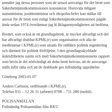
anmäler jag dessa personer som de senast ansvariga för det brott som
Säkerhetstjänstkommissionen konstaterar. Huruvida tidigare
statsministrar, justitieministrar och rikspolischefer kan ställas till
ansvar för de brott som enligt Säkerhetstjänstkommissionen pågått
ända sedan 1974 överlämnar jag åt åklagarmyndigheten att bedöma.
Brottet, som också är ett grundlagsbrott, är mycket allvarligt och det
har allvarligt drabbat KPML(r) som organisation och alla de
medlemmar i KPML(r) som utsatts för otillåten politisk registrering
och därmed för politisk förföljelse. I den grundlagsskyddade
åsiktsfrihetens namn och med Säkerhetstjänstkommissionens rapport
som bevis är det nödvändigt att detta brott beivras, att de ansvariga
ställs inför rätta och att de drabbade ges fullständig upprättelse.
Göteborg 2003-01-07
Anders Carlsson, ordförande i KPML(r),
Telefon 031 – 12 26 31 (arbetet) 0708 – 711 288 (mobil).
POLISANMÄLAN
Fullständig Polisanmälan från RKU