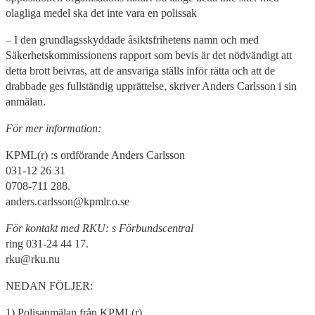
olagliga medel ska det inte vara en polissak
– I den grundlagsskyddade åsiktsfrihetens namn och med
Säkerhetskommissionens rapport som bevis är det nödvändigt att
detta brott beivras, att de ansvariga ställs inför rätta och att de
drabbade ges fullständig upprättelse, skriver Anders Carlsson i sin
anmälan.
För mer information:
KPML(r) :s ordförande Anders Carlsson
031-12 26 31
0708-711 288.
anders.carlsson@kpmlr.o.se
För kontakt med RKU: s Förbundscentral
ring 031-24 44 17.
rku@rku.nu
NEDAN FÖLJER:
1) Polisanmälan från KPML(r)