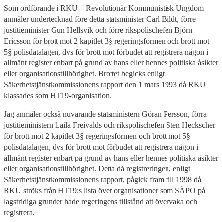
Som ordförande i RKU – Revolutionär Kommunistisk Ungdom –
anmäler undertecknad före detta statsminister Carl Bildt, förre
justitieminister Gun Hellsvik och förre rikspolischefen Björn
Ericsson för brott mot 2 kapitlet 3§ regeringsformen och brott mot
5§ polisdatalagen, dvs för brott mot förbudet att registrera någon i
allmänt register enbart på grund av hans eller hennes politiska åsikter
eller organisationstillhörighet. Brottet begicks enligt
Säkerhetstjänstkommissionens rapport den 1 mars 1993 då RKU
klassades som HT19-organisation.
Jag anmäler också nuvarande statsministern Göran Persson, förra
justitieministern Laila Freivalds och rikspolischefen Sten Heckscher
för brott mot 2 kapitlet 3§ regeringsformen och brott mot 5§
polisdatalagen, dvs för brott mot förbudet att registrera någon i
allmänt register enbart på grund av hans eller hennes politiska åsikter
eller organisationstillhörighet. Detta då registreringen, enligt
Säkerhetstjänstkommissionens rapport, pågick fram till 1998 då
RKU ströks från HT19:s lista över organisationer som SÄPO på
lagstridiga grunder hade regeringens tillstånd att övervaka och
registrera.