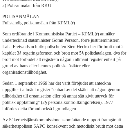
2) Polisanmälan från RKU
POLISANMÄLAN
Fullständig polisanmälan från KPML(r)
Som ordförande i Kommunistiska Partiet – KPML(r) anmäler
undertecknad statsminister Göran Persson, förre justitieministern
Laila Freivalds och rikspolischefen Sten Heckscher för brott mot 2
kapitlet 3§ regeringsformen och brott mot 5§ polisdatalagen, dvs för
brott mot förbudet att registrera någon i allmänt register enbart på
grund av hans eller hennes politiska åsikter eller
organisationstillhörighet.
Sedan 1 september 1969 har det varit förbjudet att anteckna
uppgifter i allmänt register “enbart av det skälet att någon genom
tillhörighet till organisation eller på annat sätt givit uttryck för
politisk uppfattning” (2§ personalkontrollkungörelsen). 1977
infördes detta förbud också i grundlagen.
Av Säkerhetstjänstkommissionens omfattande rapport framgår att
säkerhetspolisen SÄPO konsekvent och metodiskt brutit mot detta