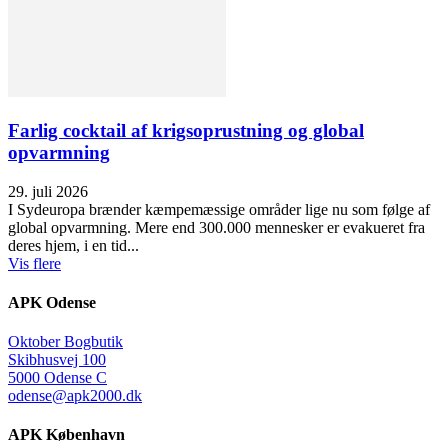
Farlig cocktail af krigsoprustning og global
opvarmning
29. juli 2026
I Sydeuropa brænder kæmpemæssige områder lige nu som følge af
global opvarmning. Mere end 300.000 mennesker er evakueret fra
deres hjem, i en tid...
Vis flere
APK Odense
Oktober Bogbutik
Skibhusvej 100
5000 Odense C
odense@apk2000.dk
APK København