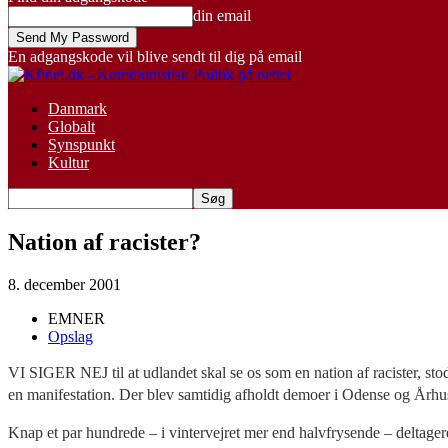
din email
En adgangskode vil blive sendt til dig på email
Danmark
Globalt
Synspunkt
Kultur
Nation af racister?
8. december 2001
EMNER
Opslag
VI SIGER NEJ til at udlandet skal se os som en nation af racister, st
en manifestation. Der blev samtidig afholdt demoer i Odense og År
Knap et par hundrede – i vintervejret mer end halvfrysende – deltage