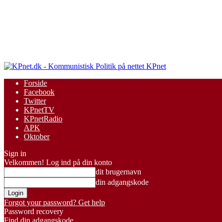
KPnet
Forside
Facebook
Twitter
KPnetTV
KPnetRadio
APK
Oktober
Sign in
Velkommen! Log ind på din konto
dit brugernavn
din adgangskode
Forgot your password? Get help
Password recovery
Find din adgangskode