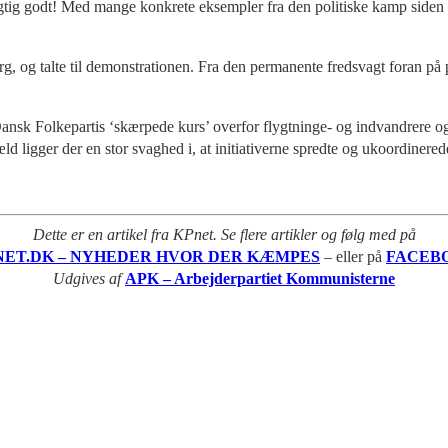
gtig godt! Med mange konkrete eksempler fra den politiske kamp siden Sc
g, og talte til demonstrationen. Fra den permanente fredsvagt foran på p
nsk Folkepartis ‘skærpede kurs’ overfor flygtninge- og indvandrere og
æld ligger der en stor svaghed i, at initiativerne spredte og ukoordinered
Dette er en artikel fra KPnet. Se flere artikler og følg med på
NET.DK – NYHEDER HVOR DER KÆMPES
– eller på
FACEB
Udgives af
APK – Arbejderpartiet Kommunisterne