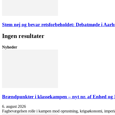
Stem nej og bevar retsforbeholdet: Debatmøde i Aarh
Ingen resultater
Nyheder
Brændpunkter i klassekampen – nyt nr. af Enhed o
6. august 2026
Fagbevægelsen rolle i kampen mod oprustning, krigsøkonomi, imperialis