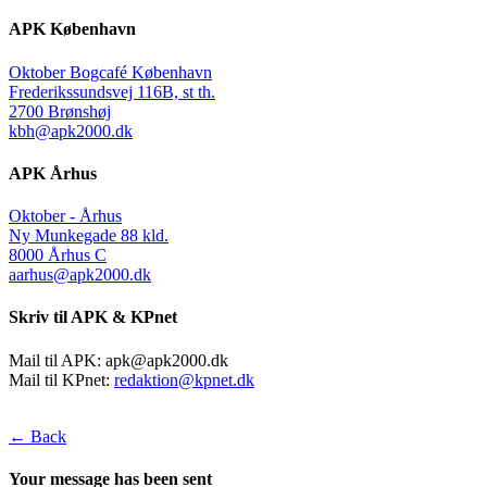
APK København
Oktober Bogcafé København
Frederikssundsvej 116B, st th.
2700 Brønshøj
kbh@apk2000.dk
APK Århus
Oktober - Århus
Ny Munkegade 88 kld.
8000 Århus C
aarhus@apk2000.dk
Skriv til APK & KPnet
Mail til APK:
apk@apk2000.dk
Mail til KPnet:
redaktion@kpnet.dk
← Back
Your message has been sent