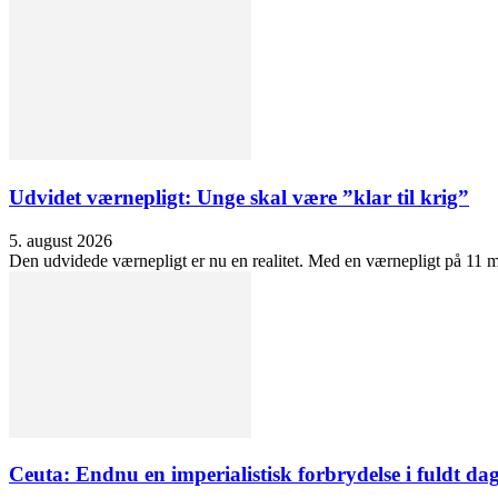
Udvidet værnepligt: Unge skal være ”klar til krig”
5. august 2026
Den udvidede værnepligt er nu en realitet. Med en værnepligt på 11 må
Ceuta: Endnu en imperialistisk forbrydelse i fuldt dag