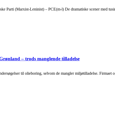
ske Parti (Marxist-Leninist) – PCE(m-l) De dramatiske scener med tusin
Grønland – trods manglende tilladelse
ersøgelser til olieboring, selvom de mangler miljøtilladelse. Firmaet og o