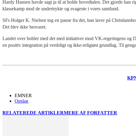
Hardy Hansen havde sagt ja til at holde hovedtalen. Det gjorde han ri
klassekamp mod de undertrykte og svageste i vores samfund.
SFs Holger K. Nielsen tog en pause fra det, han laver på Christiansbor
Det blev ikke besvaret.
Landet over bobler med det med initiativer mod VK-regeringens og Da
en positiv integration på verdsligt og ikke-religiøst grundlag. Til geng
KP
EMNER
Opslag
RELATEREDE ARTIKLER
MERE AF FORFATTER