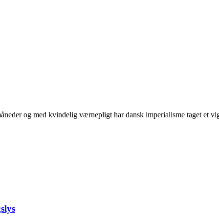
neder og med kvindelig værnepligt har dansk imperialisme taget et vigti
slys