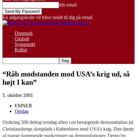
din email
En adgangskode vil blive sendt til dig på email
Danmark
Globalt
Synspunkt
Kultur
“Råb modstanden mod USA’s krig ud, så
højt I kan”
5. oktober 2001
EMNER
Opslag
Omkring 500 deltog torsdag aften i en bevægende demonstration på
Christiansborgs slotsplads i København mod USA’s krig. Den første
af mange kommende markeringer og demonstrationer. Demo’en