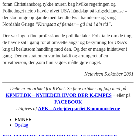
foran Christiansborg tykke murer, bag hvilke regeringen og
Folketinget netop havde givet USA håndslag på krigsdeltagelse –
der stod unge og gamle med tændte lys i hænderne og sang
Nordahls Griegs
“Kringsatt af fiender – gå ind i din tid”
.
Der var ingen fine professionelle politike taler. Folk talte om de ting,
de havde sat i gang for at omsætte angst og bekymring for USA’s
krig til beslutsom handling mod den. Og der er mange initiativer i
gang. Demonstrationen var indkaldt og arrangeret af en
privatperson, der ,som hun sagde: måtte gøre noget.
Netavisen 5.oktober 2001
Dette er en artikel fra KPnet. Se flere artikler og følg med på
KPNET.DK – NYHEDER HVOR DER KÆMPES
– eller på
FACEBOOK
Udgives af
APK – Arbejderpartiet Kommunisterne
EMNER
Opslag