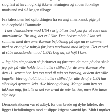
slog fast at hævn og krig ikke er løsningen og at den folkelige
modstand må slå krigen tilbage.
Fra talerstolen lød opfordringen fra en ung amerikansk pige på
studieophold i Danmark:
– I der demonstrere mod USA’s krig bliver beskyldt for at være anti-
amerikanske. Tro mig, det er I ikke. Den bedste måde I kan stå
sammen med den amerikanske befolkning på lige nu er sammen
med os er at give udtryk for jeres modstand mod krigen. Det er ved
at råbe modstanden mod USA’s krig ud, så højt I kan.
– Jeg blev simpelthen så forbavset og forarget, da man på den skole
jeg går på ville holde to minutters stilhed for de amerikanske ofre
den 11. september. Jeg tog mod til mig og foreslog, at dem der ville
bagefter blev og holdt to minutters stilhed for alle de ofre USA har
slået ihjel gennem krig. Alle blev og deltog. Mange kom hen og
takkede mig, fortalte at det var hvad de selv tænkte, men ikke turde
sige højt.
Demonstrationen var et udtryk for den brede og dybe følelse, der
ligger i befolkningen mod at slippe krigens vanvid løs. Midt i mørket