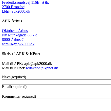
Frederikssundsvej 116B, st th.
2700 Brønshøj
kbh@apk2000.dk
APK Århus
Oktober - Århus
Ny Munkegade 88 kld.
8000 Århus C
aarhus@apk2000.dk
Skriv til APK & KPnet
Mail til APK:
apk@apk2000.dk
Mail til KPnet:
redaktion@kpnet.dk
Navn
(required)
Email
(required)
Kommentar
(required)