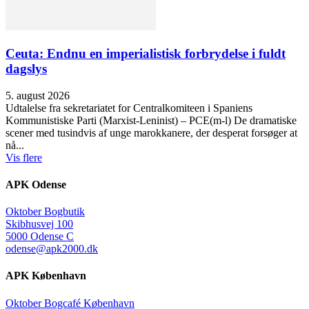
Ceuta: Endnu en imperialistisk forbrydelse i fuldt
dagslys
5. august 2026
Udtalelse fra sekretariatet for Centralkomiteen i Spaniens
Kommunistiske Parti (Marxist-Leninist) – PCE(m-l) De dramatiske
scener med tusindvis af unge marokkanere, der desperat forsøger at
nå...
Vis flere
APK Odense
Oktober Bogbutik
Skibhusvej 100
5000 Odense C
odense@apk2000.dk
APK København
Oktober Bogcafé København