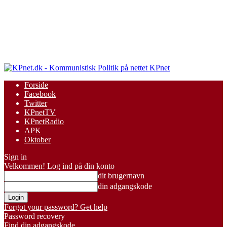
KPnet
Forside
Facebook
Twitter
KPnetTV
KPnetRadio
APK
Oktober
Sign in
Velkommen! Log ind på din konto
dit brugernavn
din adgangskode
Forgot your password? Get help
Password recovery
Find din adgangskode